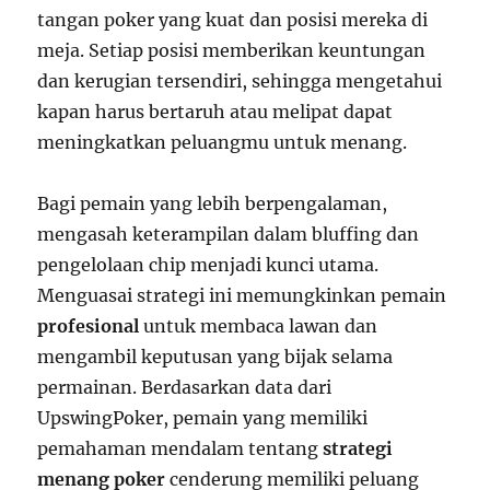
tangan poker yang kuat dan posisi mereka di
meja. Setiap posisi memberikan keuntungan
dan kerugian tersendiri, sehingga mengetahui
kapan harus bertaruh atau melipat dapat
meningkatkan peluangmu untuk menang.
Bagi pemain yang lebih berpengalaman,
mengasah keterampilan dalam bluffing dan
pengelolaan chip menjadi kunci utama.
Menguasai strategi ini memungkinkan pemain
profesional
untuk membaca lawan dan
mengambil keputusan yang bijak selama
permainan. Berdasarkan data dari
UpswingPoker, pemain yang memiliki
pemahaman mendalam tentang
strategi
menang poker
cenderung memiliki peluang