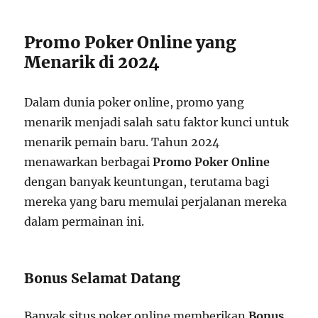
Promo Poker Online yang
Menarik di 2024
Dalam dunia poker online, promo yang
menarik menjadi salah satu faktor kunci untuk
menarik pemain baru. Tahun 2024
menawarkan berbagai
Promo Poker Online
dengan banyak keuntungan, terutama bagi
mereka yang baru memulai perjalanan mereka
dalam permainan ini.
Bonus Selamat Datang
Banyak situs poker online memberikan
Bonus