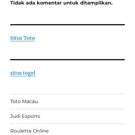
Tidak ada komentar untuk ditampilkan.
Situs Toto
situs togel
Toto Macau
Judi Esports
Roulette Online