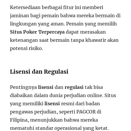
Ketersediaan berbagai fitur ini memberi
jaminan bagi pemain bahwa mereka bermain di
lingkungan yang aman. Pemain yang memilih
Situs Poker Terpercaya
dapat merasakan
ketenangan saat bermain tanpa khawatir akan
potensi risiko.
Lisensi dan Regulasi
Pentingnya
lisensi
dan
regulasi
tak bisa
diabaikan dalam dunia perjudian online. Situs
yang memiliki
lisensi
resmi dari badan
pengawas perjudian, seperti PAGCOR di
Filipina, menunjukkan bahwa mereka
mematuhi standar operasional yang ketat.