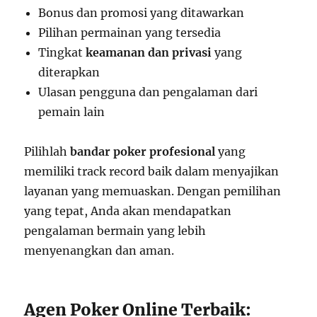
Bonus dan promosi yang ditawarkan
Pilihan permainan yang tersedia
Tingkat
keamanan dan privasi
yang
diterapkan
Ulasan pengguna dan pengalaman dari
pemain lain
Pilihlah
bandar poker profesional
yang
memiliki track record baik dalam menyajikan
layanan yang memuaskan. Dengan pemilihan
yang tepat, Anda akan mendapatkan
pengalaman bermain yang lebih
menyenangkan dan aman.
Agen Poker Online Terbaik: