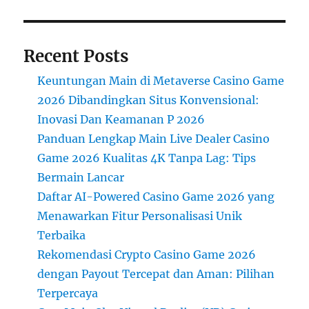
Recent Posts
Keuntungan Main di Metaverse Casino Game
2026 Dibandingkan Situs Konvensional:
Inovasi Dan Keamanan P 2026
Panduan Lengkap Main Live Dealer Casino
Game 2026 Kualitas 4K Tanpa Lag: Tips
Bermain Lancar
Daftar AI-Powered Casino Game 2026 yang
Menawarkan Fitur Personalisasi Unik
Terbaika
Rekomendasi Crypto Casino Game 2026
dengan Payout Tercepat dan Aman: Pilihan
Terpercaya