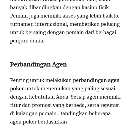
banyak dibandingkan dengan kasino fisik.
Pemain juga memiliki akses yang lebih baik ke
turnamen internasional, memberikan peluang
untuk bersaing dengan pemain dari berbagai
penjuru dunia.
Perbandingan Agen
Penting untuk melakukan
perbandingan agen
poker
untuk menemukan yang paling sesuai
dengan kebutuhan Anda. Setiap agen memiliki
fitur dan promosi yang berbeda, serta reputasi
di kalangan pemain. Bandingkan beberapa
agen poker berdasarkan: