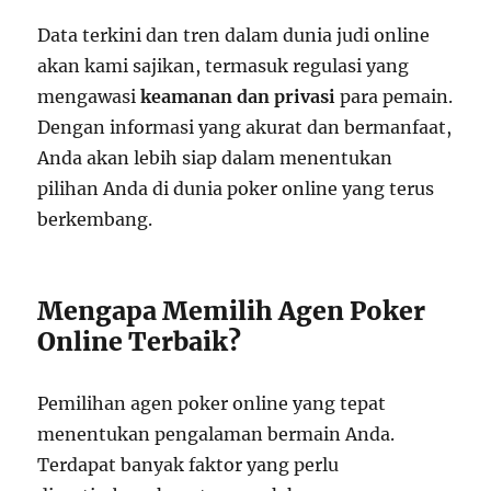
Data terkini dan tren dalam dunia judi online
akan kami sajikan, termasuk regulasi yang
mengawasi
keamanan dan privasi
para pemain.
Dengan informasi yang akurat dan bermanfaat,
Anda akan lebih siap dalam menentukan
pilihan Anda di dunia poker online yang terus
berkembang.
Mengapa Memilih Agen Poker
Online Terbaik?
Pemilihan agen poker online yang tepat
menentukan pengalaman bermain Anda.
Terdapat banyak faktor yang perlu