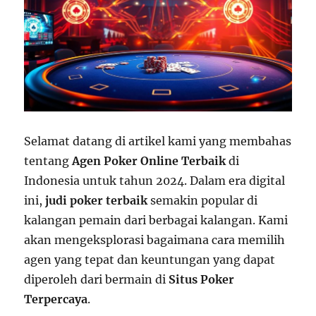
Selamat datang di artikel kami yang membahas
tentang
Agen Poker Online Terbaik
di
Indonesia untuk tahun 2024. Dalam era digital
ini,
judi poker terbaik
semakin popular di
kalangan pemain dari berbagai kalangan. Kami
akan mengeksplorasi bagaimana cara memilih
agen yang tepat dan keuntungan yang dapat
diperoleh dari bermain di
Situs Poker
Terpercaya
.