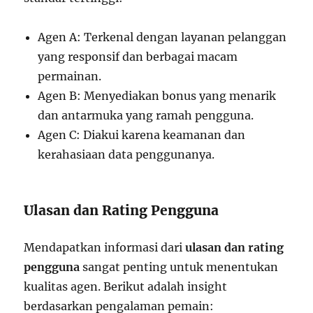
Agen A: Terkenal dengan layanan pelanggan
yang responsif dan berbagai macam
permainan.
Agen B: Menyediakan bonus yang menarik
dan antarmuka yang ramah pengguna.
Agen C: Diakui karena keamanan dan
kerahasiaan data penggunanya.
Ulasan dan Rating Pengguna
Mendapatkan informasi dari
ulasan dan rating
pengguna
sangat penting untuk menentukan
kualitas agen. Berikut adalah insight
berdasarkan pengalaman pemain: