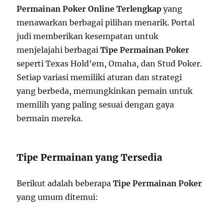
Permainan Poker Online Terlengkap
yang
menawarkan berbagai pilihan menarik. Portal
judi memberikan kesempatan untuk
menjelajahi berbagai
Tipe Permainan Poker
seperti Texas Hold’em, Omaha, dan Stud Poker.
Setiap variasi memiliki aturan dan strategi
yang berbeda, memungkinkan pemain untuk
memilih yang paling sesuai dengan gaya
bermain mereka.
Tipe Permainan yang Tersedia
Berikut adalah beberapa
Tipe Permainan Poker
yang umum ditemui: