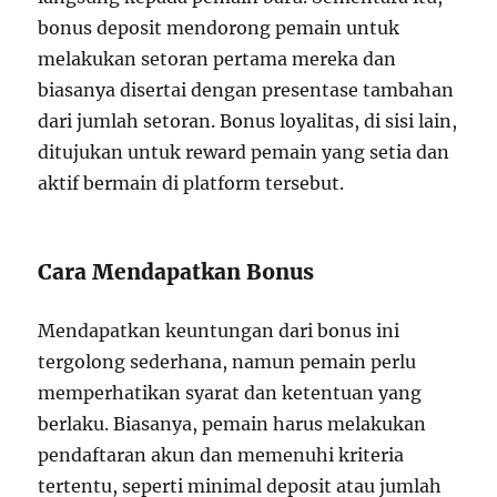
bonus deposit mendorong pemain untuk
melakukan setoran pertama mereka dan
biasanya disertai dengan presentase tambahan
dari jumlah setoran. Bonus loyalitas, di sisi lain,
ditujukan untuk reward pemain yang setia dan
aktif bermain di platform tersebut.
Cara Mendapatkan Bonus
Mendapatkan keuntungan dari bonus ini
tergolong sederhana, namun pemain perlu
memperhatikan syarat dan ketentuan yang
berlaku. Biasanya, pemain harus melakukan
pendaftaran akun dan memenuhi kriteria
tertentu, seperti minimal deposit atau jumlah