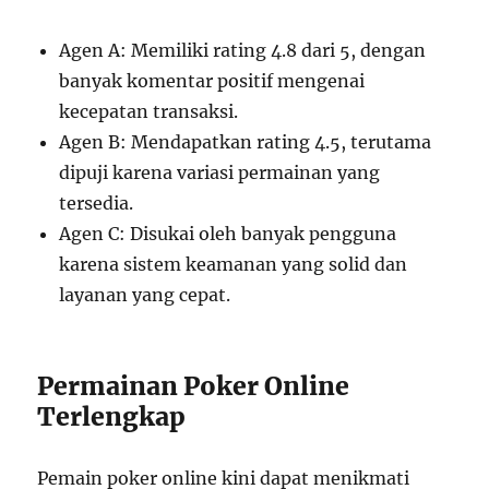
Agen A: Memiliki rating 4.8 dari 5, dengan
banyak komentar positif mengenai
kecepatan transaksi.
Agen B: Mendapatkan rating 4.5, terutama
dipuji karena variasi permainan yang
tersedia.
Agen C: Disukai oleh banyak pengguna
karena sistem keamanan yang solid dan
layanan yang cepat.
Permainan Poker Online
Terlengkap
Pemain poker online kini dapat menikmati