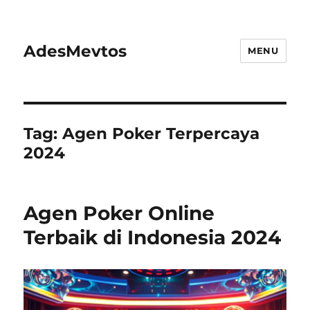
AdesMevtos
MENU
Tag:
Agen Poker Terpercaya
2024
Agen Poker Online
Terbaik di Indonesia 2024