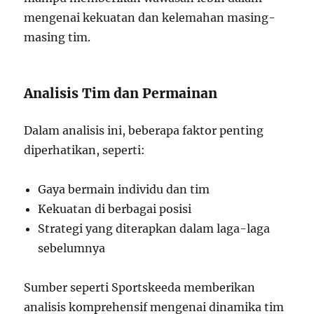
mengenai kekuatan dan kelemahan masing-
masing tim.
Analisis Tim dan Permainan
Dalam analisis ini, beberapa faktor penting
diperhatikan, seperti:
Gaya bermain individu dan tim
Kekuatan di berbagai posisi
Strategi yang diterapkan dalam laga-laga
sebelumnya
Sumber seperti Sportskeeda memberikan
analisis komprehensif mengenai dinamika tim