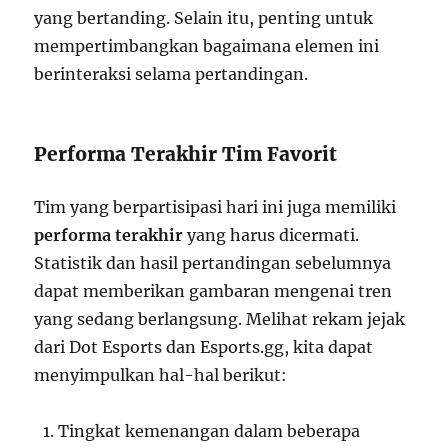
yang bertanding. Selain itu, penting untuk
mempertimbangkan bagaimana elemen ini
berinteraksi selama pertandingan.
Performa Terakhir Tim Favorit
Tim yang berpartisipasi hari ini juga memiliki
performa terakhir
yang harus dicermati.
Statistik dan hasil pertandingan sebelumnya
dapat memberikan gambaran mengenai tren
yang sedang berlangsung. Melihat rekam jejak
dari Dot Esports dan Esports.gg, kita dapat
menyimpulkan hal-hal berikut:
Tingkat kemenangan dalam beberapa