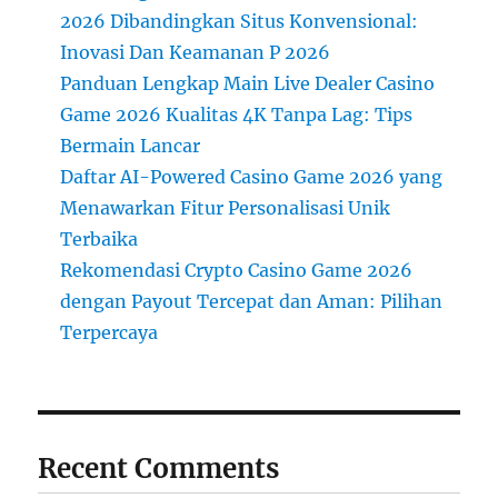
2026 Dibandingkan Situs Konvensional:
Inovasi Dan Keamanan P 2026
Panduan Lengkap Main Live Dealer Casino
Game 2026 Kualitas 4K Tanpa Lag: Tips
Bermain Lancar
Daftar AI-Powered Casino Game 2026 yang
Menawarkan Fitur Personalisasi Unik
Terbaika
Rekomendasi Crypto Casino Game 2026
dengan Payout Tercepat dan Aman: Pilihan
Terpercaya
Recent Comments