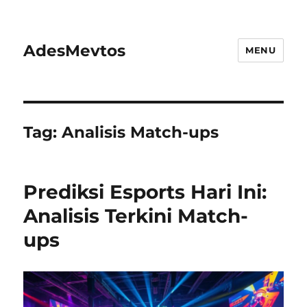
AdesMevtos
MENU
Tag:
Analisis Match-ups
Prediksi Esports Hari Ini:
Analisis Terkini Match-
ups