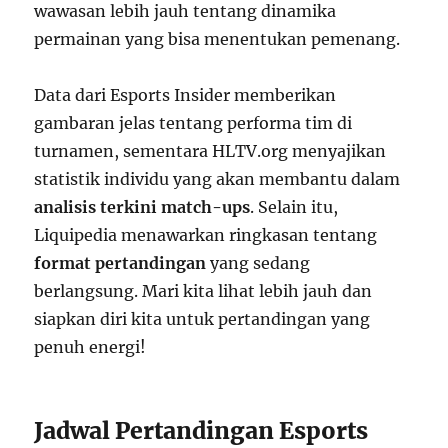
wawasan lebih jauh tentang dinamika
permainan yang bisa menentukan pemenang.
Data dari Esports Insider memberikan
gambaran jelas tentang performa tim di
turnamen, sementara HLTV.org menyajikan
statistik individu yang akan membantu dalam
analisis terkini match-ups
. Selain itu,
Liquipedia menawarkan ringkasan tentang
format pertandingan
yang sedang
berlangsung. Mari kita lihat lebih jauh dan
siapkan diri kita untuk pertandingan yang
penuh energi!
Jadwal Pertandingan Esports