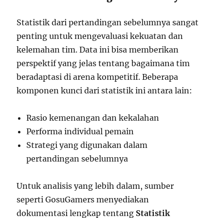
Statistik dari pertandingan sebelumnya sangat
penting untuk mengevaluasi kekuatan dan
kelemahan tim. Data ini bisa memberikan
perspektif yang jelas tentang bagaimana tim
beradaptasi di arena kompetitif. Beberapa
komponen kunci dari statistik ini antara lain:
Rasio kemenangan dan kekalahan
Performa individual pemain
Strategi yang digunakan dalam
pertandingan sebelumnya
Untuk analisis yang lebih dalam, sumber
seperti GosuGamers menyediakan
dokumentasi lengkap tentang
Statistik