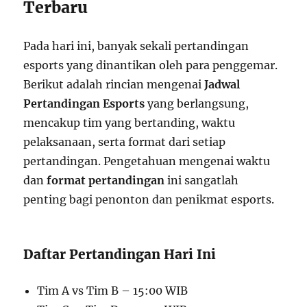
Terbaru
Pada hari ini, banyak sekali pertandingan
esports yang dinantikan oleh para penggemar.
Berikut adalah rincian mengenai
Jadwal
Pertandingan Esports
yang berlangsung,
mencakup tim yang bertanding, waktu
pelaksanaan, serta format dari setiap
pertandingan. Pengetahuan mengenai waktu
dan
format pertandingan
ini sangatlah
penting bagi penonton dan penikmat esports.
Daftar Pertandingan Hari Ini
Tim A vs Tim B – 15:00 WIB