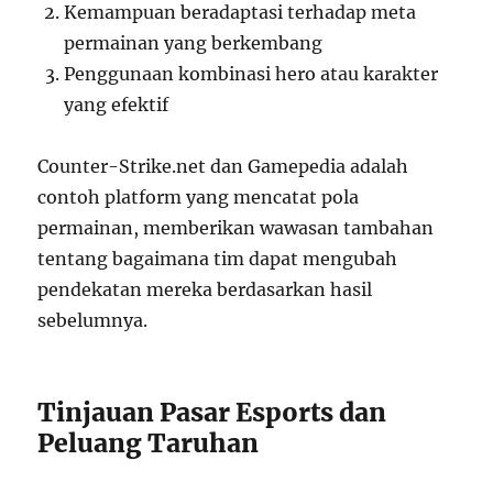
Kemampuan beradaptasi terhadap meta
permainan yang berkembang
Penggunaan kombinasi hero atau karakter
yang efektif
Counter-Strike.net dan Gamepedia adalah
contoh platform yang mencatat pola
permainan, memberikan wawasan tambahan
tentang bagaimana tim dapat mengubah
pendekatan mereka berdasarkan hasil
sebelumnya.
Tinjauan Pasar Esports dan
Peluang Taruhan