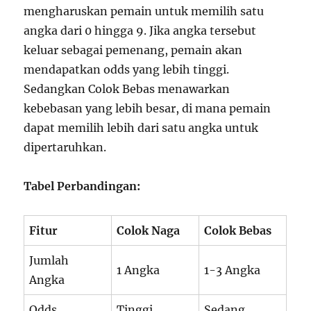
mengharuskan pemain untuk memilih satu
angka dari 0 hingga 9. Jika angka tersebut
keluar sebagai pemenang, pemain akan
mendapatkan odds yang lebih tinggi.
Sedangkan Colok Bebas menawarkan
kebebasan yang lebih besar, di mana pemain
dapat memilih lebih dari satu angka untuk
dipertaruhkan.
Tabel Perbandingan:
Fitur
Colok Naga
Colok Bebas
Jumlah
1 Angka
1-3 Angka
Angka
Odds
Tinggi
Sedang