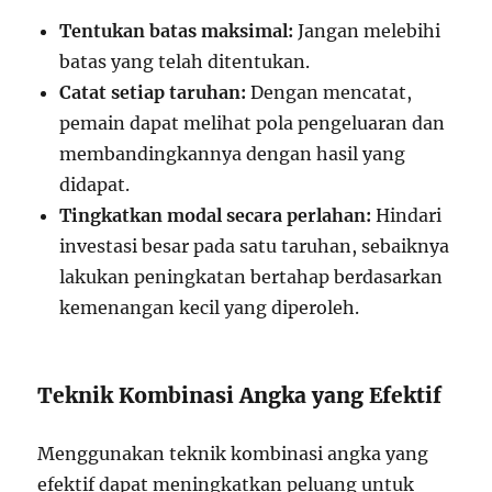
Tentukan batas maksimal:
Jangan melebihi
batas yang telah ditentukan.
Catat setiap taruhan:
Dengan mencatat,
pemain dapat melihat pola pengeluaran dan
membandingkannya dengan hasil yang
didapat.
Tingkatkan modal secara perlahan:
Hindari
investasi besar pada satu taruhan, sebaiknya
lakukan peningkatan bertahap berdasarkan
kemenangan kecil yang diperoleh.
Teknik Kombinasi Angka yang Efektif
Menggunakan teknik kombinasi angka yang
efektif dapat meningkatkan peluang untuk