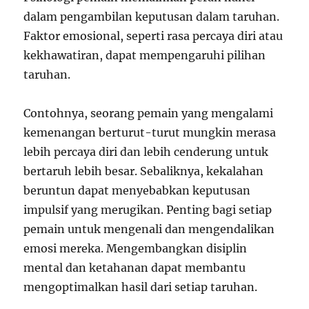
dalam pengambilan keputusan dalam taruhan.
Faktor emosional, seperti rasa percaya diri atau
kekhawatiran, dapat mempengaruhi pilihan
taruhan.
Contohnya, seorang pemain yang mengalami
kemenangan berturut-turut mungkin merasa
lebih percaya diri dan lebih cenderung untuk
bertaruh lebih besar. Sebaliknya, kekalahan
beruntun dapat menyebabkan keputusan
impulsif yang merugikan. Penting bagi setiap
pemain untuk mengenali dan mengendalikan
emosi mereka. Mengembangkan disiplin
mental dan ketahanan dapat membantu
mengoptimalkan hasil dari setiap taruhan.