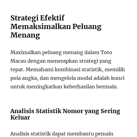
Strategi Efektif
Memaksimalkan Peluang
Menang
Maximalkan peluang menang dalam Toto
Macau dengan menerapkan strategi yang
tepat. Memahami kombinasi statistik, memilih
pola angka, dan mengelola modal adalah kunci
untuk meningkatkan keberhasilan bermain.
Analisis Statistik Nomor yang Sering
Keluar
Analisis statistik dapat membantu pemain