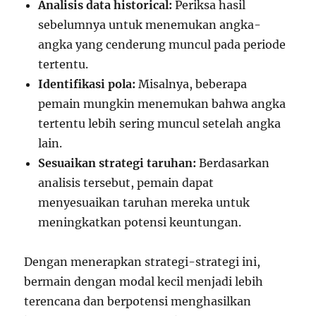
Analisis data historical:
Periksa hasil
sebelumnya untuk menemukan angka-
angka yang cenderung muncul pada periode
tertentu.
Identifikasi pola:
Misalnya, beberapa
pemain mungkin menemukan bahwa angka
tertentu lebih sering muncul setelah angka
lain.
Sesuaikan strategi taruhan:
Berdasarkan
analisis tersebut, pemain dapat
menyesuaikan taruhan mereka untuk
meningkatkan potensi keuntungan.
Dengan menerapkan strategi-strategi ini,
bermain dengan modal kecil menjadi lebih
terencana dan berpotensi menghasilkan