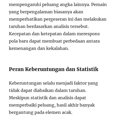
mempengaruhi peluang angka lainnya. Pemain
yang berpengalaman biasanya akan
memperhatikan pergeseran ini dan melakukan
taruhan berdasarkan analisis tersebut.
Kecepatan dan ketepatan dalam merespons
pola baru dapat membuat perbedaan antara
kemenangan dan kekalahan.
Peran Keberuntungan dan Statistik
Keberuntungan selalu menjadi faktor yang
tidak dapat diabaikan dalam taruhan.
Meskipun statistik dan analisis dapat
memperbaiki peluang, hasil akhir banyak
bergantung pada elemen acak.