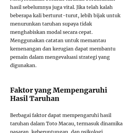
hasil sebelumnya juga vital. Jika telah kalah
beberapa kali berturut-turut, lebih bijak untuk
menurunkan taruhan supaya tidak
menghabiskan modal secara cepat.
Menggunakan catatan untuk memantau
kemenangan dan kerugian dapat membantu
pemain dalam mengevaluasi strategi yang
digunakan.
Faktor yang Mempengaruhi
Hasil Taruhan
Berbagai faktor dapat mempengaruhi hasil
taruhan dalam Toto Macau, termasuk dinamika
pasaran, keberuntungan, dan psikologi