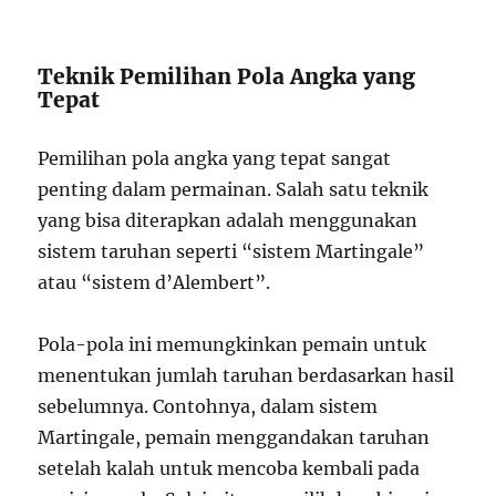
Teknik Pemilihan Pola Angka yang
Tepat
Pemilihan pola angka yang tepat sangat
penting dalam permainan. Salah satu teknik
yang bisa diterapkan adalah menggunakan
sistem taruhan seperti “sistem Martingale”
atau “sistem d’Alembert”.
Pola-pola ini memungkinkan pemain untuk
menentukan jumlah taruhan berdasarkan hasil
sebelumnya. Contohnya, dalam sistem
Martingale, pemain menggandakan taruhan
setelah kalah untuk mencoba kembali pada