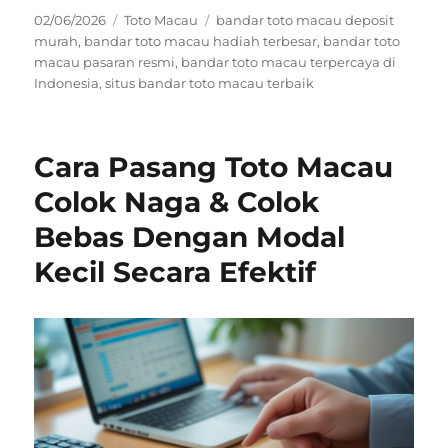
Posted
Categories
Tags
02/06/2026
Toto Macau
bandar toto macau deposit
on
murah
,
bandar toto macau hadiah terbesar
,
bandar toto
macau pasaran resmi
,
bandar toto macau terpercaya di
Indonesia
,
situs bandar toto macau terbaik
Cara Pasang Toto Macau
Colok Naga & Colok
Bebas Dengan Modal
Kecil Secara Efektif