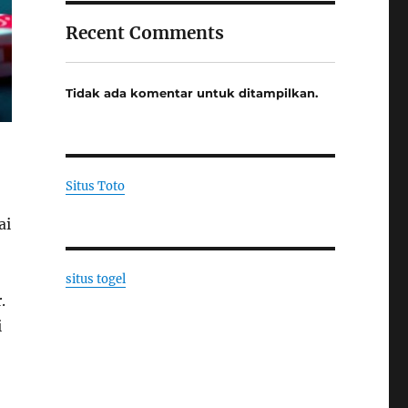
Recent Comments
Tidak ada komentar untuk ditampilkan.
Situs Toto
ai
situs togel
.
i