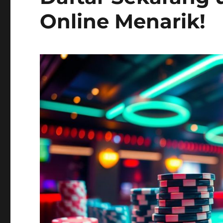
Online Menarik!