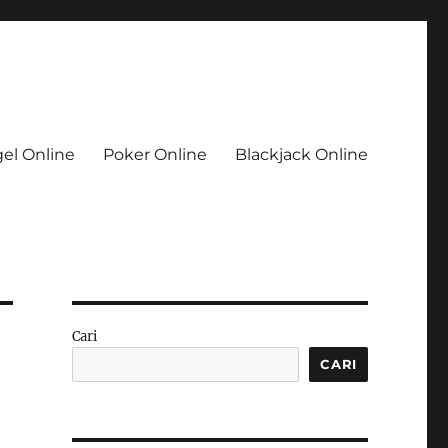
el Online
Poker Online
Blackjack Online
Cari
CARI