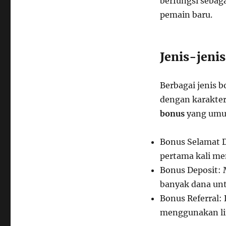
berfungsi sebag
pemain baru.
Jenis-jeni
Berbagai jenis 
dengan karakter
bonus
yang umu
Bonus Selamat D
pertama kali me
Bonus Deposit:
banyak dana un
Bonus Referral:
menggunakan li