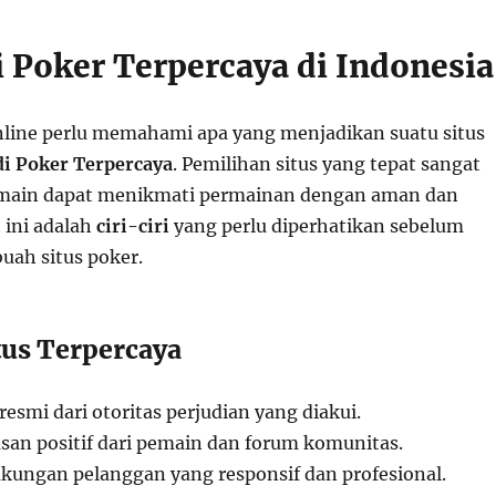
i Poker Terpercaya di Indonesia
line perlu memahami apa yang menjadikan suatu situs
di Poker Terpercaya
. Pemilihan situs yang tepat sangat
emain dapat menikmati permainan dengan aman dan
 ini adalah
ciri-ciri
yang perlu diperhatikan sebelum
uah situs poker.
itus Terpercaya
 resmi dari otoritas perjudian yang diakui.
an positif dari pemain dan forum komunitas.
ungan pelanggan yang responsif dan profesional.