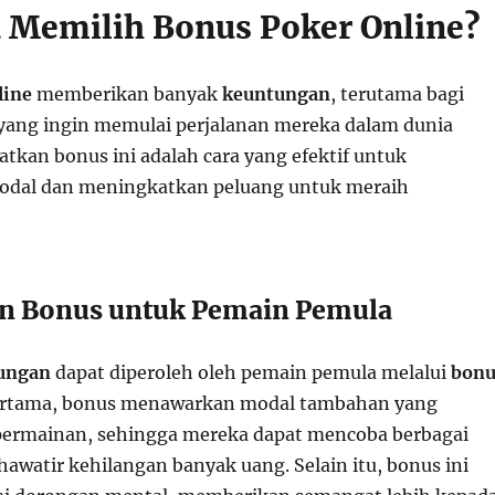
Memilih Bonus Poker Online?
line
memberikan banyak
keuntungan
, terutama bagi
ang ingin memulai perjalanan mereka dalam dunia
tkan bonus ini adalah cara yang efektif untuk
dal dan meningkatkan peluang untuk meraih
n Bonus untuk Pemain Pemula
ungan
dapat diperoleh oleh pemain pemula melalui
bonu
ertama, bonus menawarkan modal tambahan yang
permainan, sehingga mereka dapat mencoba berbagai
awatir kehilangan banyak uang. Selain itu, bonus ini