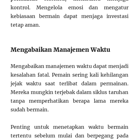
kontrol. Mengelola emosi dan mengatur
kebiasaan bermain dapat menjaga investasi
tetap aman.
Mengabaikan Manajemen Waktu
Mengabaikan manajemen waktu dapat menjadi
kesalahan fatal. Pemain sering kali kehilangan
jejak waktu saat terlibat dalam permainan.
Mereka mungkin terjebak dalam siklus taruhan
tanpa memperhatikan berapa lama mereka
sudah bermain.
Penting untuk menetapkan waktu bermain
tertentu sebelum mulai dan berpegang pada