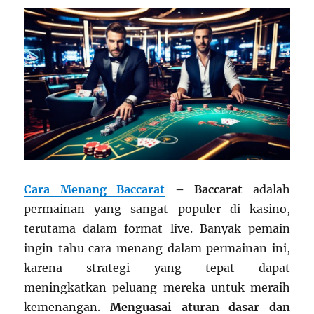
Cara Menang Baccarat
– Baccarat
adalah
permainan yang sangat populer di kasino,
terutama dalam format live. Banyak pemain
ingin tahu cara menang dalam permainan ini,
karena strategi yang tepat dapat
meningkatkan peluang mereka untuk meraih
kemenangan.
Menguasai aturan dasar dan