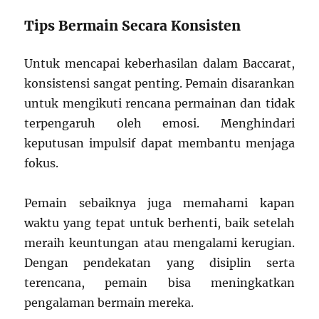
Tips Bermain Secara Konsisten
Untuk mencapai keberhasilan dalam Baccarat,
konsistensi sangat penting. Pemain disarankan
untuk mengikuti rencana permainan dan tidak
terpengaruh oleh emosi. Menghindari
keputusan impulsif dapat membantu menjaga
fokus.
Pemain sebaiknya juga memahami kapan
waktu yang tepat untuk berhenti, baik setelah
meraih keuntungan atau mengalami kerugian.
Dengan pendekatan yang disiplin serta
terencana, pemain bisa meningkatkan
pengalaman bermain mereka.