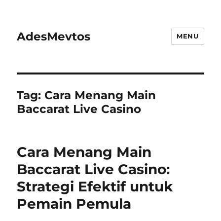
AdesMevtos
MENU
Tag:
Cara Menang Main
Baccarat Live Casino
Cara Menang Main
Baccarat Live Casino:
Strategi Efektif untuk
Pemain Pemula