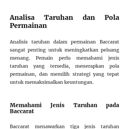
Analisa Taruhan dan Pola
Permainan
Analisis taruhan dalam permainan Baccarat
sangat penting untuk meningkatkan peluang
menang. Pemain perlu memahami jenis
taruhan yang tersedia, menerapkan pola
permainan, dan memilih strategi yang tepat
untuk memaksimalkan keuntungan.
Memahami Jenis Taruhan pada
Baccarat
Baccarat menawarkan tiga jenis taruhan