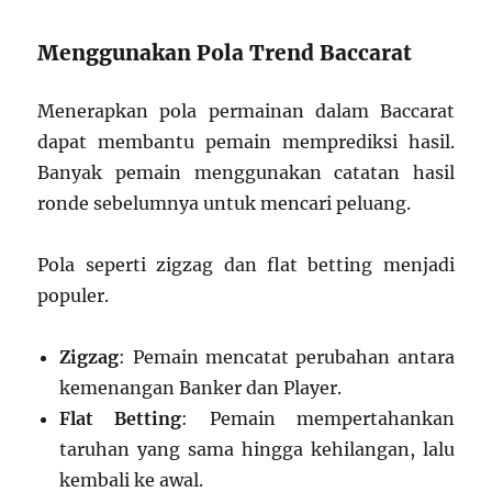
Menggunakan Pola Trend Baccarat
Menerapkan pola permainan dalam Baccarat
dapat membantu pemain memprediksi hasil.
Banyak pemain menggunakan catatan hasil
ronde sebelumnya untuk mencari peluang.
Pola seperti zigzag dan flat betting menjadi
populer.
Zigzag
: Pemain mencatat perubahan antara
kemenangan Banker dan Player.
Flat Betting
: Pemain mempertahankan
taruhan yang sama hingga kehilangan, lalu
kembali ke awal.