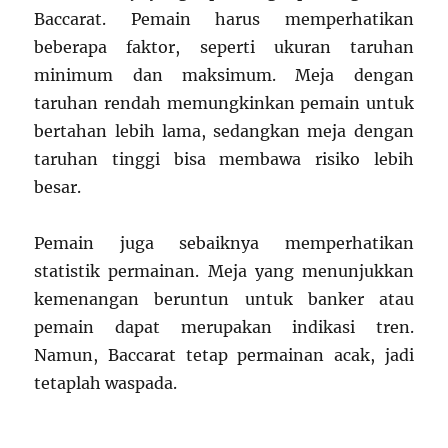
Baccarat. Pemain harus memperhatikan
beberapa faktor, seperti ukuran taruhan
minimum dan maksimum. Meja dengan
taruhan rendah memungkinkan pemain untuk
bertahan lebih lama, sedangkan meja dengan
taruhan tinggi bisa membawa risiko lebih
besar.
Pemain juga sebaiknya memperhatikan
statistik permainan. Meja yang menunjukkan
kemenangan beruntun untuk banker atau
pemain dapat merupakan indikasi tren.
Namun, Baccarat tetap permainan acak, jadi
tetaplah waspada.