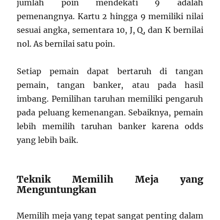
jumlah poin mendekati 9 adalah
pemenangnya. Kartu 2 hingga 9 memiliki nilai
sesuai angka, sementara 10, J, Q, dan K bernilai
nol. As bernilai satu poin.
Setiap pemain dapat bertaruh di tangan
pemain, tangan banker, atau pada hasil
imbang. Pemilihan taruhan memiliki pengaruh
pada peluang kemenangan. Sebaiknya, pemain
lebih memilih taruhan banker karena odds
yang lebih baik.
Teknik Memilih Meja yang
Menguntungkan
Memilih meja yang tepat sangat penting dalam