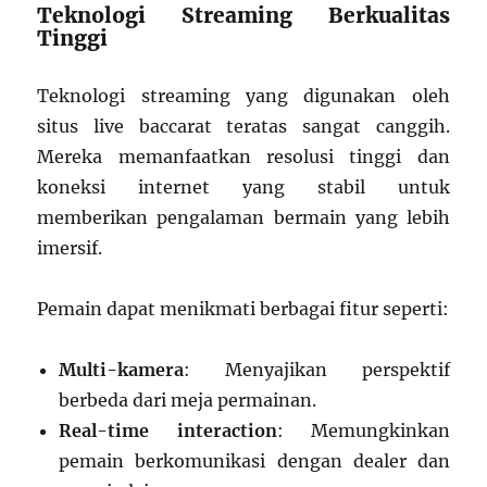
Teknologi Streaming Berkualitas
Tinggi
Teknologi streaming yang digunakan oleh
situs live baccarat teratas sangat canggih.
Mereka memanfaatkan resolusi tinggi dan
koneksi internet yang stabil untuk
memberikan pengalaman bermain yang lebih
imersif.
Pemain dapat menikmati berbagai fitur seperti:
Multi-kamera
: Menyajikan perspektif
berbeda dari meja permainan.
Real-time interaction
: Memungkinkan
pemain berkomunikasi dengan dealer dan