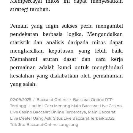
Mempercayai mitos ini dapat menyesatkan
strategi taruhan.
Pemain yang ingin sukses perlu mengambil
pendekatan berbasis logika. Mengandalkan
statistik dan analisis daripada mitos dapat
menghasilkan keputusan yang lebih baik.
Memahami aturan dasar dan cara kerja
permainan adalah kunci untuk menghindari
kesalahan yang diakibatkan oleh pemahaman
yang salah.
Posted
Categories
Tags
02/09/2025
Baccarat Online
Baccarat Online RTP
on
Tertinggi Hari Ini
,
Cara Menang Main Baccarat Live Casino
,
Live Casino Baccarat Online Terpercaya
,
Main Baccarat
Live Dealer Uang Asli
,
Situs Live Baccarat Terbaik 2025
,
Trik Jitu Baccarat Online Langsung