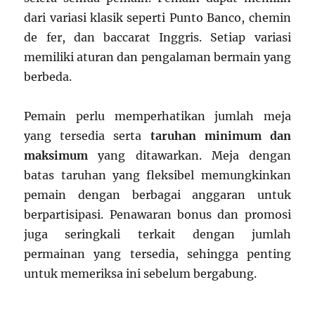
dari variasi klasik seperti Punto Banco, chemin
de fer, dan baccarat Inggris. Setiap variasi
memiliki aturan dan pengalaman bermain yang
berbeda.
Pemain perlu memperhatikan jumlah meja
yang tersedia serta
taruhan minimum dan
maksimum
yang ditawarkan. Meja dengan
batas taruhan yang fleksibel memungkinkan
pemain dengan berbagai anggaran untuk
berpartisipasi. Penawaran bonus dan promosi
juga seringkali terkait dengan jumlah
permainan yang tersedia, sehingga penting
untuk memeriksa ini sebelum bergabung.