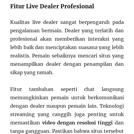
Fitur Live Dealer Profesional
Kualitas live dealer sangat berpengaruh pada
pengalaman bermain. Dealer yang terlatih dan
profesional akan memberikan interaksi yang
lebih baik dan menciptakan suasana yang lebih
realistis. Pemain sebaiknya mencari situs yang
menampilkan dealer dengan penampilan dan
sikap yang ramah.
Fitur tambahan seperti chat langsung
memungkinkan pemain untuk berkomunikasi
dengan dealer maupun pemain lain. Teknologi
streaming yang canggih juga penting untuk
memastikan
video dengan resolusi tinggi
dan
tanpa gangguan. Pastikan bahwa situs tersebut