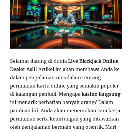
Selamat datang di dunia
Live Blackjack Online
Dealer Asli
! Artikel ini akan membawa Anda ke
dalam pengalaman mendalam tentang
permainan kartu online yang semakin populer
di kalangan penjudi. Mengapa
kasino langsung
ini menarik perhatian banyak orang? Dalam
panduan ini, Anda akan menemukan cara kerja
permainan serta keuntungan yang ditawarkan
oleh pengalaman bermain yang otentik. Mari