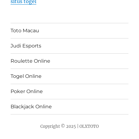
situs togel
Toto Macau
Judi Esports
Roulette Online
Togel Online
Poker Online
Blackjack Online
Copyright © 2025 |
OLXTOTO