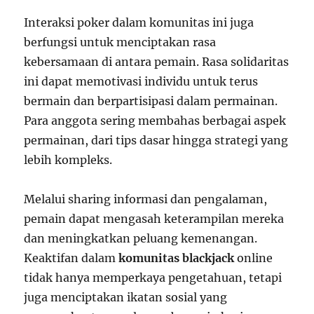
Interaksi poker dalam komunitas ini juga
berfungsi untuk menciptakan rasa
kebersamaan di antara pemain. Rasa solidaritas
ini dapat memotivasi individu untuk terus
bermain dan berpartisipasi dalam permainan.
Para anggota sering membahas berbagai aspek
permainan, dari tips dasar hingga strategi yang
lebih kompleks.
Melalui sharing informasi dan pengalaman,
pemain dapat mengasah keterampilan mereka
dan meningkatkan peluang kemenangan.
Keaktifan dalam
komunitas blackjack
online
tidak hanya memperkaya pengetahuan, tetapi
juga menciptakan ikatan sosial yang