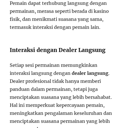
Pemain dapat terhubung langsung dengan
permainan, merasa seperti berada di kasino
fisik, dan menikmati suasana yang sama,
termasuk interaksi dengan pemain lain.
Interaksi dengan Dealer Langsung
Setiap sesi permainan memungkinkan
interaksi langsung dengan
dealer langsung
.
Dealer profesional tidak hanya memberi
panduan dalam permainan, tetapi juga
menciptakan suasana yang lebih bersahabat.
Hal ini memperkuat kepercayaan pemain,
meningkatkan pengalaman keseluruhan dan
menciptakan suasana permainan yang lebih