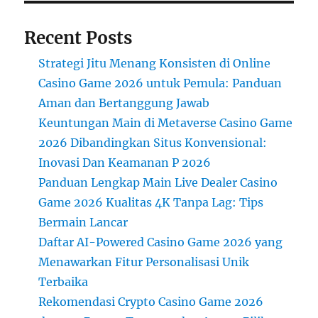
Recent Posts
Strategi Jitu Menang Konsisten di Online
Casino Game 2026 untuk Pemula: Panduan
Aman dan Bertanggung Jawab
Keuntungan Main di Metaverse Casino Game
2026 Dibandingkan Situs Konvensional:
Inovasi Dan Keamanan P 2026
Panduan Lengkap Main Live Dealer Casino
Game 2026 Kualitas 4K Tanpa Lag: Tips
Bermain Lancar
Daftar AI-Powered Casino Game 2026 yang
Menawarkan Fitur Personalisasi Unik
Terbaika
Rekomendasi Crypto Casino Game 2026