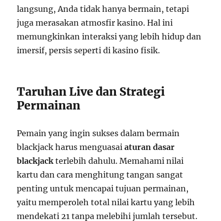
langsung, Anda tidak hanya bermain, tetapi
juga merasakan atmosfir kasino. Hal ini
memungkinkan interaksi yang lebih hidup dan
imersif, persis seperti di kasino fisik.
Taruhan Live dan Strategi
Permainan
Pemain yang ingin sukses dalam bermain
blackjack harus menguasai
aturan dasar
blackjack
terlebih dahulu. Memahami nilai
kartu dan cara menghitung tangan sangat
penting untuk mencapai tujuan permainan,
yaitu memperoleh total nilai kartu yang lebih
mendekati 21 tanpa melebihi jumlah tersebut.