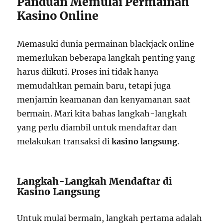
Panduan Memulai Permainan
Kasino Online
Memasuki dunia permainan blackjack online
memerlukan beberapa langkah penting yang
harus diikuti. Proses ini tidak hanya
memudahkan pemain baru, tetapi juga
menjamin keamanan dan kenyamanan saat
bermain. Mari kita bahas langkah-langkah
yang perlu diambil untuk mendaftar dan
melakukan transaksi di
kasino langsung
.
Langkah-Langkah Mendaftar di
Kasino Langsung
Untuk mulai bermain, langkah pertama adalah