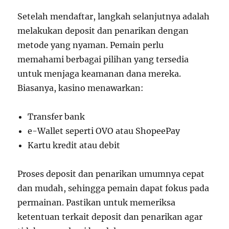
Setelah mendaftar, langkah selanjutnya adalah
melakukan deposit dan penarikan dengan
metode yang nyaman. Pemain perlu
memahami berbagai pilihan yang tersedia
untuk menjaga keamanan dana mereka.
Biasanya, kasino menawarkan:
Transfer bank
e-Wallet seperti OVO atau ShopeePay
Kartu kredit atau debit
Proses deposit dan penarikan umumnya cepat
dan mudah, sehingga pemain dapat fokus pada
permainan. Pastikan untuk memeriksa
ketentuan terkait deposit dan penarikan agar