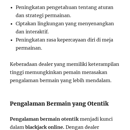
Peningkatan pengetahuan tentang aturan
dan strategi permainan.
Ciptakan lingkungan yang menyenangkan
dan interaktif.
Peningkatan rasa kepercayaan diri di meja
permainan.
Keberadaan dealer yang memiliki keterampilan
tinggi memungkinkan pemain merasakan
pengalaman bermain yang lebih mendalam.
Pengalaman Bermain yang Otentik
Pengalaman bermain otentik
menjadi kunci
dalam
blackjack online.
Dengan dealer