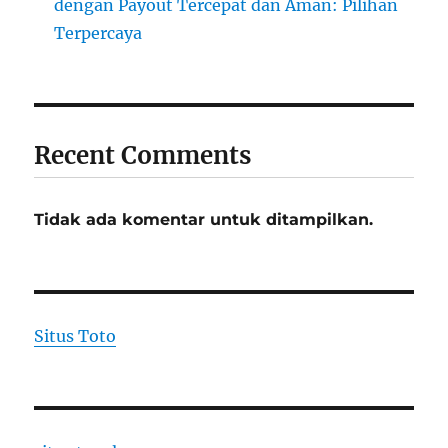
dengan Payout Tercepat dan Aman: Pilihan
Terpercaya
Recent Comments
Tidak ada komentar untuk ditampilkan.
Situs Toto