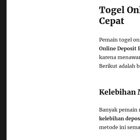
Togel On
Cepat
Pemain togel on
Online Deposit 
karena menawar
Berikut adalah 
Kelebihan 
Banyak pemain 
kelebihan depos
metode ini sema