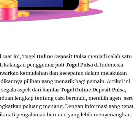
 saat ini,
Togel Online Deposit Pulsa
menjadi salah satu
 di kalangan penggemar
judi Togel Pulsa
di Indonesia.
awarkan kemudahan dan kecepatan dalam melakukan
dikannya pilihan yang menarik bagi pemain. Artikel ini
segala aspek dari
bandar Togel Online Deposit Pulsa
,
uan lengkap tentang cara bermain, memilih agen, ser
ngkatkan peluang menang. Dengan informasi yang tepat
ikmati pengalaman bermain yang lebih menyenangkan.