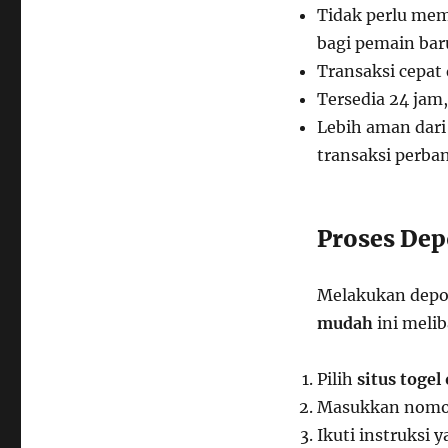
Tidak perlu me
bagi pemain bar
Transaksi cepat
Tersedia 24 jam
Lebih aman dari
transaksi perba
Proses Dep
Melakukan depo
mudah
ini meli
Pilih
situs togel
Masukkan nomor 
Ikuti instruksi