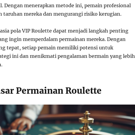
. Dengan menerapkan metode ini, pemain profesional
 taruhan mereka dan mengurangi risiko kerugian.
asia pola VIP Roulette dapat menjadi langkah penting
 yang ingin memperdalam permainan mereka. Dengan
g tepat, setiap pemain memiliki potensi untuk
tegi ini dan menikmati pengalaman bermain yang lebih
.
sar Permainan Roulette