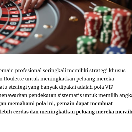
main profesional seringkali memiliki strategi khusus
n Roulette untuk meningkatkan peluang mereka
tu strategi yang banyak dipakai adalah pola VIP
menawarkan pendekatan sistematis untuk memilih angk
an memahami pola ini, pemain dapat membuat
 lebih cerdas dan meningkatkan peluang mereka merai