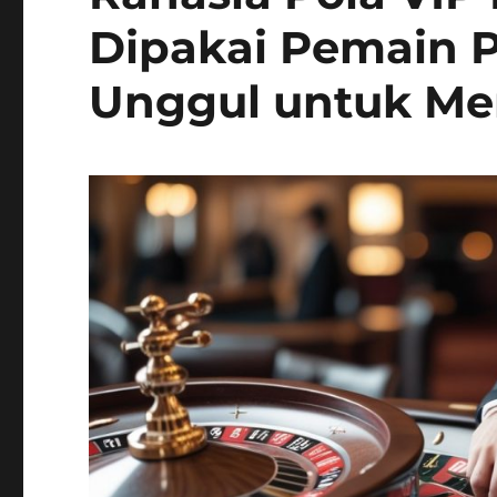
Dipakai Pemain Pr
Unggul untuk M