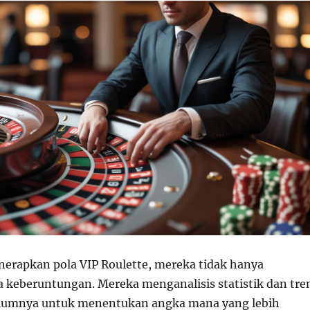
erapkan pola VIP Roulette, mereka tidak hanya
 keberuntungan. Mereka menganalisis statistik dan tre
lumnya untuk menentukan angka mana yang lebih