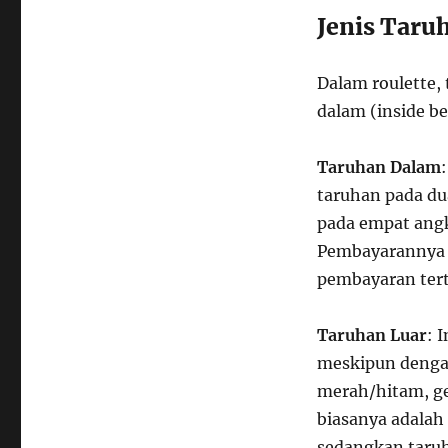
Jenis Taru
Dalam roulette, 
dalam (inside be
Taruhan Dalam
taruhan pada dua
pada empat angk
Pembayarannya 
pembayaran terti
Taruhan Luar
: 
meskipun dengan
merah/hitam, ge
biasanya adalah
sedangkan taruh