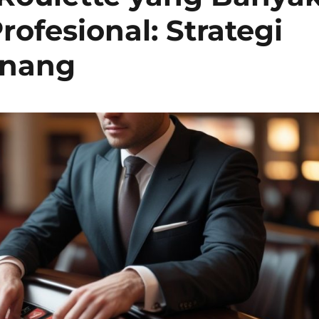
ofesional: Strategi
enang