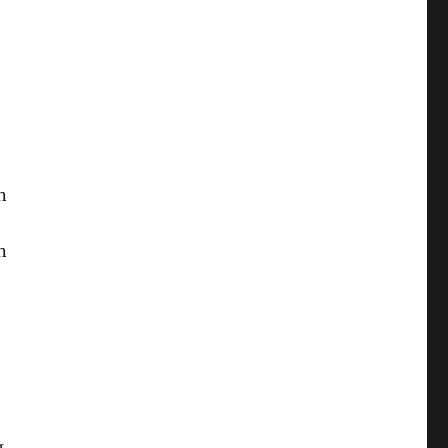
n
n
g