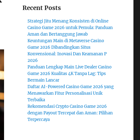
Recent Posts
Strategi Jitu Menang Konsisten di Online
Casino Game 2026 untuk Pemula: Panduan
Aman dan Bertanggung Jawab
Keuntungan Main di Metaverse Casino
Game 2026 Dibandingkan Situs
Konvensional: Inovasi Dan Keamanan P
2026
Panduan Lengkap Main Live Dealer Casino
Game 2026 Kualitas 4K Tanpa Lag: Tips
Bermain Lancar
Daftar AI-Powered Casino Game 2026 yang
Menawarkan Fitur Personalisasi Unik
Terbaika
Rekomendasi Crypto Casino Game 2026
dengan Payout Tercepat dan Aman: Pilihan
Terpercaya