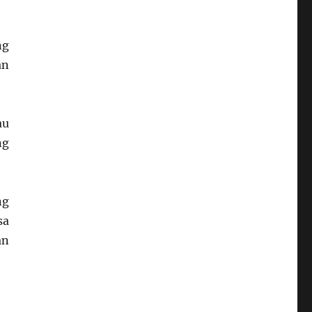
ng
an
au
ng
ng
sa
an