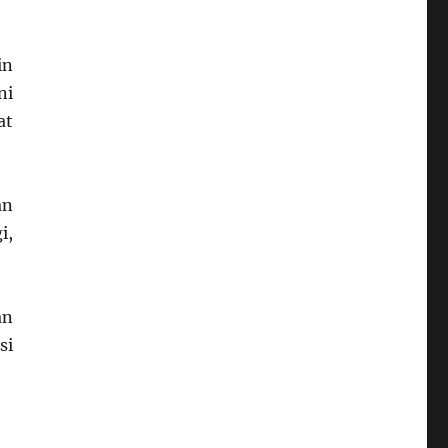
in
ni
at
an
i,
an
si