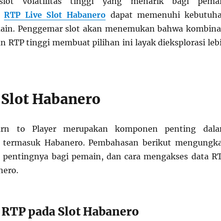
lot volatilitas tinggi yang menarik bagi pema
,
RTP Live Slot Habanero
dapat memenuhi kebutuh
emain. Penggemar slot akan menemukan bahwa kombina
n RTP tinggi membuat pilihan ini layak dieksplorasi leb
 Slot Habanero
urn to Player merupakan komponen penting dal
, termasuk Habanero. Pembahasan berikut mengungk
, pentingnya bagi pemain, dan cara mengakses data R
nero.
 RTP pada Slot Habanero