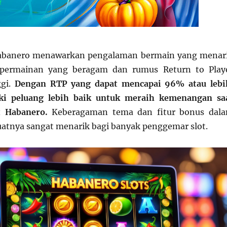
Habanero menawarkan pengalaman bermain yang menar
 permainan yang beragam dan rumus Return to Play
ggi.
Dengan RTP yang dapat mencapai 96% atau lebi
ki peluang lebih baik untuk meraih kemenangan sa
t Habanero.
Keberagaman tema dan fitur bonus dal
tnya sangat menarik bagi banyak penggemar slot.