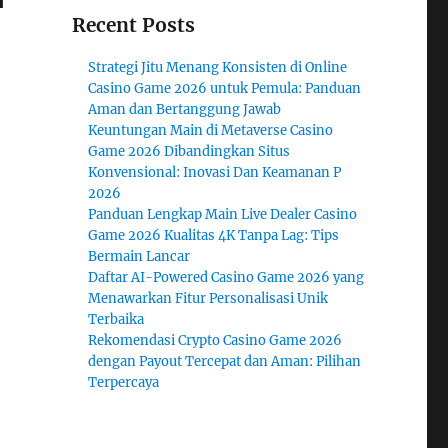
Recent Posts
Strategi Jitu Menang Konsisten di Online
Casino Game 2026 untuk Pemula: Panduan
Aman dan Bertanggung Jawab
Keuntungan Main di Metaverse Casino
Game 2026 Dibandingkan Situs
Konvensional: Inovasi Dan Keamanan P
2026
Panduan Lengkap Main Live Dealer Casino
Game 2026 Kualitas 4K Tanpa Lag: Tips
Bermain Lancar
Daftar AI-Powered Casino Game 2026 yang
Menawarkan Fitur Personalisasi Unik
Terbaika
Rekomendasi Crypto Casino Game 2026
dengan Payout Tercepat dan Aman: Pilihan
Terpercaya