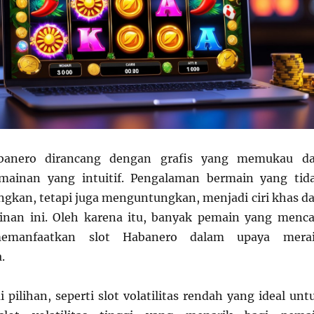
abanero dirancang dengan grafis yang memukau d
ainan yang intuitif. Pengalaman bermain yang tid
kan, tetapi juga menguntungkan, menjadi ciri khas da
inan ini. Oleh karena itu, banyak pemain yang menca
emanfaatkan slot Habanero dalam upaya mera
.
pilihan, seperti slot volatilitas rendah yang ideal unt