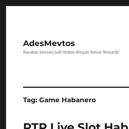
AdesMevtos
Rasakan Sensasi Judi Online dengan Bonus Menarik!
Tag:
Game Habanero
RTP Live Slot Ha