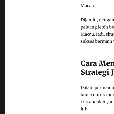
Macau.
Dijamin, dengan
peluang lebih b
Macau. Jadi, sim
sukses bermain 
Cara Me
Strategi J
Dalam permainan
kunci untuk mer
trik andalan ya
ini: