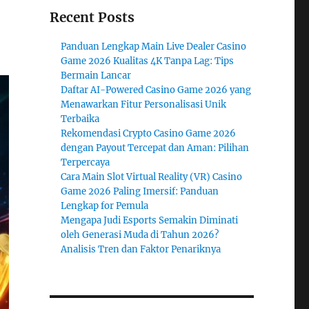
Recent Posts
Panduan Lengkap Main Live Dealer Casino
Game 2026 Kualitas 4K Tanpa Lag: Tips
Bermain Lancar
Daftar AI-Powered Casino Game 2026 yang
Menawarkan Fitur Personalisasi Unik
Terbaika
Rekomendasi Crypto Casino Game 2026
dengan Payout Tercepat dan Aman: Pilihan
Terpercaya
Cara Main Slot Virtual Reality (VR) Casino
Game 2026 Paling Imersif: Panduan
Lengkap for Pemula
Mengapa Judi Esports Semakin Diminati
oleh Generasi Muda di Tahun 2026?
Analisis Tren dan Faktor Penariknya