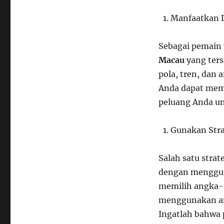
Manfaatkan 
Sebagai pemain
Macau
yang ters
pola, tren, dan
Anda dapat mem
peluang Anda u
Gunakan Stra
Salah satu stra
dengan mengguna
memilih angka-a
menggunakan an
Ingatlah bahwa