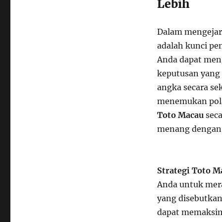
Lebih
Dalam mengejar
adalah kunci pe
Anda dapat men
keputusan yang 
angka secara se
menemukan pola
Toto Macau
seca
menang dengan s
Strategi Toto M
Anda untuk mer
yang disebutkan
dapat memaksim