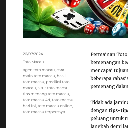
Posted
26/07/2024
Permainan Toto
on
Categories
Toto Macau
kemenangan bes
Tags
agen toto macau
,
cara
mencapai tujuan
main toto macau
,
hasil
beberapa rahas
toto macau
,
prediksi toto
pemenang dalam
macau
,
situs toto macau
,
tips menang toto macau
,
toto macau 4d
,
toto macau
Tidak ada jamin
hari ini
,
toto macau online
,
dengan
tips-tip
toto macau terpercaya
peluang untuk 
langkah demi la