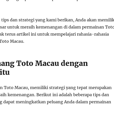
 tips dan strategi yang kami berikan, Anda akan memilik
esar untuk meraih kemenangan di dalam permainan Tot
ak terus artikel ini untuk mempelajari rahasia-rahasia
Toto Macau.
nang Toto Macau dengan
itu
 Toto Macau, memiliki strategi yang tepat merupakan
aih kemenangan. Berikut ini adalah beberapa tips dan
ng dapat meningkatkan peluang Anda dalam permainan