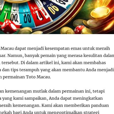
 Macau dapat menjadi kesempatan emas untuk meraih
ar. Namun, banyak pemain yang merasa kesulitan dala
 tersebut. Di dalam artikel ini, kami akan membahas
ia dan tips terampuh yang akan membantu Anda menjadi
 permainan Toto Macau.
an kemenangan mutlak dalam permainan ini, tetapi
s
yang kami sampaikan, Anda dapat meningkatkan
meraih kemenangan. Kami akan memberikan panduan
ngkah bagi Anda untuk mengoptimalkan strategi