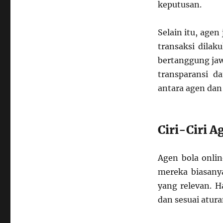
keputusan.
Selain itu, age
transaksi dila
bertanggung ja
transparansi d
antara agen dan
Ciri-Ciri A
Agen bola onlin
mereka biasanya
yang relevan. H
dan sesuai atura