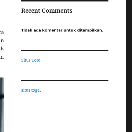
Recent Comments
Tidak ada komentar untuk ditampilkan.
ra
an
ik
an
Situs Toto
situs togel