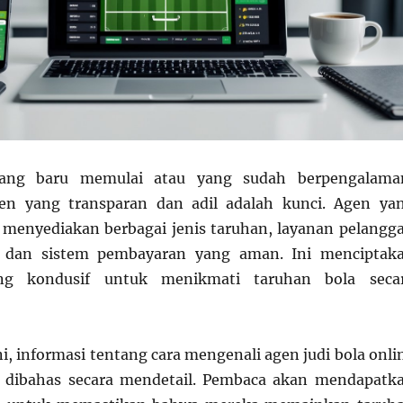
ang baru memulai atau yang sudah berpengalama
n yang transparan dan adil adalah kunci. Agen ya
 menyediakan berbagai jenis taruhan, layanan pelangg
, dan sistem pembayaran yang aman. Ini menciptak
ng kondusif untuk menikmati taruhan bola seca
ini, informasi tentang cara mengenali agen judi bola onli
n dibahas secara mendetail. Pembaca akan mendapatk