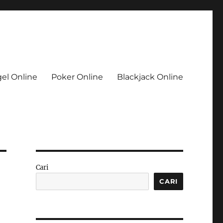
el Online
Poker Online
Blackjack Online
Cari
CARI