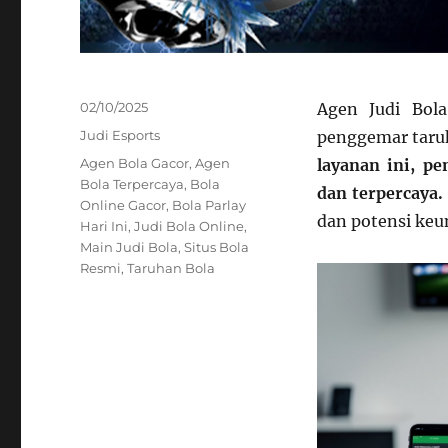
Posted
02/10/2025
Agen Judi Bola
on
Categories
Judi Esports
penggemar taru
Tags
Agen Bola Gacor
,
Agen
layanan ini, p
Bola Terpercaya
,
Bola
dan terpercaya.
Online Gacor
,
Bola Parlay
dan potensi keu
Hari Ini
,
Judi Bola Online
,
Main Judi Bola
,
Situs Bola
Resmi
,
Taruhan Bola