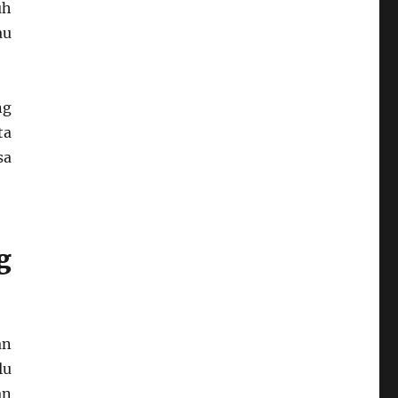
uh
au
ng
ta
sa
g
an
lu
an