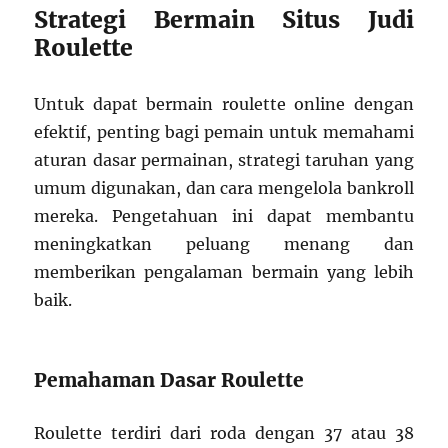
Strategi Bermain Situs Judi
Roulette
Untuk dapat bermain roulette online dengan
efektif, penting bagi pemain untuk memahami
aturan dasar permainan, strategi taruhan yang
umum digunakan, dan cara mengelola bankroll
mereka. Pengetahuan ini dapat membantu
meningkatkan peluang menang dan
memberikan pengalaman bermain yang lebih
baik.
Pemahaman Dasar Roulette
Roulette terdiri dari roda dengan 37 atau 38