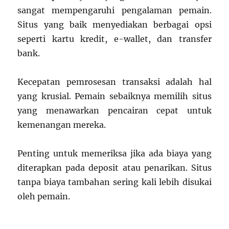
sangat mempengaruhi pengalaman pemain.
Situs yang baik menyediakan berbagai opsi
seperti kartu kredit, e-wallet, dan transfer
bank.
Kecepatan pemrosesan transaksi adalah hal
yang krusial. Pemain sebaiknya memilih situs
yang menawarkan pencairan cepat untuk
kemenangan mereka.
Penting untuk memeriksa jika ada biaya yang
diterapkan pada deposit atau penarikan. Situs
tanpa biaya tambahan sering kali lebih disukai
oleh pemain.