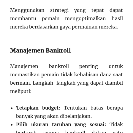
Menggunakan strategi yang tepat dapat
membantu pemain mengoptimalkan hasil
mereka berdasarkan gaya permainan mereka.
Manajemen Bankroll
Manajemen bankroll penting untuk
memastikan pemain tidak kehabisan dana saat
bermain. Langkah-langkah yang dapat diambil
meliputi:
Tetapkan budget:
Tentukan batas berapa
banyak yang akan dibelanjakan.
Pilih ukuran taruhan yang sesuai:
Tidak
bertaruh semua bankroll dalam satu