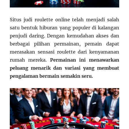
Situs judi roulette online telah menjadi salah
satu bentuk hiburan yang populer di kalangan
penjudi daring. Dengan kemudahan akses dan
berbagai pilihan permainan, pemain dapat
merasakan sensasi roulette dari kenyamanan
rumah mereka.
Permainan ini menawarkan
peluang menarik dan variasi yang membuat
pengalaman bermain semakin seru.