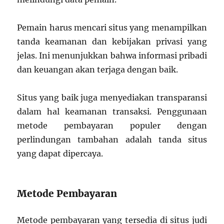
Pemain harus mencari situs yang menampilkan
tanda keamanan dan kebijakan privasi yang
jelas. Ini menunjukkan bahwa informasi pribadi
dan keuangan akan terjaga dengan baik.
Situs yang baik juga menyediakan transparansi
dalam hal keamanan transaksi. Penggunaan
metode pembayaran populer dengan
perlindungan tambahan adalah tanda situs
yang dapat dipercaya.
Metode Pembayaran
Metode pembayaran yang tersedia di situs judi