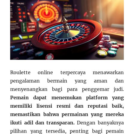
Roulette online terpercaya menawarkan
pengalaman bermain yang aman dan
menyenangkan bagi para penggemar judi.
Pemain dapat menemukan platform yang
memiliki lisensi resmi dan reputasi baik,
memastikan bahwa permainan yang mereka
ikuti adil dan transparan.
Dengan banyaknya
pilihan yang tersedia, penting bagi pemain