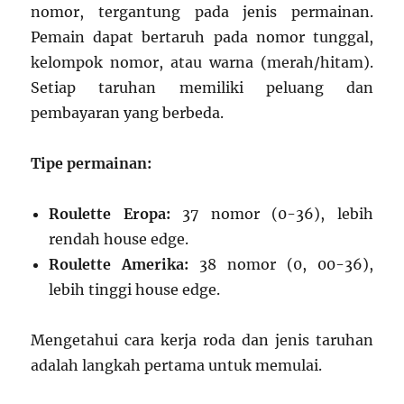
nomor, tergantung pada jenis permainan.
Pemain dapat bertaruh pada nomor tunggal,
kelompok nomor, atau warna (merah/hitam).
Setiap taruhan memiliki peluang dan
pembayaran yang berbeda.
Tipe permainan:
Roulette Eropa:
37 nomor (0-36), lebih
rendah house edge.
Roulette Amerika:
38 nomor (0, 00-36),
lebih tinggi house edge.
Mengetahui cara kerja roda dan jenis taruhan
adalah langkah pertama untuk memulai.