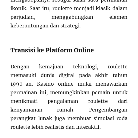
ikonik. Saat itu, roulette menjadi klasik dalam
perjudian, menggabungkan elemen
keberuntungan dan strategi.
Transisi ke Platform Online
Dengan kemajuan teknologi, roulette
memasuki dunia digital pada akhir tahun
1990-an. Kasino online mulai menawarkan
permainan ini, memungkinkan pemain untuk
menikmati pengalaman roulette dari
kenyamanan rumah. Pengembangan
perangkat lunak juga membuat simulasi roda
roulette lebih realistis dan interaktif.