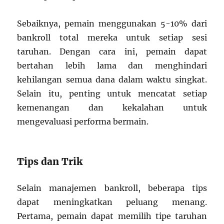
Sebaiknya, pemain menggunakan 5-10% dari
bankroll total mereka untuk setiap sesi
taruhan. Dengan cara ini, pemain dapat
bertahan lebih lama dan menghindari
kehilangan semua dana dalam waktu singkat.
Selain itu, penting untuk mencatat setiap
kemenangan dan kekalahan untuk
mengevaluasi performa bermain.
Tips dan Trik
Selain manajemen bankroll, beberapa tips
dapat meningkatkan peluang menang.
Pertama, pemain dapat memilih tipe taruhan