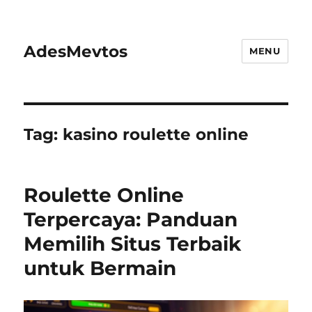
AdesMevtos
MENU
Tag:
kasino roulette online
Roulette Online
Terpercaya: Panduan
Memilih Situs Terbaik
untuk Bermain