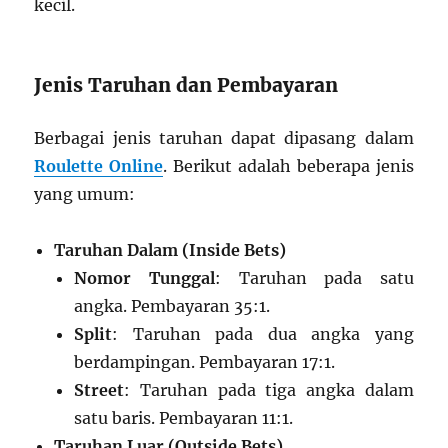
kecil.
Jenis Taruhan dan Pembayaran
Berbagai jenis taruhan dapat dipasang dalam
Roulette Online
. Berikut adalah beberapa jenis
yang umum:
Taruhan Dalam (Inside Bets)
Nomor Tunggal
: Taruhan pada satu
angka. Pembayaran 35:1.
Split
: Taruhan pada dua angka yang
berdampingan. Pembayaran 17:1.
Street
: Taruhan pada tiga angka dalam
satu baris. Pembayaran 11:1.
Taruhan Luar (Outside Bets)