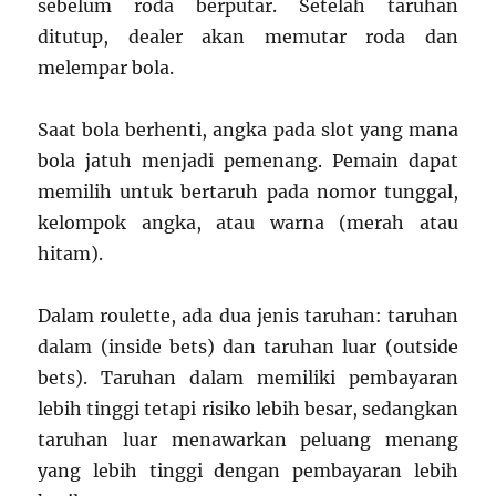
sebelum roda berputar. Setelah taruhan
ditutup, dealer akan memutar roda dan
melempar bola.
Saat bola berhenti, angka pada slot yang mana
bola jatuh menjadi pemenang. Pemain dapat
memilih untuk bertaruh pada nomor tunggal,
kelompok angka, atau warna (merah atau
hitam).
Dalam roulette, ada dua jenis taruhan: taruhan
dalam (inside bets) dan taruhan luar (outside
bets). Taruhan dalam memiliki pembayaran
lebih tinggi tetapi risiko lebih besar, sedangkan
taruhan luar menawarkan peluang menang
yang lebih tinggi dengan pembayaran lebih