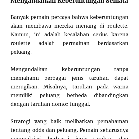
Mengandalkan Keberuntungan Semata
Banyak pemain percaya bahwa keberuntungan
akan membawa mereka menang di roulette.
Namun, ini adalah kesalahan serius karena
roulette adalah permainan berdasarkan
peluang.
Mengandalkan keberuntungan tanpa
memahami berbagai jenis taruhan dapat
merugikan. Misalnya, taruhan pada warna
memiliki peluang berbeda dibandingkan
dengan taruhan nomor tunggal.
Strategi yang baik melibatkan pemahaman
tentang odds dan peluang. Pemain seharusnya
mempelajari berbagai jenis taruhan dan