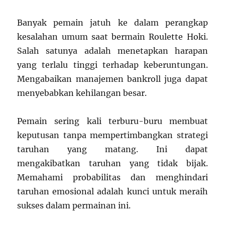
Banyak pemain jatuh ke dalam perangkap
kesalahan umum saat bermain Roulette Hoki.
Salah satunya adalah menetapkan harapan
yang terlalu tinggi terhadap keberuntungan.
Mengabaikan manajemen bankroll juga dapat
menyebabkan kehilangan besar.
Pemain sering kali terburu-buru membuat
keputusan tanpa mempertimbangkan strategi
taruhan yang matang. Ini dapat
mengakibatkan taruhan yang tidak bijak.
Memahami probabilitas dan menghindari
taruhan emosional adalah kunci untuk meraih
sukses dalam permainan ini.