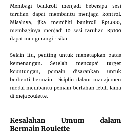
Membagi bankroll menjadi beberapa sesi
taruhan dapat membantu menjaga kontrol.
Misalnya, jika memiliki bankroll Rp1.000,
membaginya menjadi 10 sesi taruhan Rp100
dapat mengurangi risiko.
Selain itu, penting untuk menetapkan batas
kemenangan. Setelah mencapai target
keuntungan, pemain disarankan untuk
berhenti bermain. Disiplin dalam manajemen
modal membantu pemain bertahan lebih lama
di meja roulette.
Kesalahan Umum dalam
Bermain Roulette