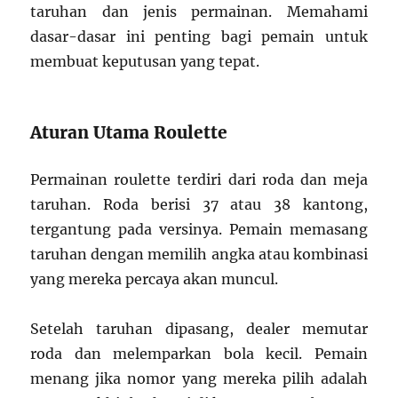
taruhan dan jenis permainan. Memahami
dasar-dasar ini penting bagi pemain untuk
membuat keputusan yang tepat.
Aturan Utama Roulette
Permainan roulette terdiri dari roda dan meja
taruhan. Roda berisi 37 atau 38 kantong,
tergantung pada versinya. Pemain memasang
taruhan dengan memilih angka atau kombinasi
yang mereka percaya akan muncul.
Setelah taruhan dipasang, dealer memutar
roda dan melemparkan bola kecil. Pemain
menang jika nomor yang mereka pilih adalah