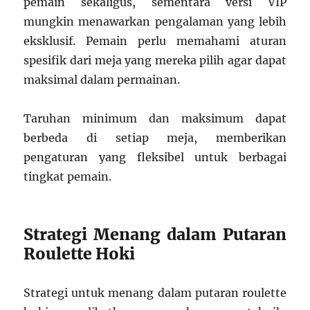
pemain sekaligus, sementara versi VIP
mungkin menawarkan pengalaman yang lebih
eksklusif. Pemain perlu memahami aturan
spesifik dari meja yang mereka pilih agar dapat
maksimal dalam permainan.
Taruhan minimum dan maksimum dapat
berbeda di setiap meja, memberikan
pengaturan yang fleksibel untuk berbagai
tingkat pemain.
Strategi Menang dalam Putaran
Roulette Hoki
Strategi untuk menang dalam putaran roulette