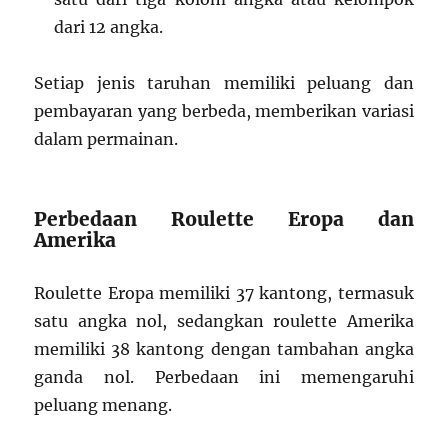
dari 12 angka.
Setiap jenis taruhan memiliki peluang dan
pembayaran yang berbeda, memberikan variasi
dalam permainan.
Perbedaan Roulette Eropa dan
Amerika
Roulette Eropa memiliki 37 kantong, termasuk
satu angka nol, sedangkan roulette Amerika
memiliki 38 kantong dengan tambahan angka
ganda nol. Perbedaan ini memengaruhi
peluang menang.