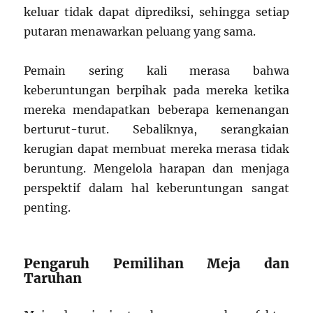
keluar tidak dapat diprediksi, sehingga setiap
putaran menawarkan peluang yang sama.
Pemain sering kali merasa bahwa
keberuntungan berpihak pada mereka ketika
mereka mendapatkan beberapa kemenangan
berturut-turut. Sebaliknya, serangkaian
kerugian dapat membuat mereka merasa tidak
beruntung. Mengelola harapan dan menjaga
perspektif dalam hal keberuntungan sangat
penting.
Pengaruh Pemilihan Meja dan
Taruhan