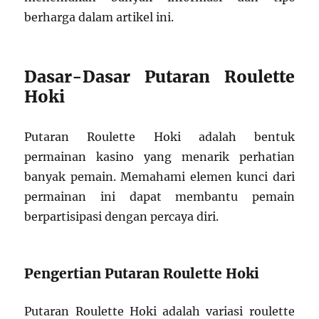
berharga dalam artikel ini.
Dasar-Dasar Putaran Roulette
Hoki
Putaran Roulette Hoki adalah bentuk
permainan kasino yang menarik perhatian
banyak pemain. Memahami elemen kunci dari
permainan ini dapat membantu pemain
berpartisipasi dengan percaya diri.
Pengertian Putaran Roulette Hoki
Putaran Roulette Hoki adalah variasi roulette