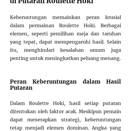
di Putaran Roulette Hoki
Keberuntungan memainkan peran krusial
dalam permainan Roulette Hoki. Berbagai
elemen, seperti pemilihan meja dan taruhan
yang tepat, dapat mempengaruhi hasil. Selain
itu, menghindari kesalahan umum juga
penting untuk meningkatkan peluang menang.
Peran Keberuntungan dalam Hasil
Putaran
Dalam Roulette Hoki, hasil setiap putaran
ditentukan oleh faktor acak. Meskipun pemain
dapat menerapkan strategi, keberuntungan
tetap menjadi elemen dominan. Angka yang