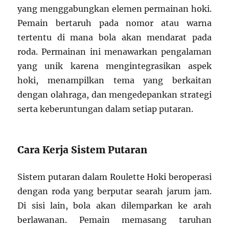
yang menggabungkan elemen permainan hoki.
Pemain bertaruh pada nomor atau warna
tertentu di mana bola akan mendarat pada
roda. Permainan ini menawarkan pengalaman
yang unik karena mengintegrasikan aspek
hoki, menampilkan tema yang berkaitan
dengan olahraga, dan mengedepankan strategi
serta keberuntungan dalam setiap putaran.
Cara Kerja Sistem Putaran
Sistem putaran dalam Roulette Hoki beroperasi
dengan roda yang berputar searah jarum jam.
Di sisi lain, bola akan dilemparkan ke arah
berlawanan. Pemain memasang taruhan