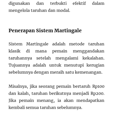
digunakan dan terbukti efektif dalam
mengelola taruhan dan modal.
Penerapan Sistem Martingale
Sistem Martingale adalah metode taruhan
klasik di mana pemain menggandakan
taruhannya setelah mengalami kekalahan.
Tujuannya adalah untuk menutupi kerugian
sebelumnya dengan meraih satu kemenangan.
Misalnya, jika seorang pemain bertaruh Rp100
dan kalah, taruhan berikutnya menjadi Rp200.
Jika pemain menang, ia akan mendapatkan
kembali semua taruhan sebelumnya.