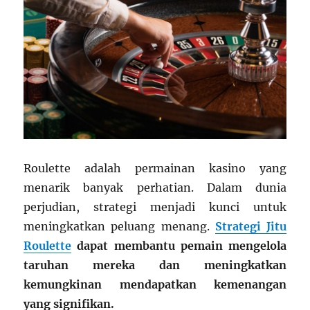
Roulette adalah permainan kasino yang
menarik banyak perhatian. Dalam dunia
perjudian, strategi menjadi kunci untuk
meningkatkan peluang menang.
Strategi Jitu
Roulette
dapat membantu pemain mengelola
taruhan mereka dan meningkatkan
kemungkinan mendapatkan kemenangan
yang signifikan.