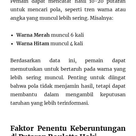
Pemain dapat mencatat hasil 10-20 putaran
untuk mencari pola, seperti tren warna atau
angka yang muncul lebih sering. Misalnya:
Warna Merah
muncul 6 kali
Warna Hitam
muncul 4 kali
Berdasarkan data ini, pemain dapat
memutuskan untuk bertaruh pada warna yang
lebih sering muncul. Penting untuk diingat
bahwa pola tidak menjamin hasil, tetapi dapat
membantu dalam mengambil keputusan
taruhan yang lebih terinformasi.
Faktor Penentu Keberuntungan