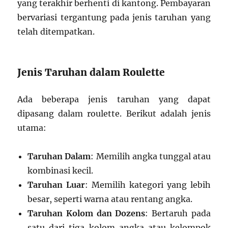
yang terakhir berhenti di kantong. Pembayaran
bervariasi tergantung pada jenis taruhan yang
telah ditempatkan.
Jenis Taruhan dalam Roulette
Ada beberapa jenis taruhan yang dapat
dipasang dalam roulette. Berikut adalah jenis
utama:
Taruhan Dalam
: Memilih angka tunggal atau
kombinasi kecil.
Taruhan Luar
: Memilih kategori yang lebih
besar, seperti warna atau rentang angka.
Taruhan Kolom dan Dozens
: Bertaruh pada
satu dari tiga kolom angka atau kelompok