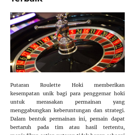
Putaran Roulette Hoki memberikan
kesempatan unik bagi para penggemar hoki
untuk merasakan permainan yang
menggabungkan keberuntungan dan strategi.
Dalam bentuk permainan ini, pemain dapat
bertaruh pada tim atau hasil tertentu,