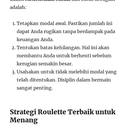
adalah:
Tetapkan modal awal. Pastikan jumlah ini
dapat Anda rugikan tanpa berdampak pada
keuangan Anda.
Tentukan batas kehilangan. Hal ini akan
membantu Anda untuk berhenti sebelum
kerugian semakin besar.
Usahakan untuk tidak melebihi modal yang
telah ditentukan. Disiplin dalam bermain
sangat penting.
Strategi Roulette Terbaik untuk
Menang