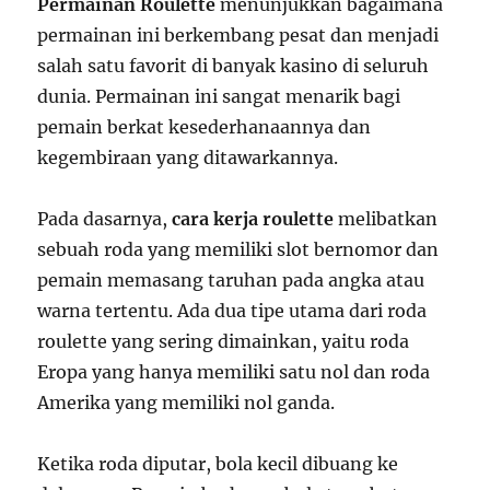
Permainan Roulette
menunjukkan bagaimana
permainan ini berkembang pesat dan menjadi
salah satu favorit di banyak kasino di seluruh
dunia. Permainan ini sangat menarik bagi
pemain berkat kesederhanaannya dan
kegembiraan yang ditawarkannya.
Pada dasarnya,
cara kerja roulette
melibatkan
sebuah roda yang memiliki slot bernomor dan
pemain memasang taruhan pada angka atau
warna tertentu. Ada dua tipe utama dari roda
roulette yang sering dimainkan, yaitu roda
Eropa yang hanya memiliki satu nol dan roda
Amerika yang memiliki nol ganda.
Ketika roda diputar, bola kecil dibuang ke