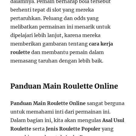
dalamnya. Pemain berharap bola tersebut
berhenti tepat di slot yang mereka
pertaruhkan. Peluang dan odds yang
melibatkan permainan ini menarik untuk
dipelajari lebih lanjut, karena mereka
memberikan gambaran tentang
cara kerja
roulette
dan membantu pemain dalam
memasang taruhan dengan lebih baik.
Panduan Main Roulette Online
Panduan Main Roulette Online
sangat berguna
untuk memahami inti dari permainan ini.
Dalam bagian ini, kita akan mengulas
Asal Usul
Roulette
serta
Jenis Roulette Populer
yang