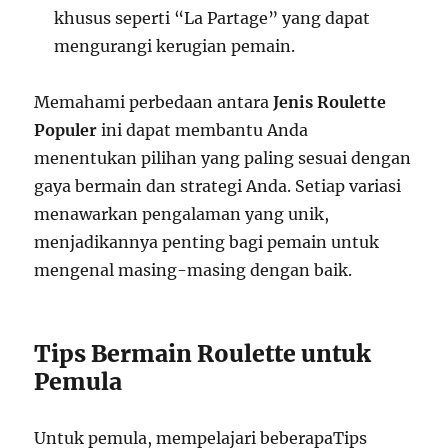
khusus seperti “La Partage” yang dapat
mengurangi kerugian pemain.
Memahami perbedaan antara
Jenis Roulette
Populer
ini dapat membantu Anda
menentukan pilihan yang paling sesuai dengan
gaya bermain dan strategi Anda. Setiap variasi
menawarkan pengalaman yang unik,
menjadikannya penting bagi pemain untuk
mengenal masing-masing dengan baik.
Tips Bermain Roulette untuk
Pemula
Untuk pemula, mempelajari beberapaTips