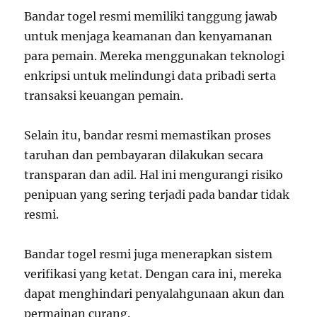
Bandar togel resmi memiliki tanggung jawab
untuk menjaga keamanan dan kenyamanan
para pemain. Mereka menggunakan teknologi
enkripsi untuk melindungi data pribadi serta
transaksi keuangan pemain.
Selain itu, bandar resmi memastikan proses
taruhan dan pembayaran dilakukan secara
transparan dan adil. Hal ini mengurangi risiko
penipuan yang sering terjadi pada bandar tidak
resmi.
Bandar togel resmi juga menerapkan sistem
verifikasi yang ketat. Dengan cara ini, mereka
dapat menghindari penyalahgunaan akun dan
permainan curang.