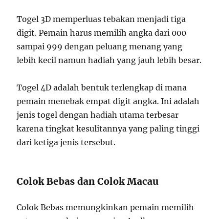
Togel 3D memperluas tebakan menjadi tiga
digit. Pemain harus memilih angka dari 000
sampai 999 dengan peluang menang yang
lebih kecil namun hadiah yang jauh lebih besar.
Togel 4D adalah bentuk terlengkap di mana
pemain menebak empat digit angka. Ini adalah
jenis togel dengan hadiah utama terbesar
karena tingkat kesulitannya yang paling tinggi
dari ketiga jenis tersebut.
Colok Bebas dan Colok Macau
Colok Bebas memungkinkan pemain memilih