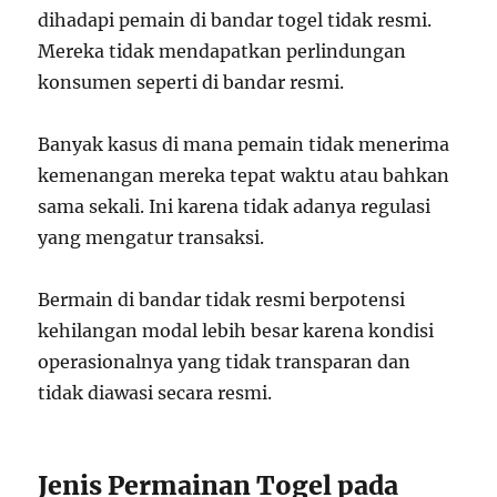
dihadapi pemain di bandar togel tidak resmi.
Mereka tidak mendapatkan perlindungan
konsumen seperti di bandar resmi.
Banyak kasus di mana pemain tidak menerima
kemenangan mereka tepat waktu atau bahkan
sama sekali. Ini karena tidak adanya regulasi
yang mengatur transaksi.
Bermain di bandar tidak resmi berpotensi
kehilangan modal lebih besar karena kondisi
operasionalnya yang tidak transparan dan
tidak diawasi secara resmi.
Jenis Permainan Togel pada