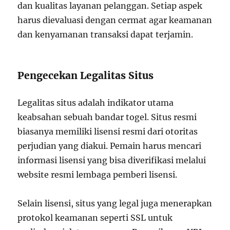
dan kualitas layanan pelanggan. Setiap aspek
harus dievaluasi dengan cermat agar keamanan
dan kenyamanan transaksi dapat terjamin.
Pengecekan Legalitas Situs
Legalitas situs adalah indikator utama
keabsahan sebuah bandar togel. Situs resmi
biasanya memiliki lisensi resmi dari otoritas
perjudian yang diakui. Pemain harus mencari
informasi lisensi yang bisa diverifikasi melalui
website resmi lembaga pemberi lisensi.
Selain lisensi, situs yang legal juga menerapkan
protokol keamanan seperti SSL untuk