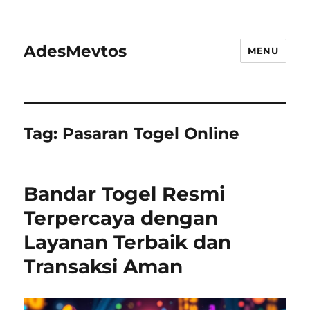
AdesMevtos
MENU
Tag:
Pasaran Togel Online
Bandar Togel Resmi
Terpercaya dengan
Layanan Terbaik dan
Transaksi Aman