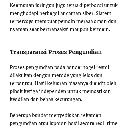
Keamanan jaringan juga terus diperbarui untuk
menghadapi berbagai ancaman siber. Sistem
terpercaya membuat pemain merasa aman dan
nyaman saat bertransaksi maupun bermain.
Transparansi Proses Pengundian
Proses pengundian pada bandar togel resmi
dilakukan dengan metode yang jelas dan
terpantau. Hasil keluaran biasanya diaudit oleh
pihak ketiga independen untuk memastikan
keadilan dan bebas kecurangan.
Beberapa bandar menyediakan rekaman
pengundian atau laporan hasil secara real-time