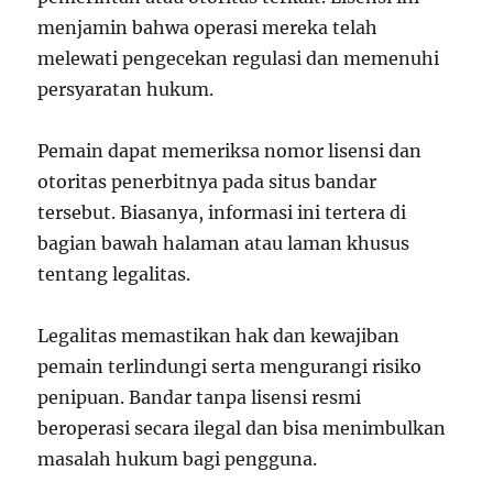
menjamin bahwa operasi mereka telah
melewati pengecekan regulasi dan memenuhi
persyaratan hukum.
Pemain dapat memeriksa nomor lisensi dan
otoritas penerbitnya pada situs bandar
tersebut. Biasanya, informasi ini tertera di
bagian bawah halaman atau laman khusus
tentang legalitas.
Legalitas memastikan hak dan kewajiban
pemain terlindungi serta mengurangi risiko
penipuan. Bandar tanpa lisensi resmi
beroperasi secara ilegal dan bisa menimbulkan
masalah hukum bagi pengguna.