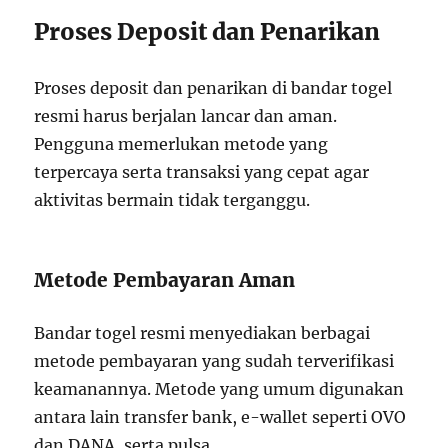
Proses Deposit dan Penarikan
Proses deposit dan penarikan di bandar togel
resmi harus berjalan lancar dan aman.
Pengguna memerlukan metode yang
terpercaya serta transaksi yang cepat agar
aktivitas bermain tidak terganggu.
Metode Pembayaran Aman
Bandar togel resmi menyediakan berbagai
metode pembayaran yang sudah terverifikasi
keamanannya. Metode yang umum digunakan
antara lain transfer bank, e-wallet seperti OVO
dan DANA, serta pulsa.