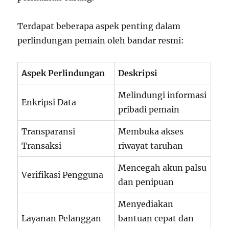
Terdapat beberapa aspek penting dalam
perlindungan pemain oleh bandar resmi:
Aspek Perlindungan
Deskripsi
Melindungi informasi
Enkripsi Data
pribadi pemain
Transparansi
Membuka akses
Transaksi
riwayat taruhan
Mencegah akun palsu
Verifikasi Pengguna
dan penipuan
Menyediakan
Layanan Pelanggan
bantuan cepat dan