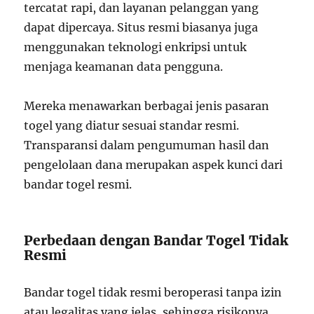
tercatat rapi, dan layanan pelanggan yang
dapat dipercaya. Situs resmi biasanya juga
menggunakan teknologi enkripsi untuk
menjaga keamanan data pengguna.
Mereka menawarkan berbagai jenis pasaran
togel yang diatur sesuai standar resmi.
Transparansi dalam pengumuman hasil dan
pengelolaan dana merupakan aspek kunci dari
bandar togel resmi.
Perbedaan dengan Bandar Togel Tidak
Resmi
Bandar togel tidak resmi beroperasi tanpa izin
atau legalitas yang jelas, sehingga risikonya