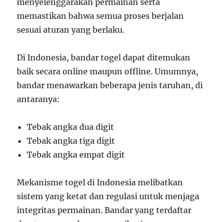
menyelenggarakan permainan serta
memastikan bahwa semua proses berjalan
sesuai aturan yang berlaku.
Di Indonesia, bandar togel dapat ditemukan
baik secara online maupun offline. Umumnya,
bandar menawarkan beberapa jenis taruhan, di
antaranya:
Tebak angka dua digit
Tebak angka tiga digit
Tebak angka empat digit
Mekanisme togel di Indonesia melibatkan
sistem yang ketat dan regulasi untuk menjaga
integritas permainan. Bandar yang terdaftar