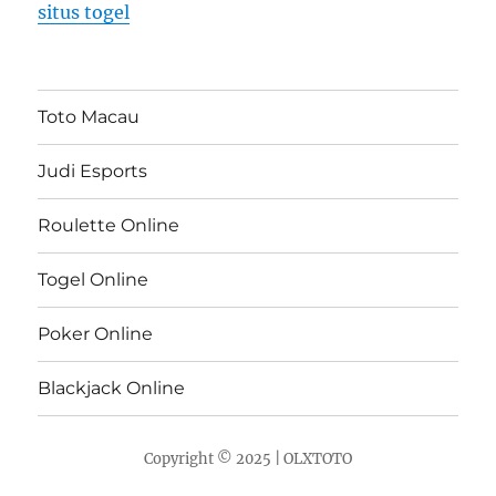
situs togel
Toto Macau
Judi Esports
Roulette Online
Togel Online
Poker Online
Blackjack Online
Copyright © 2025 |
OLXTOTO