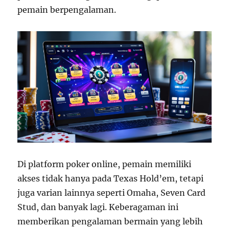
pemain berpengalaman.
Di platform poker online, pemain memiliki
akses tidak hanya pada Texas Hold’em, tetapi
juga varian lainnya seperti Omaha, Seven Card
Stud, dan banyak lagi. Keberagaman ini
memberikan pengalaman bermain yang lebih