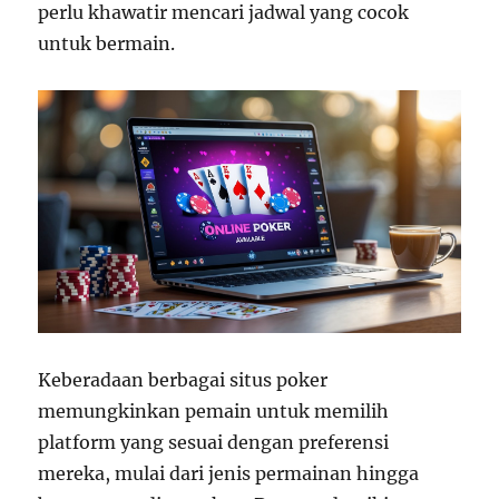
perlu khawatir mencari jadwal yang cocok
untuk bermain.
Keberadaan berbagai situs poker
memungkinkan pemain untuk memilih
platform yang sesuai dengan preferensi
mereka, mulai dari jenis permainan hingga