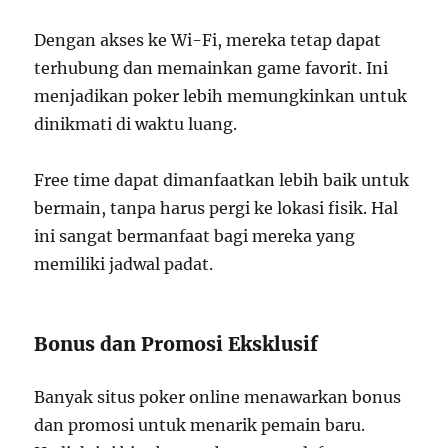
Dengan akses ke Wi-Fi, mereka tetap dapat
terhubung dan memainkan game favorit. Ini
menjadikan poker lebih memungkinkan untuk
dinikmati di waktu luang.
Free time dapat dimanfaatkan lebih baik untuk
bermain, tanpa harus pergi ke lokasi fisik. Hal
ini sangat bermanfaat bagi mereka yang
memiliki jadwal padat.
Bonus dan Promosi Eksklusif
Banyak situs poker online menawarkan bonus
dan promosi untuk menarik pemain baru.