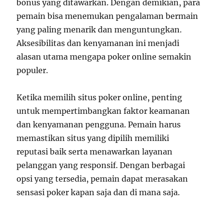
bonus yang ditawarkan. Dengan demikian, para
pemain bisa menemukan pengalaman bermain
yang paling menarik dan menguntungkan.
Aksesibilitas dan kenyamanan ini menjadi
alasan utama mengapa poker online semakin
populer.
Ketika memilih situs poker online, penting
untuk mempertimbangkan faktor keamanan
dan kenyamanan pengguna. Pemain harus
memastikan situs yang dipilih memiliki
reputasi baik serta menawarkan layanan
pelanggan yang responsif. Dengan berbagai
opsi yang tersedia, pemain dapat merasakan
sensasi poker kapan saja dan di mana saja.