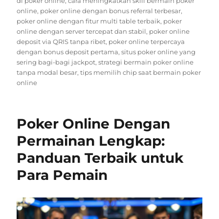
on
di poker online
,
cara meningkatkan skill bermain poker
online
,
poker online dengan bonus referral terbesar
,
poker online dengan fitur multi table terbaik
,
poker
online dengan server tercepat dan stabil
,
poker online
deposit via QRIS tanpa ribet
,
poker online terpercaya
dengan bonus deposit pertama
,
situs poker online yang
sering bagi-bagi jackpot
,
strategi bermain poker online
tanpa modal besar
,
tips memilih chip saat bermain poker
online
Poker Online Dengan
Permainan Lengkap:
Panduan Terbaik untuk
Para Pemain