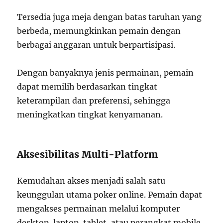
Tersedia juga meja dengan batas taruhan yang
berbeda, memungkinkan pemain dengan
berbagai anggaran untuk berpartisipasi.
Dengan banyaknya jenis permainan, pemain
dapat memilih berdasarkan tingkat
keterampilan dan preferensi, sehingga
meningkatkan tingkat kenyamanan.
Aksesibilitas Multi-Platform
Kemudahan akses menjadi salah satu
keunggulan utama poker online. Pemain dapat
mengakses permainan melalui komputer
desktop, laptop, tablet, atau perangkat mobile.