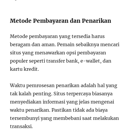
Metode Pembayaran dan Penarikan
Metode pembayaran yang tersedia harus
beragam dan aman. Pemain sebaiknya mencari
situs yang menawarkan opsi pembayaran
populer seperti transfer bank, e-wallet, dan
kartu kredit.
Waktu pemrosesan penarikan adalah hal yang
tak kalah penting. Situs terpercaya biasanya
menyediakan informasi yang jelas mengenai
waktu penarikan. Pastikan tidak ada biaya
tersembunyi yang membebani saat melakukan
transaksi.