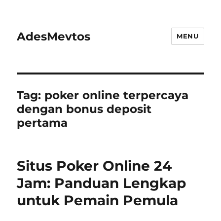
AdesMevtos
MENU
Tag:
poker online terpercaya
dengan bonus deposit
pertama
Situs Poker Online 24
Jam: Panduan Lengkap
untuk Pemain Pemula