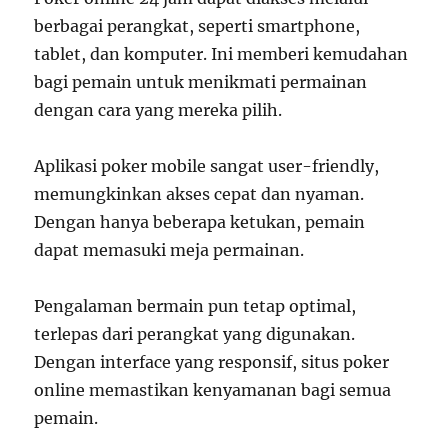
berbagai perangkat, seperti smartphone,
tablet, dan komputer. Ini memberi kemudahan
bagi pemain untuk menikmati permainan
dengan cara yang mereka pilih.
Aplikasi poker mobile sangat user-friendly,
memungkinkan akses cepat dan nyaman.
Dengan hanya beberapa ketukan, pemain
dapat memasuki meja permainan.
Pengalaman bermain pun tetap optimal,
terlepas dari perangkat yang digunakan.
Dengan interface yang responsif, situs poker
online memastikan kenyamanan bagi semua
pemain.