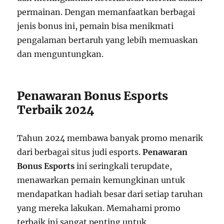
permainan. Dengan memanfaatkan berbagai
jenis bonus ini, pemain bisa menikmati
pengalaman bertaruh yang lebih memuaskan
dan menguntungkan.
Penawaran Bonus Esports
Terbaik 2024
Tahun 2024 membawa banyak promo menarik
dari berbagai situs judi esports.
Penawaran
Bonus Esports
ini seringkali terupdate,
menawarkan pemain kemungkinan untuk
mendapatkan hadiah besar dari setiap taruhan
yang mereka lakukan. Memahami promo
terbaik ini sangat penting untuk