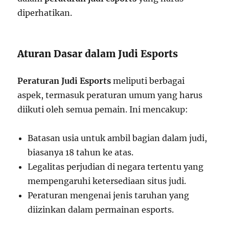
diperhatikan.
Aturan Dasar dalam Judi Esports
Peraturan Judi Esports
meliputi berbagai
aspek, termasuk peraturan umum yang harus
diikuti oleh semua pemain. Ini mencakup:
Batasan usia untuk ambil bagian dalam judi,
biasanya 18 tahun ke atas.
Legalitas perjudian di negara tertentu yang
mempengaruhi ketersediaan situs judi.
Peraturan mengenai jenis taruhan yang
diizinkan dalam permainan esports.