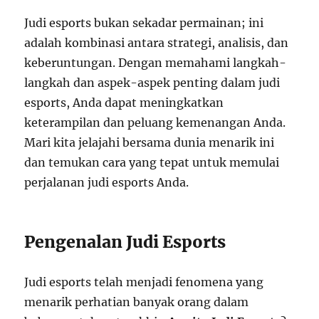
Judi esports bukan sekadar permainan; ini
adalah kombinasi antara strategi, analisis, dan
keberuntungan. Dengan memahami langkah-
langkah dan aspek-aspek penting dalam judi
esports, Anda dapat meningkatkan
keterampilan dan peluang kemenangan Anda.
Mari kita jelajahi bersama dunia menarik ini
dan temukan cara yang tepat untuk memulai
perjalanan judi esports Anda.
Pengenalan Judi Esports
Judi esports telah menjadi fenomena yang
menarik perhatian banyak orang dalam