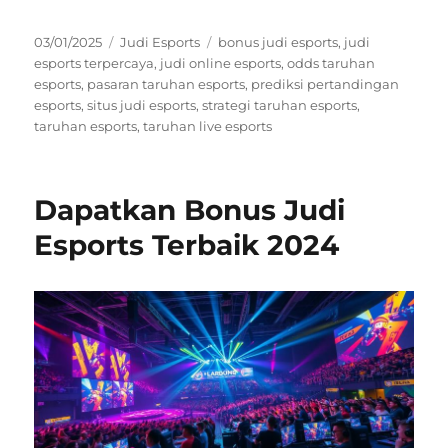
Posted
Categories
Tags
03/01/2025
Judi Esports
bonus judi esports
,
judi
on
esports terpercaya
,
judi online esports
,
odds taruhan
esports
,
pasaran taruhan esports
,
prediksi pertandingan
esports
,
situs judi esports
,
strategi taruhan esports
,
taruhan esports
,
taruhan live esports
Dapatkan Bonus Judi
Esports Terbaik 2024