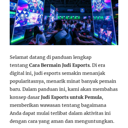
Selamat datang di panduan lengkap
tentang
Cara Bermain Judi Esports
. Di era
digital ini, judi esports semakin menanjak
popularitasnya, menarik minat banyak pemain
baru. Dalam panduan ini, kami akan membahas
konsep dasar
Judi Esports untuk Pemula
,
memberikan wawasan tentang bagaimana
Anda dapat mulai terlibat dalam aktivitas ini
dengan cara yang aman dan menguntungkan.