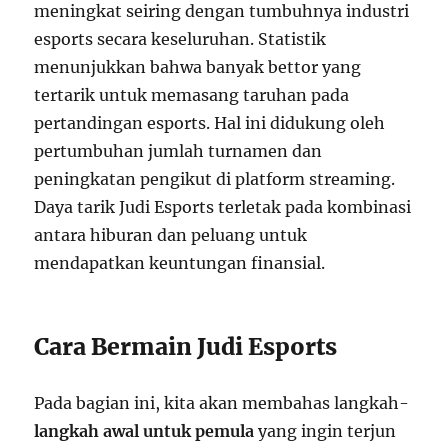
meningkat seiring dengan tumbuhnya industri
esports secara keseluruhan. Statistik
menunjukkan bahwa banyak bettor yang
tertarik untuk memasang taruhan pada
pertandingan esports. Hal ini didukung oleh
pertumbuhan jumlah turnamen dan
peningkatan pengikut di platform streaming.
Daya tarik Judi Esports terletak pada kombinasi
antara hiburan dan peluang untuk
mendapatkan keuntungan finansial.
Cara Bermain Judi Esports
Pada bagian ini, kita akan membahas langkah-
langkah awal untuk pemula
yang ingin terjun