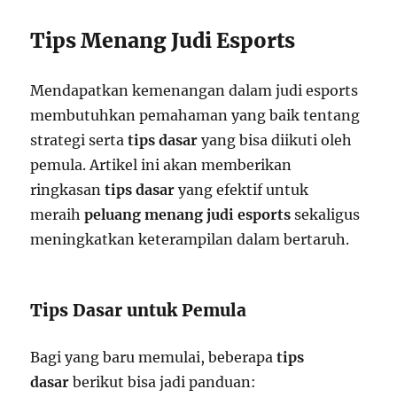
Tips Menang Judi Esports
Mendapatkan kemenangan dalam judi esports
membutuhkan pemahaman yang baik tentang
strategi serta
tips dasar
yang bisa diikuti oleh
pemula. Artikel ini akan memberikan
ringkasan
tips dasar
yang efektif untuk
meraih
peluang menang judi esports
sekaligus
meningkatkan keterampilan dalam bertaruh.
Tips Dasar untuk Pemula
Bagi yang baru memulai, beberapa
tips
dasar
berikut bisa jadi panduan: