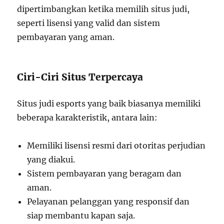
dipertimbangkan ketika memilih situs judi,
seperti lisensi yang valid dan sistem
pembayaran yang aman.
Ciri-Ciri Situs Terpercaya
Situs judi esports yang baik biasanya memiliki
beberapa karakteristik, antara lain:
Memiliki lisensi resmi dari otoritas perjudian
yang diakui.
Sistem pembayaran yang beragam dan
aman.
Pelayanan pelanggan yang responsif dan
siap membantu kapan saja.