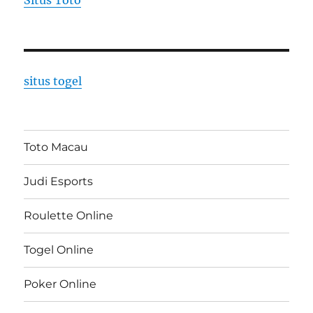
situs togel
Toto Macau
Judi Esports
Roulette Online
Togel Online
Poker Online