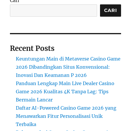
Cari
CARI
Recent Posts
Keuntungan Main di Metaverse Casino Game
2026 Dibandingkan Situs Konvensional:
Inovasi Dan Keamanan P 2026
Panduan Lengkap Main Live Dealer Casino
Game 2026 Kualitas 4K Tanpa Lag: Tips
Bermain Lancar
Daftar AI-Powered Casino Game 2026 yang
Menawarkan Fitur Personalisasi Unik
Terbaika