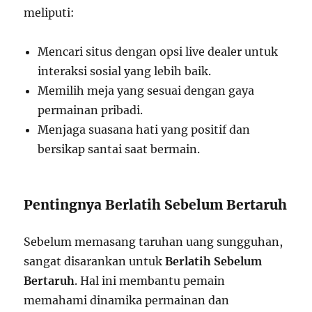
meliputi:
Mencari situs dengan opsi live dealer untuk
interaksi sosial yang lebih baik.
Memilih meja yang sesuai dengan gaya
permainan pribadi.
Menjaga suasana hati yang positif dan
bersikap santai saat bermain.
Pentingnya Berlatih Sebelum Bertaruh
Sebelum memasang taruhan uang sungguhan,
sangat disarankan untuk
Berlatih Sebelum
Bertaruh
. Hal ini membantu pemain
memahami dinamika permainan dan