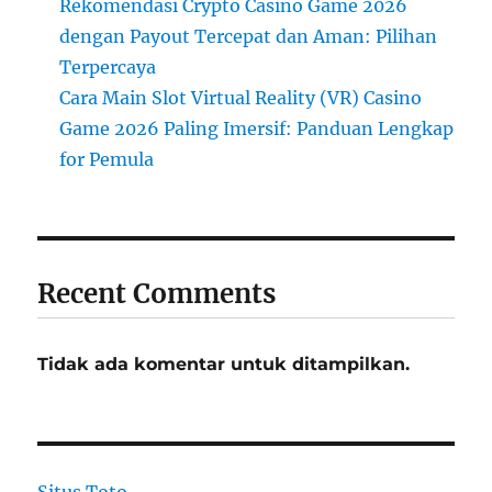
Rekomendasi Crypto Casino Game 2026
dengan Payout Tercepat dan Aman: Pilihan
Terpercaya
Cara Main Slot Virtual Reality (VR) Casino
Game 2026 Paling Imersif: Panduan Lengkap
for Pemula
Recent Comments
Tidak ada komentar untuk ditampilkan.
Situs Toto