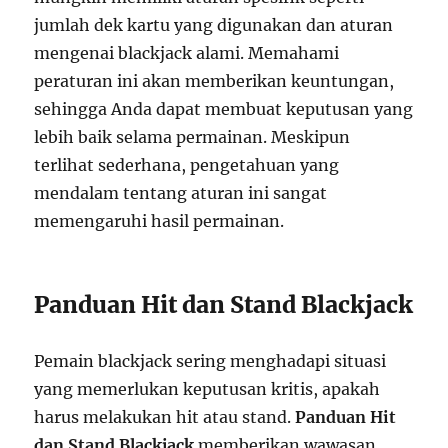
jumlah dek kartu yang digunakan dan aturan
mengenai blackjack alami. Memahami
peraturan ini akan memberikan keuntungan,
sehingga Anda dapat membuat keputusan yang
lebih baik selama permainan. Meskipun
terlihat sederhana, pengetahuan yang
mendalam tentang aturan ini sangat
memengaruhi hasil permainan.
Panduan Hit dan Stand Blackjack
Pemain blackjack sering menghadapi situasi
yang memerlukan keputusan kritis, apakah
harus melakukan hit atau stand.
Panduan Hit
dan Stand Blackjack
memberikan wawasan