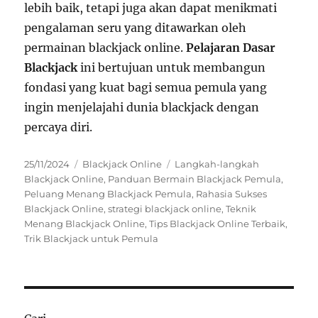
lebih baik, tetapi juga akan dapat menikmati
pengalaman seru yang ditawarkan oleh
permainan blackjack online.
Pelajaran Dasar
Blackjack
ini bertujuan untuk membangun
fondasi yang kuat bagi semua pemula yang
ingin menjelajahi dunia blackjack dengan
percaya diri.
Posted
Categories
Tags
25/11/2024
Blackjack Online
Langkah-langkah
on
Blackjack Online
,
Panduan Bermain Blackjack Pemula
,
Peluang Menang Blackjack Pemula
,
Rahasia Sukses
Blackjack Online
,
strategi blackjack online
,
Teknik
Menang Blackjack Online
,
Tips Blackjack Online Terbaik
,
Trik Blackjack untuk Pemula