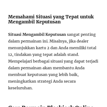
Memahami Situasi yang Tepat untuk
Mengambil Keputusan
Situasi Mengambil Keputusan
sangat penting
dalam permainan ini. Misalnya, jika dealer
menunjukkan kartu 2 dan Anda memiliki total
12, tindakan yang tepat adalah stand.
Mempelajari berbagai situasi yang dapat terjadi
dalam permainan akan membantu Anda
membuat keputusan yang lebih baik,
meningkatkan strategi Anda secara
keseluruhan.