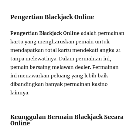
Pengertian Blackjack Online
Pengertian Blackjack Online
adalah permainan
kartu yang mengharuskan pemain untuk
mendapatkan total kartu mendekati angka 21
tanpa melewatinya. Dalam permainan ini,
pemain bersaing melawan dealer. Permainan
ini menawarkan peluang yang lebih baik
dibandingkan banyak permainan kasino
lainnya.
Keunggulan Bermain Blackjack Secara
Online