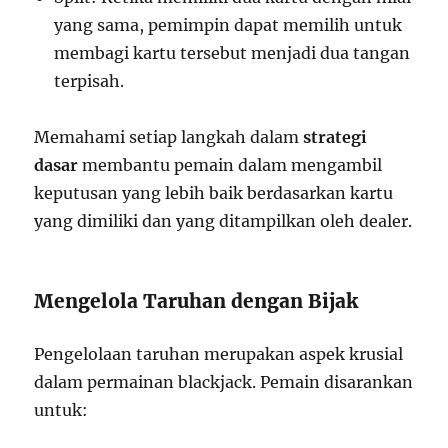
yang sama, pemimpin dapat memilih untuk
membagi kartu tersebut menjadi dua tangan
terpisah.
Memahami setiap langkah dalam
strategi
dasar
membantu pemain dalam mengambil
keputusan yang lebih baik berdasarkan kartu
yang dimiliki dan yang ditampilkan oleh dealer.
Mengelola Taruhan dengan Bijak
Pengelolaan taruhan merupakan aspek krusial
dalam permainan blackjack. Pemain disarankan
untuk: