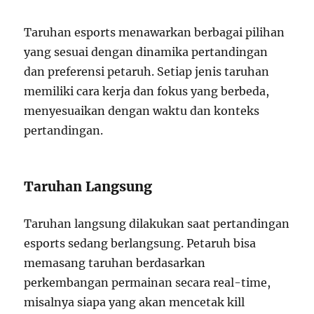
Taruhan esports menawarkan berbagai pilihan
yang sesuai dengan dinamika pertandingan
dan preferensi petaruh. Setiap jenis taruhan
memiliki cara kerja dan fokus yang berbeda,
menyesuaikan dengan waktu dan konteks
pertandingan.
Taruhan Langsung
Taruhan langsung dilakukan saat pertandingan
esports sedang berlangsung. Petaruh bisa
memasang taruhan berdasarkan
perkembangan permainan secara real-time,
misalnya siapa yang akan mencetak kill