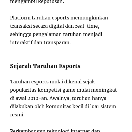
mengambil keputusan.
Platform taruhan esports memungkinkan
transaksi secara digital dan real-time,
sehingga pengalaman taruhan menjadi
interaktif dan transparan.
Sejarah Taruhan Esports
Taruhan esports mulai dikenal sejak
popularitas kompetisi game mulai meningkat
di awal 2010-an. Awalnya, taruhan hanya
dilakukan oleh komunitas kecil di luar sistem
resmi.
Perkembangan teknologi internet dan