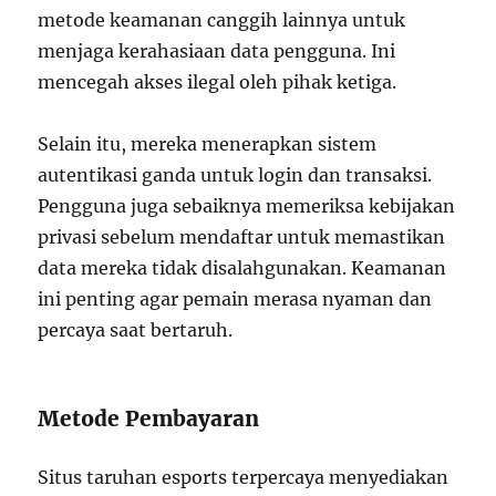
metode keamanan canggih lainnya untuk
menjaga kerahasiaan data pengguna. Ini
mencegah akses ilegal oleh pihak ketiga.
Selain itu, mereka menerapkan sistem
autentikasi ganda untuk login dan transaksi.
Pengguna juga sebaiknya memeriksa kebijakan
privasi sebelum mendaftar untuk memastikan
data mereka tidak disalahgunakan. Keamanan
ini penting agar pemain merasa nyaman dan
percaya saat bertaruh.
Metode Pembayaran
Situs taruhan esports terpercaya menyediakan