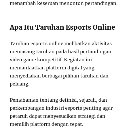
menambah keseruan menonton pertandingan.
Apa Itu Taruhan Esports Online
Taruhan esports online melibatkan aktivitas
memasang taruhan pada hasil pertandingan
video game kompetitif. Kegiatan ini
memanfaatkan platform digital yang
menyediakan berbagai pilihan taruhan dan
peluang.
Pemahaman tentang definisi, sejarah, dan
perkembangan industri esports penting agar
petaruh dapat menyesuaikan strategi dan
memilih platform dengan tepat.