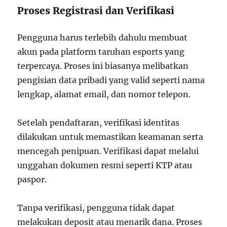
Proses Registrasi dan Verifikasi
Pengguna harus terlebih dahulu membuat
akun pada platform taruhan esports yang
terpercaya. Proses ini biasanya melibatkan
pengisian data pribadi yang valid seperti nama
lengkap, alamat email, dan nomor telepon.
Setelah pendaftaran, verifikasi identitas
dilakukan untuk memastikan keamanan serta
mencegah penipuan. Verifikasi dapat melalui
unggahan dokumen resmi seperti KTP atau
paspor.
Tanpa verifikasi, pengguna tidak dapat
melakukan deposit atau menarik dana. Proses