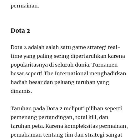
permainan.
Dota 2
Dota 2 adalah salah satu game strategi real-
time yang paling sering dipertaruhkan karena
popularitasnya di seluruh dunia. Turnamen
besar seperti The International menghadirkan
hadiah besar dan peluang taruhan yang
dinamis.
Taruhan pada Dota 2 meliputi pilihan seperti
pemenang pertandingan, total kill, dan
taruhan peta. Karena kompleksitas permainan,
pemahaman tentang tim dan strategi sangat