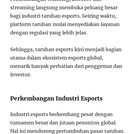
streaming langsung membuka peluang besar
bagi industri taruhan esports. Seiring waktu,
platform taruhan mulai menyediakan layanan
dengan regulasi yang lebih jelas.
Sehingga, taruhan esports kini menjadi bagian
utama dalam ekosistem esports global,
menarik banyak perhatian dari penggemar dan
investor.
Perkembangan Industri Esports
Industri esports berkembang pesat dengan
turnamen besar dan jutaan penonton global.
Hal ini mendorong pertumbuhan pasar taruhan