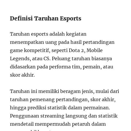
Definisi Taruhan Esports
Taruhan esports adalah kegiatan
menempatkan uang pada hasil pertandingan
game kompetitif, seperti Dota 2, Mobile
Legends, atau CS. Peluang taruhan biasanya
didasarkan pada performa tim, pemain, atau
skor akhir.
Taruhan ini memiliki beragam jenis, mulai dari
taruhan pemenang pertandingan, skor akhir,
hingga prediksi statistik dalam permainan.
Penggunaan streaming langsung dan statistik
mendetail mempermudah petaruh dalam