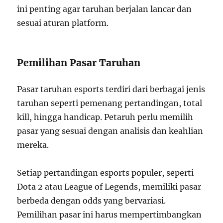
ini penting agar taruhan berjalan lancar dan
sesuai aturan platform.
Pemilihan Pasar Taruhan
Pasar taruhan esports terdiri dari berbagai jenis
taruhan seperti pemenang pertandingan, total
kill, hingga handicap. Petaruh perlu memilih
pasar yang sesuai dengan analisis dan keahlian
mereka.
Setiap pertandingan esports populer, seperti
Dota 2 atau League of Legends, memiliki pasar
berbeda dengan odds yang bervariasi.
Pemilihan pasar ini harus mempertimbangkan