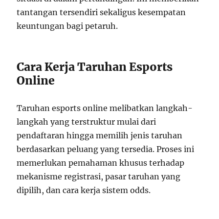
tantangan tersendiri sekaligus kesempatan
keuntungan bagi petaruh.
Cara Kerja Taruhan Esports
Online
Taruhan esports online melibatkan langkah-
langkah yang terstruktur mulai dari
pendaftaran hingga memilih jenis taruhan
berdasarkan peluang yang tersedia. Proses ini
memerlukan pemahaman khusus terhadap
mekanisme registrasi, pasar taruhan yang
dipilih, dan cara kerja sistem odds.