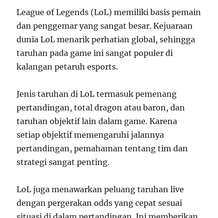
League of Legends (LoL) memiliki basis pemain
dan penggemar yang sangat besar. Kejuaraan
dunia LoL menarik perhatian global, sehingga
taruhan pada game ini sangat populer di
kalangan petaruh esports.
Jenis taruhan di LoL termasuk pemenang
pertandingan, total dragon atau baron, dan
taruhan objektif lain dalam game. Karena
setiap objektif memengaruhi jalannya
pertandingan, pemahaman tentang tim dan
strategi sangat penting.
LoL juga menawarkan peluang taruhan live
dengan pergerakan odds yang cepat sesuai
situasi di dalam pertandingan. Ini memberikan