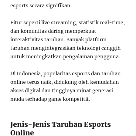
esports secara signifikan.
Fitur seperti live streaming, statistik real-time,
dan komunitas daring memperkuat
interaktivitas taruhan. Banyak platform
taruhan mengintegrasikan teknologi canggih
untuk meningkatkan pengalaman pengguna.
Di Indonesia, popularitas esports dan taruhan
online terus naik, didukung oleh kemudahan
akses digital dan tingginya minat generasi
muda terhadap game kompetitif.
Jenis-Jenis Taruhan Esports
Online