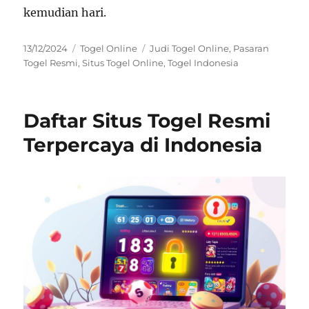
kemudian hari.
Posted
Categories
Tags
13/12/2024
Togel Online
Judi Togel Online
,
Pasaran
on
Togel Resmi
,
Situs Togel Online
,
Togel Indonesia
Daftar Situs Togel Resmi
Terpercaya di Indonesia