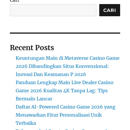
Cari
CARI
Recent Posts
Keuntungan Main di Metaverse Casino Game
2026 Dibandingkan Situs Konvensional:
Inovasi Dan Keamanan P 2026
Panduan Lengkap Main Live Dealer Casino
Game 2026 Kualitas 4K Tanpa Lag: Tips
Bermain Lancar
Daftar AI-Powered Casino Game 2026 yang
Menawarkan Fitur Personalisasi Unik
Terbaika