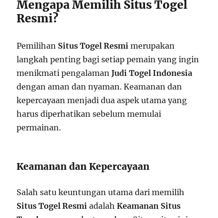
Mengapa Memilih Situs Togel
Resmi?
Pemilihan
Situs Togel Resmi
merupakan
langkah penting bagi setiap pemain yang ingin
menikmati pengalaman
Judi Togel Indonesia
dengan aman dan nyaman. Keamanan dan
kepercayaan menjadi dua aspek utama yang
harus diperhatikan sebelum memulai
permainan.
Keamanan dan Kepercayaan
Salah satu keuntungan utama dari memilih
Situs Togel Resmi
adalah
Keamanan Situs