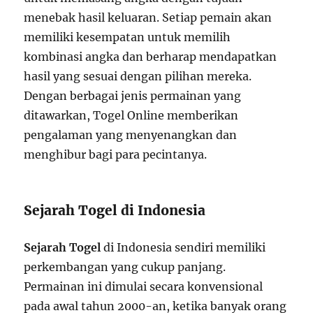
menebak hasil keluaran. Setiap pemain akan
memiliki kesempatan untuk memilih
kombinasi angka dan berharap mendapatkan
hasil yang sesuai dengan pilihan mereka.
Dengan berbagai jenis permainan yang
ditawarkan, Togel Online memberikan
pengalaman yang menyenangkan dan
menghibur bagi para pecintanya.
Sejarah Togel di Indonesia
Sejarah Togel
di Indonesia sendiri memiliki
perkembangan yang cukup panjang.
Permainan ini dimulai secara konvensional
pada awal tahun 2000-an, ketika banyak orang