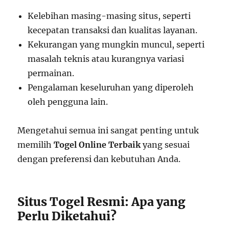
Kelebihan masing-masing situs, seperti
kecepatan transaksi dan kualitas layanan.
Kekurangan yang mungkin muncul, seperti
masalah teknis atau kurangnya variasi
permainan.
Pengalaman keseluruhan yang diperoleh
oleh pengguna lain.
Mengetahui semua ini sangat penting untuk
memilih
Togel Online Terbaik
yang sesuai
dengan preferensi dan kebutuhan Anda.
Situs Togel Resmi: Apa yang
Perlu Diketahui?