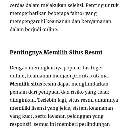
cerdas dalam melakukan seleksi. Penting untuk
memperhatikan beberapa faktor yang
mempengaruhi keamanan dan kenyamanan
dalam berjudi online.
Pentingnya Memilih Situs Resmi
Dengan meningkatnya popularitas togel
online, keamanan menjadi prioritas utama.
Memilih situs
resmi dapat menghindarkan
pemain dari penipuan dan risiko yang tidak
diinginkan. Terlebih lagi, situs resmi umumnya
memiliki lisensi yang jelas, sistem keamanan
yang kuat, serta layanan pelanggan yang
responsif, semua ini memberi perlindungan