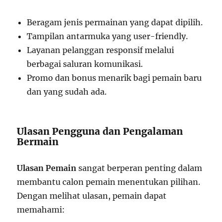
Beragam jenis permainan yang dapat dipilih.
Tampilan antarmuka yang user-friendly.
Layanan pelanggan responsif melalui
berbagai saluran komunikasi.
Promo dan bonus menarik bagi pemain baru
dan yang sudah ada.
Ulasan Pengguna dan Pengalaman
Bermain
Ulasan Pemain
sangat berperan penting dalam
membantu calon pemain menentukan pilihan.
Dengan melihat ulasan, pemain dapat
memahami: