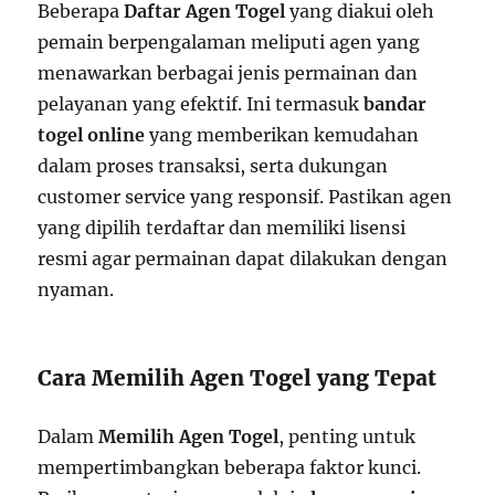
Beberapa
Daftar Agen Togel
yang diakui oleh
pemain berpengalaman meliputi agen yang
menawarkan berbagai jenis permainan dan
pelayanan yang efektif. Ini termasuk
bandar
togel online
yang memberikan kemudahan
dalam proses transaksi, serta dukungan
customer service yang responsif. Pastikan agen
yang dipilih terdaftar dan memiliki lisensi
resmi agar permainan dapat dilakukan dengan
nyaman.
Cara Memilih Agen Togel yang Tepat
Dalam
Memilih Agen Togel
, penting untuk
mempertimbangkan beberapa faktor kunci.