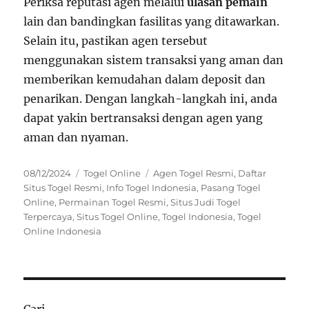
Periksa reputasi agen melalui
ulasan pemain
lain dan bandingkan fasilitas yang ditawarkan.
Selain itu, pastikan agen tersebut
menggunakan sistem transaksi yang aman dan
memberikan kemudahan dalam deposit dan
penarikan. Dengan langkah-langkah ini, anda
dapat yakin bertransaksi dengan agen yang
aman dan nyaman.
Posted
Categories
Tags
08/12/2024
Togel Online
Agen Togel Resmi
,
Daftar
on
Situs Togel Resmi
,
Info Togel Indonesia
,
Pasang Togel
Online
,
Permainan Togel Resmi
,
Situs Judi Togel
Terpercaya
,
Situs Togel Online
,
Togel Indonesia
,
Togel
Online Indonesia