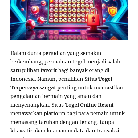
Dalam dunia perjudian yang semakin
berkembang, permainan togel menjadi salah
satu pilihan favorit bagi banyak orang di
Indonesia. Namun, pemilihan
Situs Togel
Terpercaya
sangat penting untuk memastikan
pengalaman bermain yang aman dan
menyenangkan. Situs
Togel Online Resmi
menawarkan platform bagi para pemain untuk
memasang taruhan dengan tenang, tanpa
khawatir akan keamanan data dan transaksi