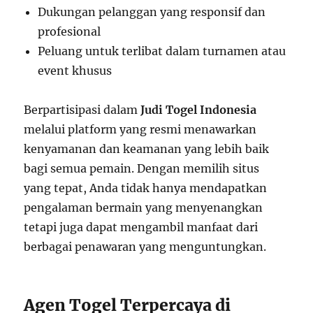
Dukungan pelanggan yang responsif dan
profesional
Peluang untuk terlibat dalam turnamen atau
event khusus
Berpartisipasi dalam
Judi Togel Indonesia
melalui platform yang resmi menawarkan
kenyamanan dan keamanan yang lebih baik
bagi semua pemain. Dengan memilih situs
yang tepat, Anda tidak hanya mendapatkan
pengalaman bermain yang menyenangkan
tetapi juga dapat mengambil manfaat dari
berbagai penawaran yang menguntungkan.
Agen Togel Terpercaya di