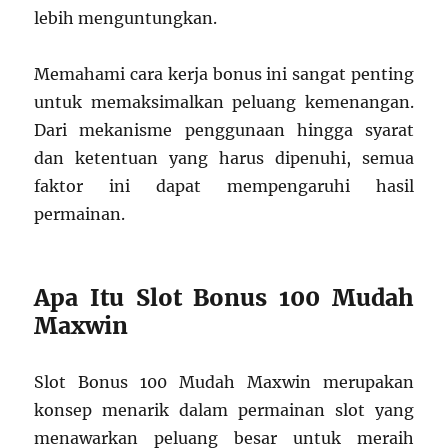
lebih menguntungkan.
Memahami cara kerja bonus ini sangat penting
untuk memaksimalkan peluang kemenangan.
Dari mekanisme penggunaan hingga syarat
dan ketentuan yang harus dipenuhi, semua
faktor ini dapat mempengaruhi hasil
permainan.
Apa Itu Slot Bonus 100 Mudah
Maxwin
Slot Bonus 100 Mudah Maxwin merupakan
konsep menarik dalam permainan slot yang
menawarkan peluang besar untuk meraih