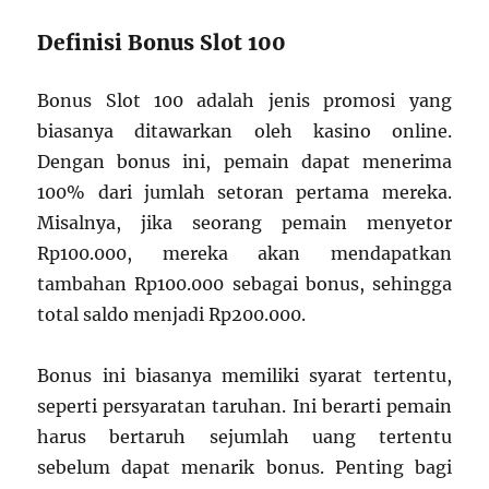
Definisi Bonus Slot 100
Bonus Slot 100 adalah jenis promosi yang
biasanya ditawarkan oleh kasino online.
Dengan bonus ini, pemain dapat menerima
100% dari jumlah setoran pertama mereka.
Misalnya, jika seorang pemain menyetor
Rp100.000, mereka akan mendapatkan
tambahan Rp100.000 sebagai bonus, sehingga
total saldo menjadi Rp200.000.
Bonus ini biasanya memiliki syarat tertentu,
seperti persyaratan taruhan. Ini berarti pemain
harus bertaruh sejumlah uang tertentu
sebelum dapat menarik bonus. Penting bagi