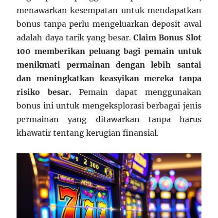
menawarkan kesempatan untuk mendapatkan
bonus tanpa perlu mengeluarkan deposit awal
adalah daya tarik yang besar.
Claim Bonus Slot
100 memberikan peluang bagi pemain untuk
menikmati permainan dengan lebih santai
dan meningkatkan keasyikan mereka tanpa
risiko besar.
Pemain dapat menggunakan
bonus ini untuk mengeksplorasi berbagai jenis
permainan yang ditawarkan tanpa harus
khawatir tentang kerugian finansial.