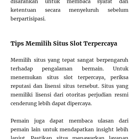
disarankan untuk membaca syarat dan
ketentuan secara menyeluruh sebelum
berpartisipasi.
Tips Memilih Situs Slot Terpercaya
Memilih situs yang tepat sangat berpengaruh
terhadap pengalaman bermain. Untuk
menemukan situs slot terpercaya, periksa
reputasi dan lisensi situs tersebut. Situs yang
memiliki lisensi dari otoritas perjudian resmi
cenderung lebih dapat dipercaya.
Pemain juga dapat membaca ulasan dari
pemain lain untuk mendapatkan insight lebih
lanjut. Pastikan situs menawarkan layanan