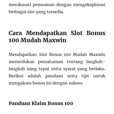
menikmati permainan dengan mengeksplorasi
berbagai slot yang tersedia.
Cara Mendapatkan Slot Bonus
100 Mudah Maxwin
Mendapatkan Slot Bonus 100 Mudah Maxwin
memerlukan pemahaman tentang langkah-
langkah yang tepat serta syarat yang berlaku.
Berikut adalah panduan serta tips untuk
mengakses bonus ini dengan sukses.
Panduan Klaim Bonus 100