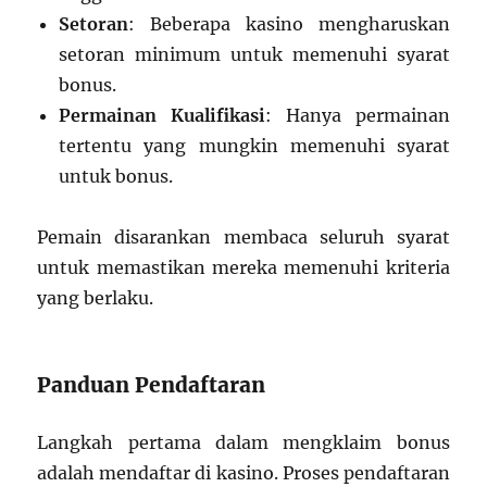
Setoran
: Beberapa kasino mengharuskan
setoran minimum untuk memenuhi syarat
bonus.
Permainan Kualifikasi
: Hanya permainan
tertentu yang mungkin memenuhi syarat
untuk bonus.
Pemain disarankan membaca seluruh syarat
untuk memastikan mereka memenuhi kriteria
yang berlaku.
Panduan Pendaftaran
Langkah pertama dalam mengklaim bonus
adalah mendaftar di kasino. Proses pendaftaran