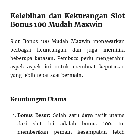
Kelebihan dan Kekurangan Slot
Bonus 100 Mudah Maxwin
Slot Bonus 100 Mudah Maxwin menawarkan
berbagai keuntungan dan juga memiliki
beberapa batasan. Pembaca perlu mengetahui
aspek-aspek ini untuk membuat keputusan
yang lebih tepat saat bermain.
Keuntungan Utama
Bonus Besar
: Salah satu daya tarik utama
dari slot ini adalah bonus 100. Ini
memberikan pemain kesempatan lebih