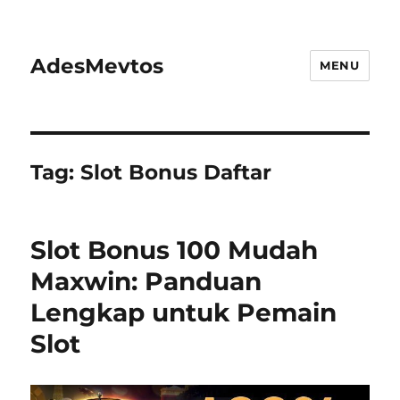
AdesMevtos
MENU
Tag:
Slot Bonus Daftar
Slot Bonus 100 Mudah
Maxwin: Panduan
Lengkap untuk Pemain
Slot