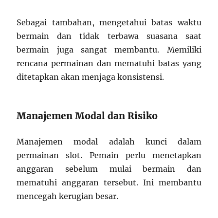
Sebagai tambahan, mengetahui batas waktu
bermain dan tidak terbawa suasana saat
bermain juga sangat membantu. Memiliki
rencana permainan dan mematuhi batas yang
ditetapkan akan menjaga konsistensi.
Manajemen Modal dan Risiko
Manajemen modal adalah kunci dalam
permainan slot. Pemain perlu menetapkan
anggaran sebelum mulai bermain dan
mematuhi anggaran tersebut. Ini membantu
mencegah kerugian besar.