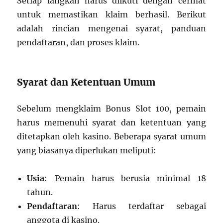
Setiap langkah harus diikuti dengan cermat
untuk memastikan klaim berhasil. Berikut
adalah rincian mengenai syarat, panduan
pendaftaran, dan proses klaim.
Syarat dan Ketentuan Umum
Sebelum mengklaim Bonus Slot 100, pemain
harus memenuhi syarat dan ketentuan yang
ditetapkan oleh kasino. Beberapa syarat umum
yang biasanya diperlukan meliputi:
Usia
: Pemain harus berusia minimal 18
tahun.
Pendaftaran
: Harus terdaftar sebagai
anggota di kasino.