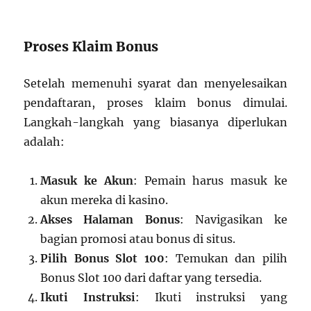
Proses Klaim Bonus
Setelah memenuhi syarat dan menyelesaikan
pendaftaran, proses klaim bonus dimulai.
Langkah-langkah yang biasanya diperlukan
adalah:
Masuk ke Akun
: Pemain harus masuk ke
akun mereka di kasino.
Akses Halaman Bonus
: Navigasikan ke
bagian promosi atau bonus di situs.
Pilih Bonus Slot 100
: Temukan dan pilih
Bonus Slot 100 dari daftar yang tersedia.
Ikuti Instruksi
: Ikuti instruksi yang