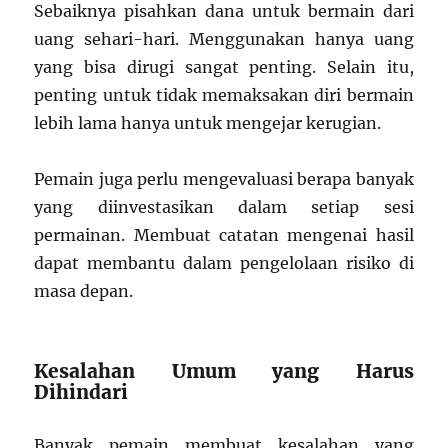
Sebaiknya pisahkan dana untuk bermain dari
uang sehari-hari. Menggunakan hanya uang
yang bisa dirugi sangat penting. Selain itu,
penting untuk tidak memaksakan diri bermain
lebih lama hanya untuk mengejar kerugian.
Pemain juga perlu mengevaluasi berapa banyak
yang diinvestasikan dalam setiap sesi
permainan. Membuat catatan mengenai hasil
dapat membantu dalam pengelolaan risiko di
masa depan.
Kesalahan Umum yang Harus
Dihindari
Banyak pemain membuat kesalahan yang