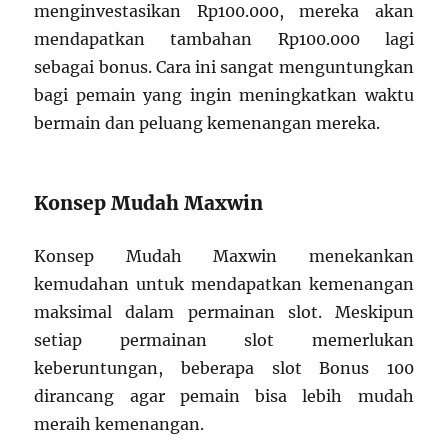
menginvestasikan Rp100.000, mereka akan
mendapatkan tambahan Rp100.000 lagi
sebagai bonus. Cara ini sangat menguntungkan
bagi pemain yang ingin meningkatkan waktu
bermain dan peluang kemenangan mereka.
Konsep Mudah Maxwin
Konsep Mudah Maxwin menekankan
kemudahan untuk mendapatkan kemenangan
maksimal dalam permainan slot. Meskipun
setiap permainan slot memerlukan
keberuntungan, beberapa slot Bonus 100
dirancang agar pemain bisa lebih mudah
meraih kemenangan.