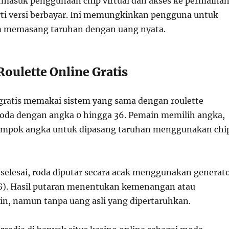
ermasuk penggunaan chip virtual dan akses ke permaina
ti versi berbayar. Ini memungkinkan pengguna untuk
um memasang taruhan dengan uang nyata.
Roulette Online Gratis
 gratis memakai sistem yang sama dengan roulette
 roda dengan angka 0 hingga 36. Pemain memilih angka,
lompok angka untuk dipasang taruhan menggunakan chi
 selesai, roda diputar secara acak menggunakan generat
G). Hasil putaran menentukan kemenangan atau
n, namun tanpa uang asli yang dipertaruhkan.