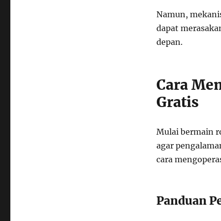
Namun, mekanis
dapat merasakan 
depan.
Cara Mem
Gratis
Mulai bermain r
agar pengalaman
cara mengoperas
Panduan Pe