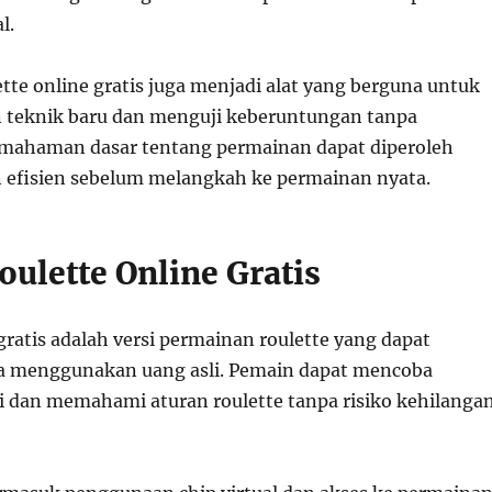
l.
ette online gratis juga menjadi alat yang berguna untuk
teknik baru dan menguji keberuntungan tanpa
emahaman dasar tentang permainan dapat diperoleh
 efisien sebelum melangkah ke permainan nyata.
oulette Online Gratis
gratis adalah versi permainan roulette yang dapat
a menggunakan uang asli. Pemain dapat mencoba
gi dan memahami aturan roulette tanpa risiko kehilanga