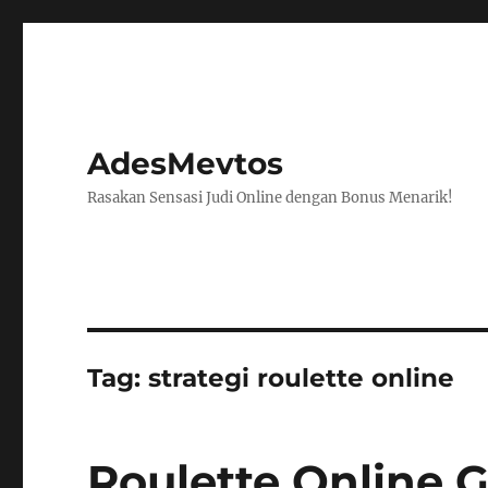
AdesMevtos
Rasakan Sensasi Judi Online dengan Bonus Menarik!
Tag:
strategi roulette online
Roulette Online G