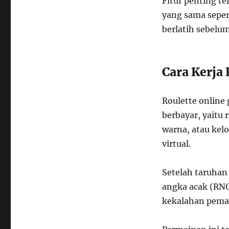
Fitur penting t
yang sama seper
berlatih sebel
Cara Kerja 
Roulette online
berbayar, yaitu
warna, atau ke
virtual.
Setelah taruhan
angka acak (RN
kekalahan pemai