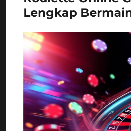
Lengkap Bermain