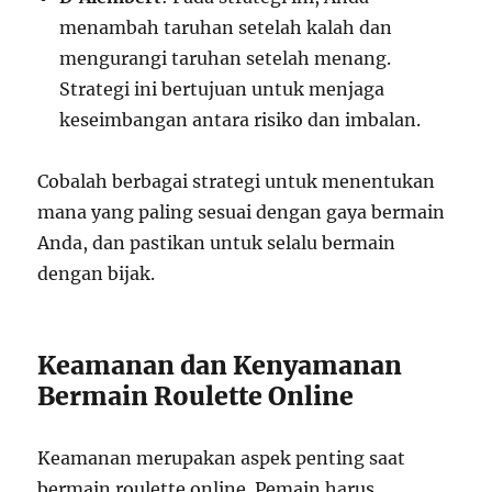
menambah taruhan setelah kalah dan
mengurangi taruhan setelah menang.
Strategi ini bertujuan untuk menjaga
keseimbangan antara risiko dan imbalan.
Cobalah berbagai strategi untuk menentukan
mana yang paling sesuai dengan gaya bermain
Anda, dan pastikan untuk selalu bermain
dengan bijak.
Keamanan dan Kenyamanan
Bermain Roulette Online
Keamanan merupakan aspek penting saat
bermain roulette online. Pemain harus