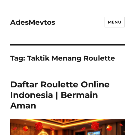
AdesMevtos
MENU
Tag:
Taktik Menang Roulette
Daftar Roulette Online
Indonesia | Bermain
Aman