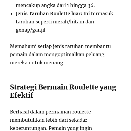
mencakup angka dari 1 hingga 36.
Jenis Taruhan Roulette luar:
Ini termasuk
taruhan seperti merah/hitam dan
genap/ganjil.
Memahami setiap jenis taruhan membantu
pemain dalam mengoptimalkan peluang
mereka untuk menang.
Strategi Bermain Roulette yang
Efektif
Berhasil dalam permainan roulette
membutuhkan lebih dari sekadar
keberuntungan. Pemain yang ingin