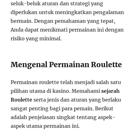
seluk-beluk aturan dan strategi yang
diperlukan untuk meningkatkan pengalaman
bermain. Dengan pemahaman yang tepat,
Anda dapat menikmati permainan ini dengan
risiko yang minimal.
Mengenal Permainan Roulette
Permainan roulette telah menjadi salah satu
pilihan utama di kasino. Memahami
sejarah
Roulette
serta jenis dan aturan yang berlaku
sangat penting bagi para pemain. Berikut
adalah penjelasan singkat tentang aspek-
aspek utama permainan ini.