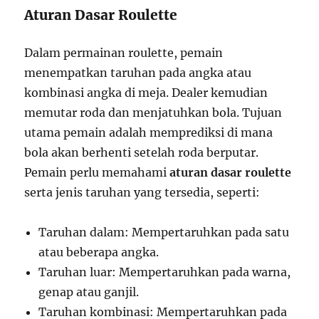
Aturan Dasar Roulette
Dalam permainan roulette, pemain
menempatkan taruhan pada angka atau
kombinasi angka di meja. Dealer kemudian
memutar roda dan menjatuhkan bola. Tujuan
utama pemain adalah memprediksi di mana
bola akan berhenti setelah roda berputar.
Pemain perlu memahami
aturan dasar roulette
serta jenis taruhan yang tersedia, seperti:
Taruhan dalam: Mempertaruhkan pada satu
atau beberapa angka.
Taruhan luar: Mempertaruhkan pada warna,
genap atau ganjil.
Taruhan kombinasi: Mempertaruhkan pada