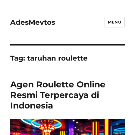
AdesMevtos
MENU
Tag:
taruhan roulette
Agen Roulette Online
Resmi Terpercaya di
Indonesia