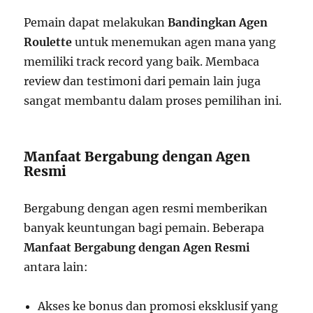
Pemain dapat melakukan
Bandingkan Agen
Roulette
untuk menemukan agen mana yang
memiliki track record yang baik. Membaca
review dan testimoni dari pemain lain juga
sangat membantu dalam proses pemilihan ini.
Manfaat Bergabung dengan Agen
Resmi
Bergabung dengan agen resmi memberikan
banyak keuntungan bagi pemain. Beberapa
Manfaat Bergabung dengan Agen Resmi
antara lain:
Akses ke bonus dan promosi eksklusif yang