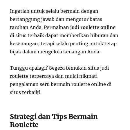
Ingatlah untuk selalu bermain dengan
bertanggung jawab dan mengatur batas
taruhan Anda. Permainan
judi roulette online
di situs terbaik dapat memberikan hiburan dan
kesenangan, tetapi selalu penting untuk tetap
bijak dalam mengelola keuangan Anda.
Tunggu apalagi? Segera temukan situs judi
roulette terpercaya dan mulai nikmati
pengalaman seru bermain roulette online di
situs terbaik!
Strategi dan Tips Bermain
Roulette