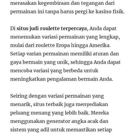
merasakan kegembiraan dan tegangan dari
permainan ini tanpa harus pergi ke kasino fisik.
Di
situs judi roulette terpercaya
, Anda dapat
menemukan variasi permainan yang lengkap,
mulai dari roulette Eropa hingga Amerika.
Setiap varian permainan memiliki aturan dan
gaya bermain yang unik, sehingga Anda dapat
mencoba variasi yang berbeda untuk
meningkatkan pengalaman bermain Anda.
Seiring dengan variasi permainan yang
menarik, situs terbaik juga menyediakan
peluang menang yang lebih baik. Mereka
menggunakan generator angka acak dan
sistem yang adil untuk memastikan setiap