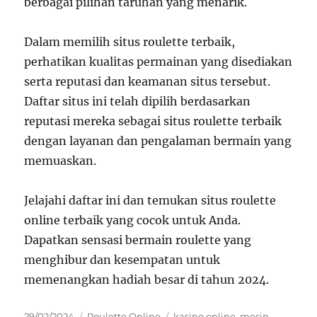
berbagai pilihan taruhan yang menarik.
Dalam memilih situs roulette terbaik,
perhatikan kualitas permainan yang disediakan
serta reputasi dan keamanan situs tersebut.
Daftar situs ini telah dipilih berdasarkan
reputasi mereka sebagai situs roulette terbaik
dengan layanan dan pengalaman bermain yang
memuaskan.
Jelajahi daftar ini dan temukan situs roulette
online terbaik yang cocok untuk Anda.
Dapatkan sensasi bermain roulette yang
menghibur dan kesempatan untuk
memenangkan hadiah besar di tahun 2024.
Posted
Categories
Tags
29/02/2024
Roulette Online
kasino online
,
mesin