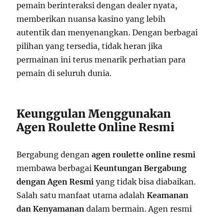
pemain berinteraksi dengan dealer nyata,
memberikan nuansa kasino yang lebih
autentik dan menyenangkan. Dengan berbagai
pilihan yang tersedia, tidak heran jika
permainan ini terus menarik perhatian para
pemain di seluruh dunia.
Keunggulan Menggunakan
Agen Roulette Online Resmi
Bergabung dengan
agen roulette online resmi
membawa berbagai
Keuntungan Bergabung
dengan Agen Resmi
yang tidak bisa diabaikan.
Salah satu manfaat utama adalah
Keamanan
dan Kenyamanan
dalam bermain. Agen resmi