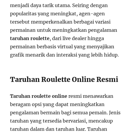
menjadi daya tarik utama. Seiring dengan
popularitas yang meningkat, agen-agen
tersebut memperkenalkan berbagai variasi
permainan untuk meningkatkan pengalaman
taruhan roulette
, dari live dealer hingga
permainan berbasis virtual yang menyajikan
grafik menarik dan interaksi yang lebih hidup.
Taruhan Roulette Online Resmi
Taruhan roulette online
resmi menawarkan
beragam opsi yang dapat meningkatkan
pengalaman bermain bagi semua pemain. Jenis
taruhan yang tersedia bervariasi, mencakup
taruhan dalam dan taruhan luar. Taruhan