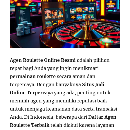
Agen Roulette Online Resmi
adalah pilihan
tepat bagi Anda yang ingin menikmati
permainan roulette
secara aman dan
terpercaya. Dengan banyaknya
Situs Judi
Online Terpercaya
yang ada, penting untuk
memilih agen yang memiliki reputasi baik
untuk menjaga keamanan data serta transaksi
Anda. Di Indonesia, beberapa dari
Daftar Agen
Roulette Terbaik
telah diakui karena layanan