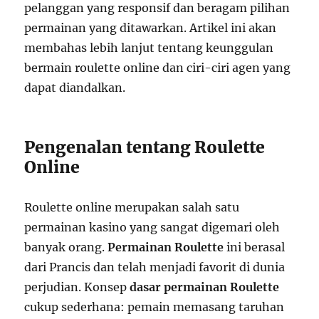
pelanggan yang responsif dan beragam pilihan
permainan yang ditawarkan. Artikel ini akan
membahas lebih lanjut tentang keunggulan
bermain roulette online dan ciri-ciri agen yang
dapat diandalkan.
Pengenalan tentang Roulette
Online
Roulette online merupakan salah satu
permainan kasino yang sangat digemari oleh
banyak orang.
Permainan Roulette
ini berasal
dari Prancis dan telah menjadi favorit di dunia
perjudian. Konsep
dasar permainan Roulette
cukup sederhana: pemain memasang taruhan