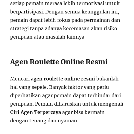
setiap pemain merasa lebih termotivasi untuk
berpartisipasi. Dengan semua keunggulan ini,
pemain dapat lebih fokus pada permainan dan
strategi tanpa adanya kecemasan akan risiko
penipuan atau masalah lainnya.
Agen Roulette Online Resmi
Mencari
agen roulette online resmi
bukanlah
hal yang sepele. Banyak faktor yang perlu
diperhatikan agar pemain dapat terhindar dari
penipuan. Pemain diharuskan untuk mengenali
Ciri Agen Terpercaya
agar bisa bermain
dengan tenang dan nyaman.