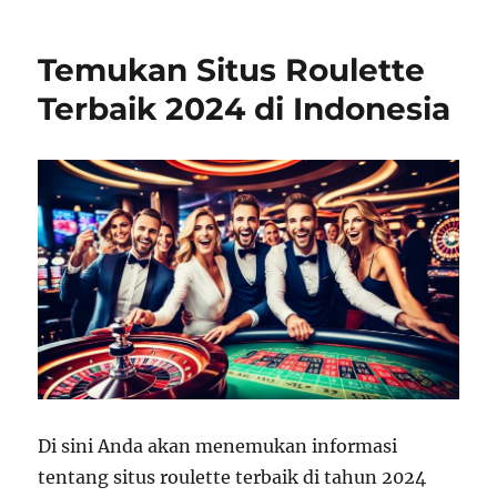
Temukan Situs Roulette
Terbaik 2024 di Indonesia
Di sini Anda akan menemukan informasi
tentang situs roulette terbaik di tahun 2024