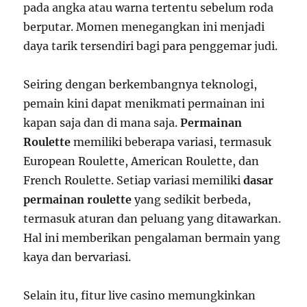
pada angka atau warna tertentu sebelum roda
berputar. Momen menegangkan ini menjadi
daya tarik tersendiri bagi para penggemar judi.
Seiring dengan berkembangnya teknologi,
pemain kini dapat menikmati permainan ini
kapan saja dan di mana saja.
Permainan
Roulette
memiliki beberapa variasi, termasuk
European Roulette, American Roulette, dan
French Roulette. Setiap variasi memiliki
dasar
permainan roulette
yang sedikit berbeda,
termasuk aturan dan peluang yang ditawarkan.
Hal ini memberikan pengalaman bermain yang
kaya dan bervariasi.
Selain itu, fitur live casino memungkinkan