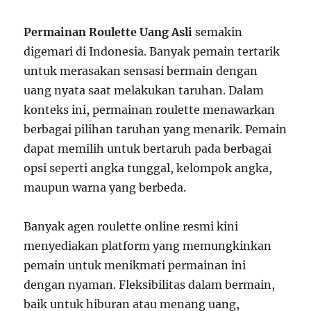
Permainan Roulette Uang Asli
semakin
digemari di Indonesia. Banyak pemain tertarik
untuk merasakan sensasi bermain dengan
uang nyata saat melakukan taruhan. Dalam
konteks ini, permainan roulette menawarkan
berbagai pilihan taruhan yang menarik. Pemain
dapat memilih untuk bertaruh pada berbagai
opsi seperti angka tunggal, kelompok angka,
maupun warna yang berbeda.
Banyak agen roulette online resmi kini
menyediakan platform yang memungkinkan
pemain untuk menikmati permainan ini
dengan nyaman. Fleksibilitas dalam bermain,
baik untuk hiburan atau menang uang,