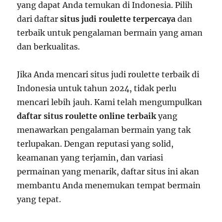
yang dapat Anda temukan di Indonesia. Pilih
dari daftar
situs judi roulette terpercaya
dan
terbaik untuk pengalaman bermain yang aman
dan berkualitas.
Jika Anda mencari situs judi roulette terbaik di
Indonesia untuk tahun 2024, tidak perlu
mencari lebih jauh. Kami telah mengumpulkan
daftar situs roulette online terbaik
yang
menawarkan pengalaman bermain yang tak
terlupakan. Dengan reputasi yang solid,
keamanan yang terjamin, dan variasi
permainan yang menarik, daftar situs ini akan
membantu Anda menemukan tempat bermain
yang tepat.