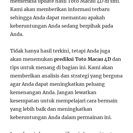
memeriksa update hasil Toto Macau 4D di sini.
Kami akan memberikan informasi terbaru
sehingga Anda dapat memantau apakah
keberuntungan Anda sedang berpihak pada
Anda.
Tidak hanya hasil terkini, tetapi Anda juga
akan menemukan
prediksi Toto Macau 4D
dan
tips untuk menang di bagian ini. Kami akan
memberikan analisis dan strategi yang berguna
agar Anda dapat meningkatkan peluang
kemenangan Anda. Jangan lewatkan
kesempatan untuk mempelajari cara bermain
yang lebih baik dan meningkatkan
keberuntungan Anda dalam permainan ini.