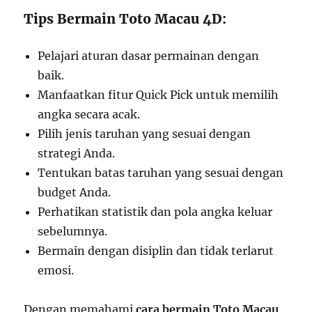
Tips Bermain Toto Macau 4D:
Pelajari aturan dasar permainan dengan
baik.
Manfaatkan fitur Quick Pick untuk memilih
angka secara acak.
Pilih jenis taruhan yang sesuai dengan
strategi Anda.
Tentukan batas taruhan yang sesuai dengan
budget Anda.
Perhatikan statistik dan pola angka keluar
sebelumnya.
Bermain dengan disiplin dan tidak terlarut
emosi.
Dengan memahami
cara bermain Toto Macau