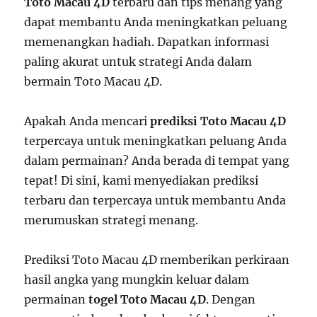
Toto Macau 4D
terbaru dan tips menang yang
dapat membantu Anda meningkatkan peluang
memenangkan hadiah. Dapatkan informasi
paling akurat untuk strategi Anda dalam
bermain Toto Macau 4D.
Apakah Anda mencari
prediksi Toto Macau 4D
terpercaya untuk meningkatkan peluang Anda
dalam permainan? Anda berada di tempat yang
tepat! Di sini, kami menyediakan prediksi
terbaru dan terpercaya untuk membantu Anda
merumuskan strategi menang.
Prediksi Toto Macau 4D memberikan perkiraan
hasil angka yang mungkin keluar dalam
permainan
togel Toto Macau 4D
. Dengan