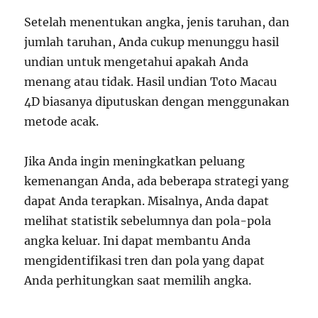
Setelah menentukan angka, jenis taruhan, dan
jumlah taruhan, Anda cukup menunggu hasil
undian untuk mengetahui apakah Anda
menang atau tidak. Hasil undian Toto Macau
4D biasanya diputuskan dengan menggunakan
metode acak.
Jika Anda ingin meningkatkan peluang
kemenangan Anda, ada beberapa strategi yang
dapat Anda terapkan. Misalnya, Anda dapat
melihat statistik sebelumnya dan pola-pola
angka keluar. Ini dapat membantu Anda
mengidentifikasi tren dan pola yang dapat
Anda perhitungkan saat memilih angka.