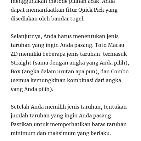
menggunakan metode pilihan acak, Anda
dapat memanfaatkan fitur Quick Pick yang
disediakan oleh bandar togel.
Selanjutnya, Anda harus menentukan jenis
taruhan yang ingin Anda pasang. Toto Macau
4D memiliki beberapa jenis taruhan, termasuk
Straight (sama dengan angka yang Anda pilih),
Box (angka dalam urutan apa pun), dan Combo
(semua kemungkinan kombinasi dari angka
yang Anda pilih).
Setelah Anda memilih jenis taruhan, tentukan
jumlah taruhan yang ingin Anda pasang.
Pastikan untuk memperhatikan batas taruhan
minimum dan maksimum yang berlaku.