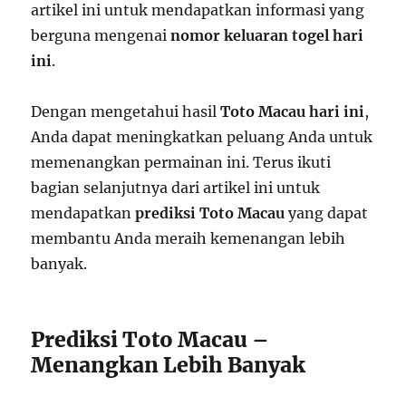
artikel ini untuk mendapatkan informasi yang
berguna mengenai
nomor keluaran togel hari
ini
.
Dengan mengetahui hasil
Toto Macau hari ini
,
Anda dapat meningkatkan peluang Anda untuk
memenangkan permainan ini. Terus ikuti
bagian selanjutnya dari artikel ini untuk
mendapatkan
prediksi Toto Macau
yang dapat
membantu Anda meraih kemenangan lebih
banyak.
Prediksi Toto Macau –
Menangkan Lebih Banyak