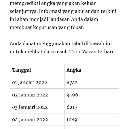
memprediksi angka yang akan keluar
selanjutnya. Informasi yang akurat dan terkini
ini akan menjadi landasan Anda dalam
membuat keputusan yang tepat.
Anda dapat menggunakan tabel di bawah ini
untuk melihat data result Toto Macau terbaru:
Tanggal
Angka
01 Januari 2022
8742
02 Januari 2022
3596
03 Januari 2022
6217
04 Januari 2022
1089