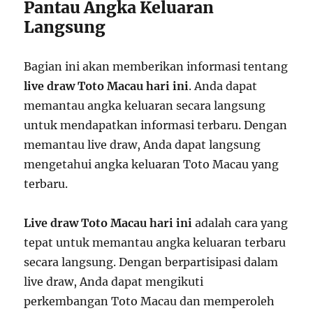
Pantau Angka Keluaran
Langsung
Bagian ini akan memberikan informasi tentang
live draw Toto Macau hari ini
. Anda dapat
memantau angka keluaran secara langsung
untuk mendapatkan informasi terbaru. Dengan
memantau live draw, Anda dapat langsung
mengetahui angka keluaran Toto Macau yang
terbaru.
Live draw Toto Macau hari ini
adalah cara yang
tepat untuk memantau angka keluaran terbaru
secara langsung. Dengan berpartisipasi dalam
live draw, Anda dapat mengikuti
perkembangan Toto Macau dan memperoleh