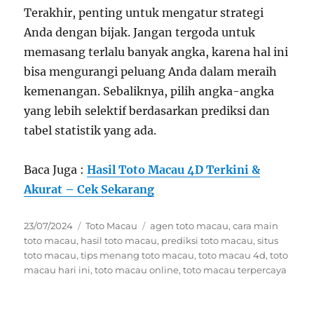
Terakhir, penting untuk mengatur strategi
Anda dengan bijak. Jangan tergoda untuk
memasang terlalu banyak angka, karena hal ini
bisa mengurangi peluang Anda dalam meraih
kemenangan. Sebaliknya, pilih angka-angka
yang lebih selektif berdasarkan prediksi dan
tabel statistik yang ada.
Baca Juga :
Hasil Toto Macau 4D Terkini &
Akurat – Cek Sekarang
Posted
Categories
Tags
23/07/2024
Toto Macau
agen toto macau
,
cara main
on
toto macau
,
hasil toto macau
,
prediksi toto macau
,
situs
toto macau
,
tips menang toto macau
,
toto macau 4d
,
toto
macau hari ini
,
toto macau online
,
toto macau terpercaya