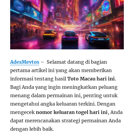
AdesMevtos
– Selamat datang di bagian
pertama artikel ini yang akan memberikan
informasi tentang hasil
Toto Macau hari ini
.
Bagi Anda yang ingin meningkatkan peluang
menang dalam permainan ini, penting untuk
mengetahui angka keluaran terkini. Dengan
mengecek
nomor keluaran togel hari ini
, Anda
dapat merencanakan strategi permainan Anda
dengan lebih baik.