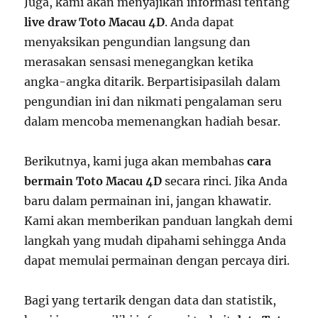
Juga, kami akan menyajikan informasi tentang
live draw Toto Macau 4D
. Anda dapat
menyaksikan pengundian langsung dan
merasakan sensasi menegangkan ketika
angka-angka ditarik. Berpartisipasilah dalam
pengundian ini dan nikmati pengalaman seru
dalam mencoba memenangkan hadiah besar.
Berikutnya, kami juga akan membahas
cara
bermain Toto Macau 4D
secara rinci. Jika Anda
baru dalam permainan ini, jangan khawatir.
Kami akan memberikan panduan langkah demi
langkah yang mudah dipahami sehingga Anda
dapat memulai permainan dengan percaya diri.
Bagi yang tertarik dengan data dan statistik,