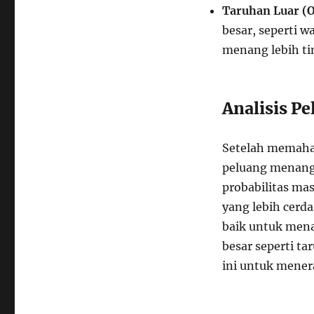
Taruhan Luar (O
besar, seperti w
menang lebih ti
Analisis P
Setelah memah
peluang menang 
probabilitas ma
yang lebih cerd
baik untuk men
besar seperti ta
ini untuk mene