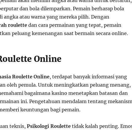
 pemain akan memilih angka atau warna untuk bertaruh,
erputar dan bola dilemparkan. Pemain berharap bola
i angka atau warna yang mereka pilih. Dengan
rah roulette
dan cara permainan yang tepat, pemain
kan peluang kemenangan saat bermain secara online.
Roulette Online
asia Roulette Online
, terdapat banyak informasi yang
kan oleh pemula. Untuk meningkatkan peluang menang,
memahami bagaimana kasino menetapkan batasan dan
ermainan ini. Pengetahuan mendalam tentang mekanis
 memberi keuntungan bagi pemain.
uan teknis,
Psikologi Roulette
tidak kalah penting. Emo