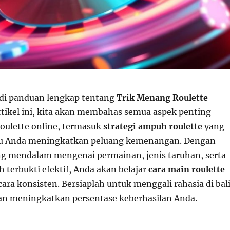
di panduan lengkap tentang
Trik Menang Roulette
rtikel ini, kita akan membahas semua aspek penting
oulette online, termasuk
strategi ampuh roulette
yang
 Anda meningkatkan peluang kemenangan. Dengan
 mendalam mengenai permainan, jenis taruhan, serta
h terbukti efektif, Anda akan belajar
cara main roulette
ara konsisten. Bersiaplah untuk menggali rahasia di bal
an meningkatkan persentase keberhasilan Anda.