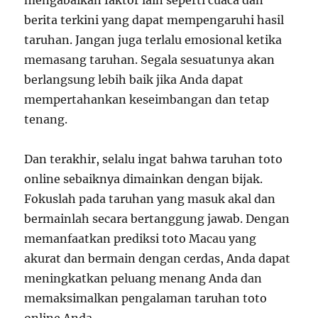
berita terkini yang dapat mempengaruhi hasil
taruhan. Jangan juga terlalu emosional ketika
memasang taruhan. Segala sesuatunya akan
berlangsung lebih baik jika Anda dapat
mempertahankan keseimbangan dan tetap
tenang.
Dan terakhir, selalu ingat bahwa taruhan toto
online sebaiknya dimainkan dengan bijak.
Fokuslah pada taruhan yang masuk akal dan
bermainlah secara bertanggung jawab. Dengan
memanfaatkan prediksi toto Macau yang
akurat dan bermain dengan cerdas, Anda dapat
meningkatkan peluang menang Anda dan
memaksimalkan pengalaman taruhan toto
online Anda.