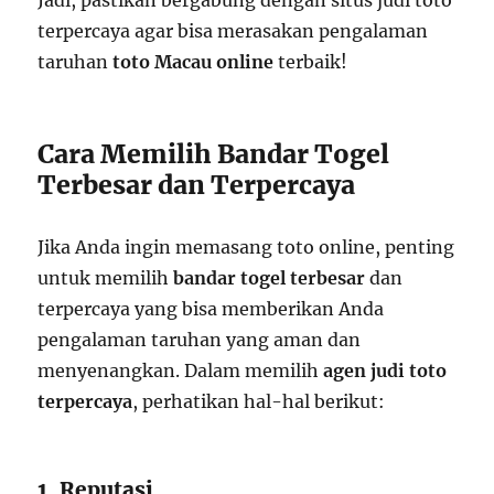
terpercaya agar bisa merasakan pengalaman
taruhan
toto Macau online
terbaik!
Cara Memilih Bandar Togel
Terbesar dan Terpercaya
Jika Anda ingin memasang toto online, penting
untuk memilih
bandar togel terbesar
dan
terpercaya yang bisa memberikan Anda
pengalaman taruhan yang aman dan
menyenangkan. Dalam memilih
agen judi toto
terpercaya
, perhatikan hal-hal berikut:
1. Reputasi