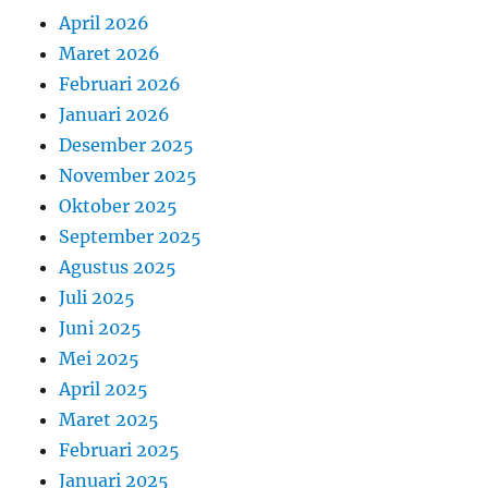
April 2026
Maret 2026
Februari 2026
Januari 2026
Desember 2025
November 2025
Oktober 2025
September 2025
Agustus 2025
Juli 2025
Juni 2025
Mei 2025
April 2025
Maret 2025
Februari 2025
Januari 2025