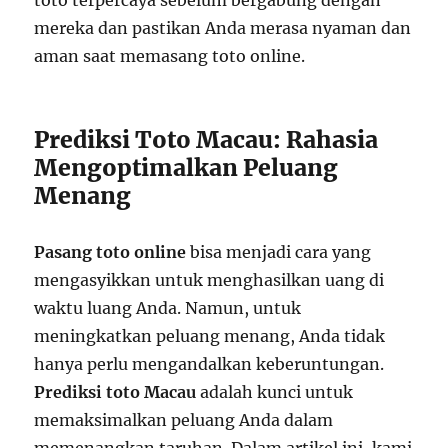
mereka dan pastikan Anda merasa nyaman dan
aman saat memasang toto online.
Prediksi Toto Macau: Rahasia
Mengoptimalkan Peluang
Menang
Pasang toto online
bisa menjadi cara yang
mengasyikkan untuk menghasilkan uang di
waktu luang Anda. Namun, untuk
meningkatkan peluang menang, Anda tidak
hanya perlu mengandalkan keberuntungan.
Prediksi toto Macau
adalah kunci untuk
memaksimalkan peluang Anda dalam
memenangkan taruhan. Dalam artikel ini, kami