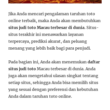
Jika Anda mencari pengalaman taruhan toto
online terbaik, maka Anda akan membutuhkan
situs judi toto Macau terbesar di dunia
. Situs-
situs terakhir ini menawarkan layanan
terpercaya, prediksi akurat, dan peluang
menang yang lebih baik bagi para penjudi.
Pada bagian ini, Anda akan menemukan
daftar
situs judi toto
Macau terbesar di dunia. Anda
juga akan mengetahui ulasan singkat tentang
setiap situs, sehingga Anda bisa memilih situs
yang sesuai dengan preferensi dan kebutuhan
Anda dalam taruhan toto online.