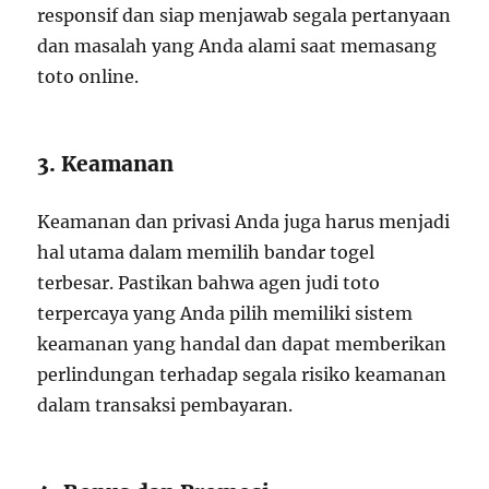
responsif dan siap menjawab segala pertanyaan
dan masalah yang Anda alami saat memasang
toto online.
3. Keamanan
Keamanan dan privasi Anda juga harus menjadi
hal utama dalam memilih bandar togel
terbesar. Pastikan bahwa agen judi toto
terpercaya yang Anda pilih memiliki sistem
keamanan yang handal dan dapat memberikan
perlindungan terhadap segala risiko keamanan
dalam transaksi pembayaran.