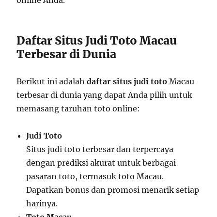
Daftar Situs Judi Toto Macau
Terbesar di Dunia
Berikut ini adalah
daftar situs judi toto
Macau
terbesar di dunia yang dapat Anda pilih untuk
memasang taruhan toto online:
Judi Toto
Situs judi toto terbesar dan terpercaya
dengan prediksi akurat untuk berbagai
pasaran toto, termasuk toto Macau.
Dapatkan bonus dan promosi menarik setiap
harinya.
Toto Macau