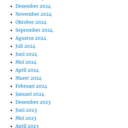
Desember 2024
November 2024
Oktober 2024
September 2024
Agustus 2024
Juli 2024
Juni 2024
Mei 2024
April 2024
Maret 2024
Februari 2024
Januari 2024
Desember 2023
Juni 2023
Mei 2023
April 2023