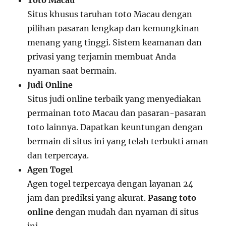
Situs khusus taruhan toto Macau dengan
pilihan pasaran lengkap dan kemungkinan
menang yang tinggi. Sistem keamanan dan
privasi yang terjamin membuat Anda
nyaman saat bermain.
Judi Online
Situs judi online terbaik yang menyediakan
permainan toto Macau dan pasaran-pasaran
toto lainnya. Dapatkan keuntungan dengan
bermain di situs ini yang telah terbukti aman
dan terpercaya.
Agen Togel
Agen togel terpercaya dengan layanan 24
jam dan prediksi yang akurat.
Pasang toto
online
dengan mudah dan nyaman di situs
ini.