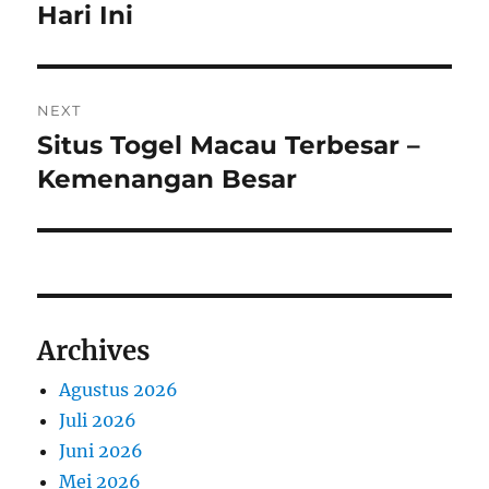
post:
Hari Ini
NEXT
Situs Togel Macau Terbesar –
Next
post:
Kemenangan Besar
Archives
Agustus 2026
Juli 2026
Juni 2026
Mei 2026