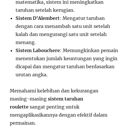
matematika, sistem ini meningkatkan
taruhan setelah kerugian.
Sistem D’Alembert
: Mengatur taruhan
dengan cara menambah satu unit setelah
kalah dan mengurangi satu unit setelah
menang.
Sistem Labouchere
: Memungkinkan pemain
menentukan jumlah keuntungan yang ingin
dicapai dan mengatur taruhan berdasarkan
urutan angka.
Memahami kelebihan dan kekurangan
masing-masing
sistem taruhan
roulette
sangat penting untuk
mengaplikasikannya dengan efektif dalam
permainan.