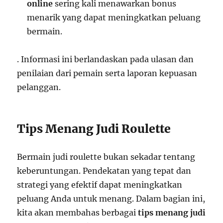
online
sering kali menawarkan bonus
menarik yang dapat meningkatkan peluang
bermain.
. Informasi ini berlandaskan pada ulasan dan
penilaian dari pemain serta laporan kepuasan
pelanggan.
Tips Menang Judi Roulette
Bermain judi roulette bukan sekadar tentang
keberuntungan. Pendekatan yang tepat dan
strategi yang efektif dapat meningkatkan
peluang Anda untuk menang. Dalam bagian ini,
kita akan membahas berbagai
tips menang judi