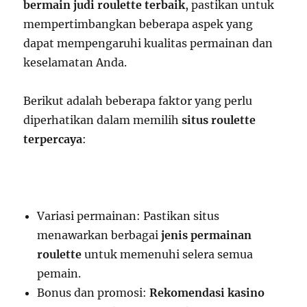
bermain judi roulette terbaik
, pastikan untuk
mempertimbangkan beberapa aspek yang
dapat mempengaruhi kualitas permainan dan
keselamatan Anda.
Berikut adalah beberapa faktor yang perlu
diperhatikan dalam memilih
situs roulette
terpercaya
:
Variasi permainan: Pastikan situs
menawarkan berbagai
jenis permainan
roulette
untuk memenuhi selera semua
pemain.
Bonus dan promosi:
Rekomendasi kasino