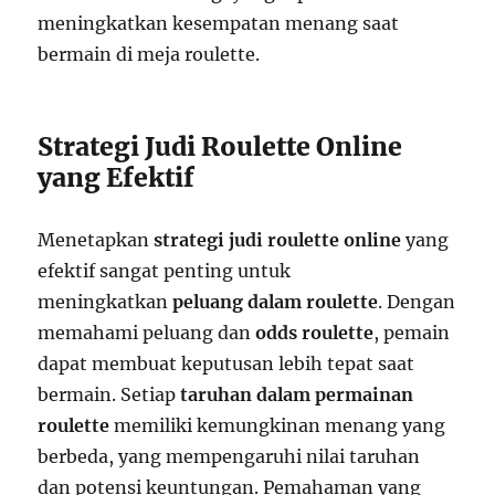
meningkatkan kesempatan menang saat
bermain di meja roulette.
Strategi Judi Roulette Online
yang Efektif
Menetapkan
strategi judi roulette online
yang
efektif sangat penting untuk
meningkatkan
peluang dalam roulette
. Dengan
memahami peluang dan
odds roulette
, pemain
dapat membuat keputusan lebih tepat saat
bermain. Setiap
taruhan dalam permainan
roulette
memiliki kemungkinan menang yang
berbeda, yang mempengaruhi nilai taruhan
dan potensi keuntungan. Pemahaman yang