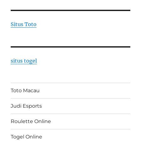
Situs Toto
situs togel
Toto Macau
Judi Esports
Roulette Online
Togel Online