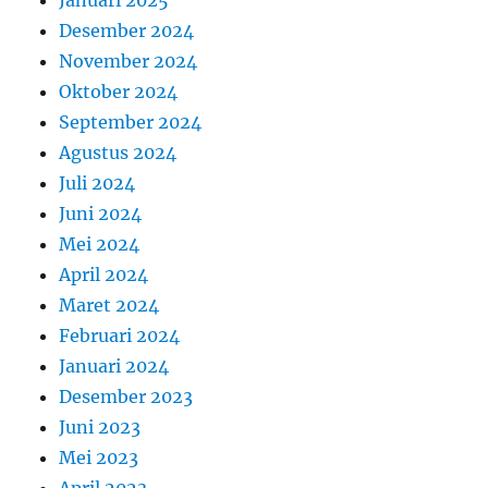
Desember 2024
November 2024
Oktober 2024
September 2024
Agustus 2024
Juli 2024
Juni 2024
Mei 2024
April 2024
Maret 2024
Februari 2024
Januari 2024
Desember 2023
Juni 2023
Mei 2023
April 2023