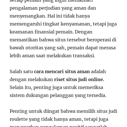
pengalaman perjudian yang aman dan
menyenangkan. Hal ini tidak hanya
memengaruhi tingkat kenyamanan, tetapi juga
keamanan finansial pemain. Dengan
memastikan bahwa situs tersebut beroperasi di
bawah otoritas yang sah, pemain dapat merasa
lebih aman saat melakukan transaksi.
Salah satu
cara mencari situs aman
adalah
dengan melakukan
riset situs judi online.
Selain itu, penting juga untuk memeriksa
sistem dukungan pelanggan yang tersedia.
Penting untuk diingat bahwa memilih situs judi
roulette yang tidak hanya aman, tetapi juga
menawarkan pengalaman positif sangatlah