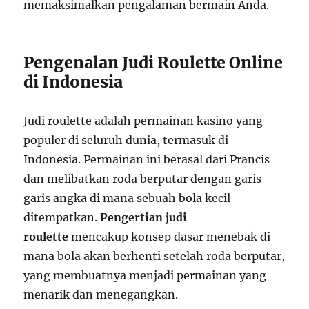
memaksimalkan pengalaman bermain Anda.
Pengenalan Judi Roulette Online
di Indonesia
Judi roulette adalah permainan kasino yang
populer di seluruh dunia, termasuk di
Indonesia. Permainan ini berasal dari Prancis
dan melibatkan roda berputar dengan garis-
garis angka di mana sebuah bola kecil
ditempatkan.
Pengertian judi
roulette
mencakup konsep dasar menebak di
mana bola akan berhenti setelah roda berputar,
yang membuatnya menjadi permainan yang
menarik dan menegangkan.