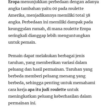
Eropa
menunjukkan perbedaan dengan adanya
angka tambahan yaitu 00 pada roulette
Amerika, menjadikannya memiliki total 38
angka. Perbedaan ini memiliki dampak pada
keunggulan rumah, di mana roulette Eropa
seringkali dianggap lebih menguntungkan
untuk pemain.
Pemain dapat melakukan berbagai jenis
taruhan, yang memberikan variasi dalam
peluang dan hasil permainan. Taruhan yang
berbeda memberi peluang menang yang
berbeda, sehingga penting untuk memahami
cara kerja
apa itu judi roulette
untuk
meningkatkan peluang keberhasilan dalam
permainan ini.