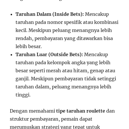
Taruhan Dalam (Inside Bets):
Mencakup
taruhan pada nomor spesifik atau kombinasi
kecil. Meskipun peluang menangnya lebih
rendah, pembayaran yang ditawarkan bisa
lebih besar.
Taruhan Luar (Outside Bets):
Mencakup
taruhan pada kelompok angka yang lebih
besar seperti merah atau hitam, genap atau
ganjil. Meskipun pembayaran tidak setinggi
taruhan dalam, peluang menangnya lebih
tinggi.
Dengan memahami
tipe taruhan roulette
dan
struktur pembayaran, pemain dapat
merumuskan strategi yang tepat untuk