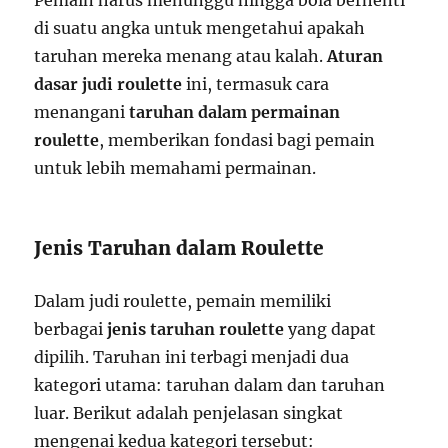
di suatu angka untuk mengetahui apakah
taruhan mereka menang atau kalah.
Aturan
dasar judi roulette
ini, termasuk cara
menangani
taruhan dalam permainan
roulette
, memberikan fondasi bagi pemain
untuk lebih memahami permainan.
Jenis Taruhan dalam Roulette
Dalam judi roulette, pemain memiliki
berbagai
jenis taruhan roulette
yang dapat
dipilih. Taruhan ini terbagi menjadi dua
kategori utama: taruhan dalam dan taruhan
luar. Berikut adalah penjelasan singkat
mengenai kedua kategori tersebut: