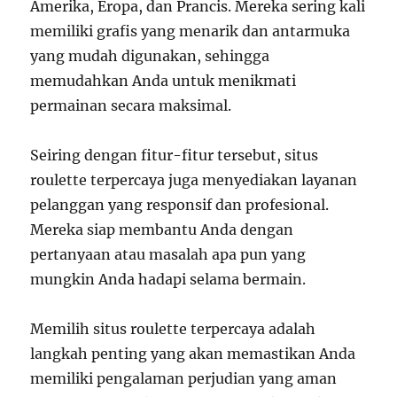
Amerika, Eropa, dan Prancis. Mereka sering kali
memiliki grafis yang menarik dan antarmuka
yang mudah digunakan, sehingga
memudahkan Anda untuk menikmati
permainan secara maksimal.
Seiring dengan fitur-fitur tersebut, situs
roulette terpercaya juga menyediakan layanan
pelanggan yang responsif dan profesional.
Mereka siap membantu Anda dengan
pertanyaan atau masalah apa pun yang
mungkin Anda hadapi selama bermain.
Memilih situs roulette terpercaya adalah
langkah penting yang akan memastikan Anda
memiliki pengalaman perjudian yang aman