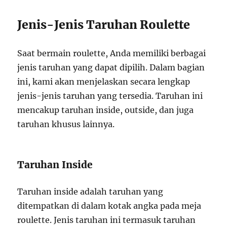
Jenis-Jenis Taruhan Roulette
Saat bermain roulette, Anda memiliki berbagai
jenis taruhan yang dapat dipilih. Dalam bagian
ini, kami akan menjelaskan secara lengkap
jenis-jenis taruhan yang tersedia. Taruhan ini
mencakup taruhan inside, outside, dan juga
taruhan khusus lainnya.
Taruhan Inside
Taruhan inside adalah taruhan yang
ditempatkan di dalam kotak angka pada meja
roulette. Jenis taruhan ini termasuk taruhan