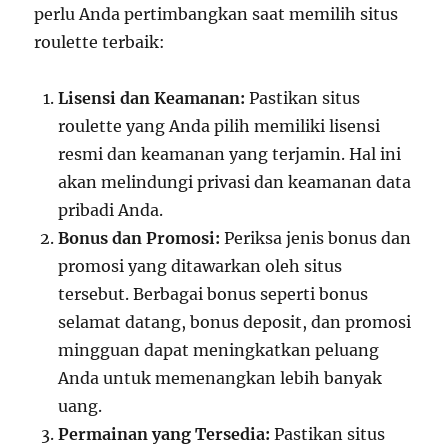
perlu Anda pertimbangkan saat memilih situs
roulette terbaik:
Lisensi dan Keamanan:
Pastikan situs
roulette yang Anda pilih memiliki lisensi
resmi dan keamanan yang terjamin. Hal ini
akan melindungi privasi dan keamanan data
pribadi Anda.
Bonus dan Promosi:
Periksa jenis bonus dan
promosi yang ditawarkan oleh situs
tersebut. Berbagai bonus seperti bonus
selamat datang, bonus deposit, dan promosi
mingguan dapat meningkatkan peluang
Anda untuk memenangkan lebih banyak
uang.
Permainan yang Tersedia:
Pastikan situs