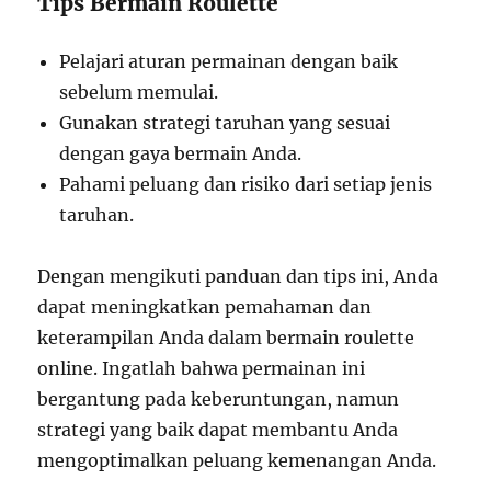
Tips Bermain Roulette
Pelajari aturan permainan dengan baik
sebelum memulai.
Gunakan strategi taruhan yang sesuai
dengan gaya bermain Anda.
Pahami peluang dan risiko dari setiap jenis
taruhan.
Dengan mengikuti panduan dan tips ini, Anda
dapat meningkatkan pemahaman dan
keterampilan Anda dalam bermain roulette
online. Ingatlah bahwa permainan ini
bergantung pada keberuntungan, namun
strategi yang baik dapat membantu Anda
mengoptimalkan peluang kemenangan Anda.