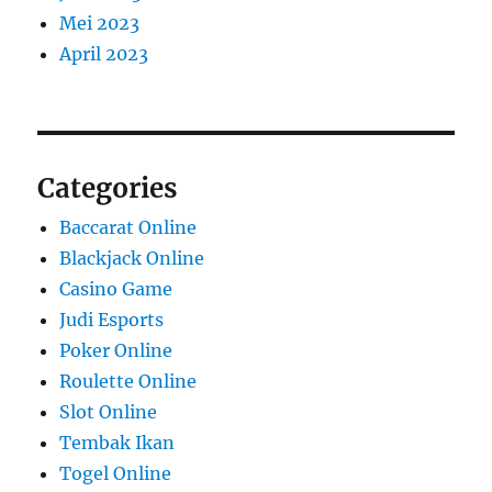
Mei 2023
April 2023
Categories
Baccarat Online
Blackjack Online
Casino Game
Judi Esports
Poker Online
Roulette Online
Slot Online
Tembak Ikan
Togel Online