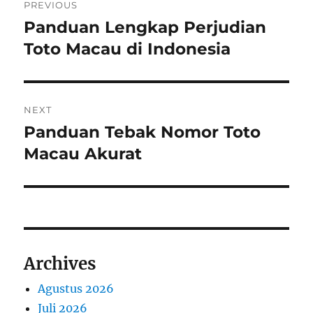
PREVIOUS
pos
Panduan Lengkap Perjudian
Previous
post:
Toto Macau di Indonesia
NEXT
Panduan Tebak Nomor Toto
Next
post:
Macau Akurat
Archives
Agustus 2026
Juli 2026