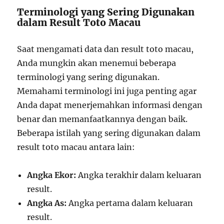
Terminologi yang Sering Digunakan
dalam Result Toto Macau
Saat mengamati data dan result toto macau,
Anda mungkin akan menemui beberapa
terminologi yang sering digunakan.
Memahami terminologi ini juga penting agar
Anda dapat menerjemahkan informasi dengan
benar dan memanfaatkannya dengan baik.
Beberapa istilah yang sering digunakan dalam
result toto macau antara lain:
Angka Ekor:
Angka terakhir dalam keluaran
result.
Angka As:
Angka pertama dalam keluaran
result.