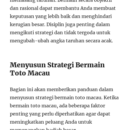
dan rasional dapat membantu Anda membuat
keputusan yang lebih baik dan menghindari
kerugian besar. Disiplin juga penting dalam
mengikuti strategi dan tidak tergoda untuk
mengubah-ubah angka taruhan secara acak.
Menyusun Strategi Bermain
Toto Macau
Bagian ini akan memberikan panduan dalam
menyusun strategi bermain toto macau. Ketika
bermain toto macau, ada beberapa faktor
penting yang perlu diperhatikan agar dapat
meningkatkan peluang Anda untuk
memenangkan hadiah besar.