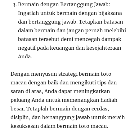
Bermain dengan Bertanggung Jawab:
Ingatlah untuk bermain dengan bijaksana
dan bertanggung jawab. Tetapkan batasan
dalam bermain dan jangan pernah melebihi
batasan tersebut demi mencegah dampak
negatif pada keuangan dan kesejahteraan
Anda.
Dengan menyusun strategi bermain toto
macau dengan baik dan mengikuti tips dan
saran di atas, Anda dapat meningkatkan
peluang Anda untuk memenangkan hadiah
besar. Tetaplah bermain dengan cerdas,
disiplin, dan bertanggung jawab untuk meraih
kesuksesan dalam bermain toto macau.