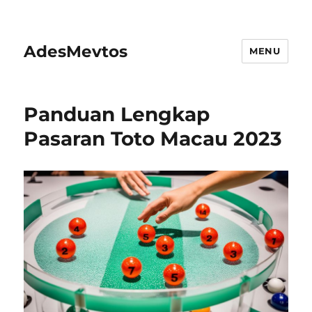
AdesMevtos
MENU
Panduan Lengkap
Pasaran Toto Macau 2023