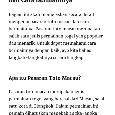
Bagian ini akan menjelaskan secara detail
mengenai pasaran toto macau dan cara
bermainnya. Pasaran toto macau merupakan
salah satu jenis permainan togel yang populer
dan menarik. Untuk dapat memahami cara
bermainnya dengan baik, ayo kita bahas
langkah-langkahnya secara lengkap.
Apa itu Pasaran Toto Macau?
Pasaran toto macau merupakan jenis
permainan togel yang berasal dari Macau, salah
satu kota di Tiongkok. Dalam permainan ini,
pemain diharuskan menebak angka-angka