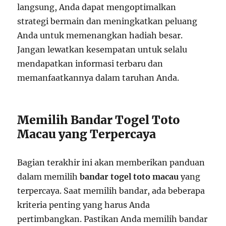
langsung, Anda dapat mengoptimalkan
strategi bermain dan meningkatkan peluang
Anda untuk memenangkan hadiah besar.
Jangan lewatkan kesempatan untuk selalu
mendapatkan informasi terbaru dan
memanfaatkannya dalam taruhan Anda.
Memilih Bandar Togel Toto
Macau yang Terpercaya
Bagian terakhir ini akan memberikan panduan
dalam memilih
bandar togel toto macau
yang
terpercaya. Saat memilih bandar, ada beberapa
kriteria penting yang harus Anda
pertimbangkan. Pastikan Anda memilih bandar