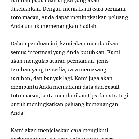
dikeluarkan. Dengan memahami
cara bermain
toto macau
, Anda dapat meningkatkan peluang
Anda untuk memenangkan hadiah.
Dalam panduan ini, kami akan memberikan
semua informasi yang Anda butuhkan. Kami
akan mengulas aturan permainan, jenis
taruhan yang tersedia, cara memasang
taruhan, dan banyak lagi. Kami juga akan
membantu Anda memahami data dan
result
toto macau
, serta memberikan tips dan strategi
untuk meningkatkan peluang kemenangan
Anda.
Kami akan menjelaskan cara mengikuti
perkembangan pasaran toto macau secara