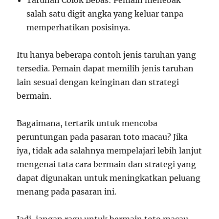
salah satu digit angka yang keluar tanpa
memperhatikan posisinya.
Itu hanya beberapa contoh jenis taruhan yang
tersedia. Pemain dapat memilih jenis taruhan
lain sesuai dengan keinginan dan strategi
bermain.
Bagaimana, tertarik untuk mencoba
peruntungan pada pasaran toto macau? Jika
iya, tidak ada salahnya mempelajari lebih lanjut
mengenai tata cara bermain dan strategi yang
dapat digunakan untuk meningkatkan peluang
menang pada pasaran ini.
Jadi, jangan ragu untuk bermain toto macau