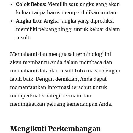
Colok Bebas:
Memilih satu angka yang akan
keluar tanpa harus memperdulikan urutan.
Angka Jitu:
Angka-angka yang diprediksi
memiliki peluang tinggi untuk keluar dalam
result.
Memahami dan menguasai terminologi ini
akan membantu Anda dalam membaca dan
memahami data dan result toto macau dengan
lebih baik. Dengan demikian, Anda dapat
memanfaatkan informasi tersebut untuk
memperkuat strategi bermain dan
meningkatkan peluang kemenangan Anda.
Mengikuti Perkembangan