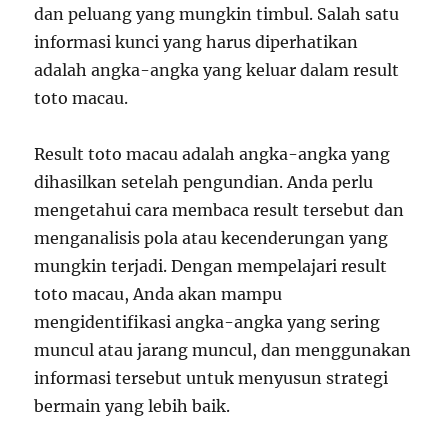
dan peluang yang mungkin timbul. Salah satu
informasi kunci yang harus diperhatikan
adalah angka-angka yang keluar dalam result
toto macau.
Result toto macau adalah angka-angka yang
dihasilkan setelah pengundian. Anda perlu
mengetahui cara membaca result tersebut dan
menganalisis pola atau kecenderungan yang
mungkin terjadi. Dengan mempelajari result
toto macau, Anda akan mampu
mengidentifikasi angka-angka yang sering
muncul atau jarang muncul, dan menggunakan
informasi tersebut untuk menyusun strategi
bermain yang lebih baik.