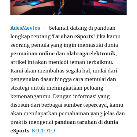
AdesMevtos –
Selamat datang di panduan
lengkap tentang
Taruhan eSports
! Jika kamu
seorang pemula yang ingin memasuki dunia
permainan online
dan
olahraga elektronik
,
artikel ini akan menjadi teman terbaikmu.
Kami akan membahas segala hal, mulai dari
pengenalan dasar hingga cara memulai dan
strategi untuk meningkatkan peluang
kemenanganmu. Dengan informasi yang
disusun dari berbagai sumber tepercaya, kamu
akan mendapatkan pemahaman yang jelas dan
praktis mengenai
panduan taruhan
di
dunia
eSports
.
KOITOTO