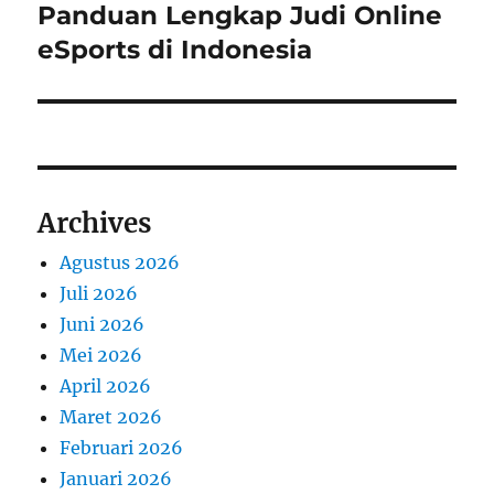
Panduan Lengkap Judi Online
Next
post:
eSports di Indonesia
Archives
Agustus 2026
Juli 2026
Juni 2026
Mei 2026
April 2026
Maret 2026
Februari 2026
Januari 2026