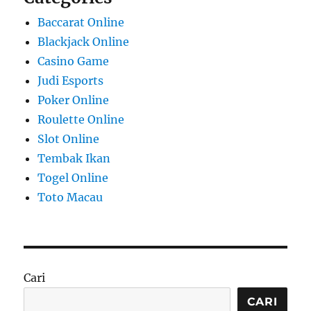
Baccarat Online
Blackjack Online
Casino Game
Judi Esports
Poker Online
Roulette Online
Slot Online
Tembak Ikan
Togel Online
Toto Macau
Cari
CARI