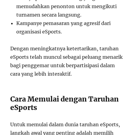
memudahkan penonton untuk mengikuti
turnamen secara langsung.
Kampanye pemasaran yang agresif dari
organisasi eSports.
Dengan meningkatnya ketertarikan, taruhan
eSports telah muncul sebagai peluang menarik
bagi penggemar untuk berpartisipasi dalam
cara yang lebih interaktif.
Cara Memulai dengan Taruhan
eSports
Untuk memulai dalam dunia taruhan eSports,
langkah awal yang penting adalah memilih