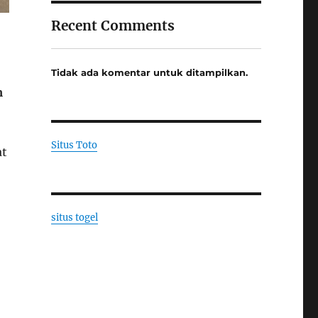
Recent Comments
Tidak ada komentar untuk ditampilkan.
m
Situs Toto
at
situs togel