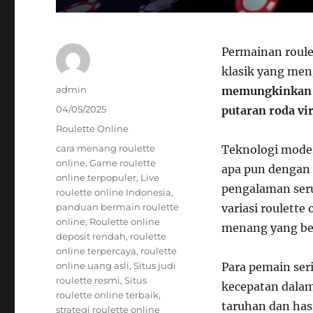
Permainan roulet
klasik yang men
Author
admin
memungkinkan p
Posted
04/05/2025
putaran roda vir
on
Categories
Roulette Online
Tags
cara menang roulette
Teknologi mode
online
,
Game roulette
apa pun dengan 
online terpopuler
,
Live
pengalaman seru 
roulette online Indonesia
,
panduan bermain roulette
variasi roulett
online
,
Roulette online
menang yang be
deposit rendah
,
roulette
online terpercaya
,
roulette
online uang asli
,
Situs judi
Para pemain ser
roulette resmi
,
Situs
kecepatan dalam
roulette online terbaik
,
taruhan dan has
strategi roulette online