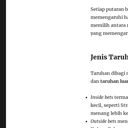
Setiap putaran b
memengaruhi has
memilih antara 
yang memengaru
Jenis Taru
Taruhan dibagi 
dan
taruhan luar
Inside bets
terma
kecil, seperti St
menang lebih kec
Outside bets
menc