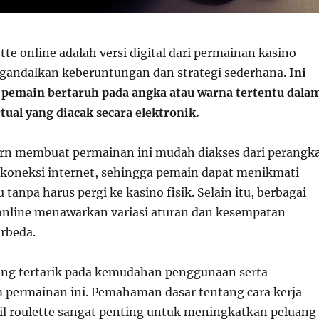
te online adalah versi digital dari permainan kasino
gandalkan keberuntungan dan strategi sederhana.
Ini
emain bertaruh pada angka atau warna tertentu dala
tual yang diacak secara elektronik.
rn membuat permainan ini mudah diakses dari perangk
koneksi internet, sehingga pemain dapat menikmati
tanpa harus pergi ke kasino fisik. Selain itu, berbagai
e online menawarkan variasi aturan dan kesempatan
rbeda.
ing tertarik pada kemudahan penggunaan serta
 permainan ini. Pemahaman dasar tentang cara kerja
il roulette sangat penting untuk meningkatkan peluang