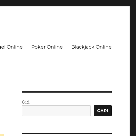
el Online
Poker Online
Blackjack Online
Cari
CARI