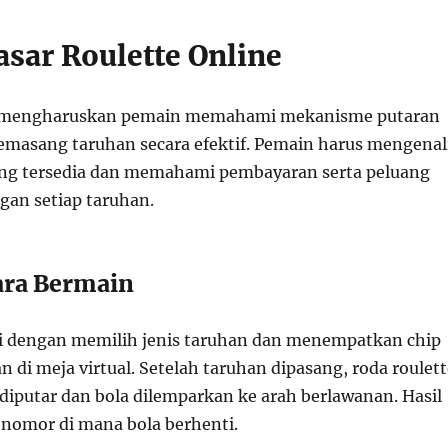
asar Roulette Online
e mengharuskan pemain memahami mekanisme putaran
emasang taruhan secara efektif. Pemain harus mengenal
ang tersedia dan memahami pembayaran serta peluang
gan setiap taruhan.
ara Bermain
 dengan memilih jenis taruhan dan menempatkan chip
n di meja virtual. Setelah taruhan dipasang, roda roulett
diputar dan bola dilemparkan ke arah berlawanan. Hasil
 nomor di mana bola berhenti.