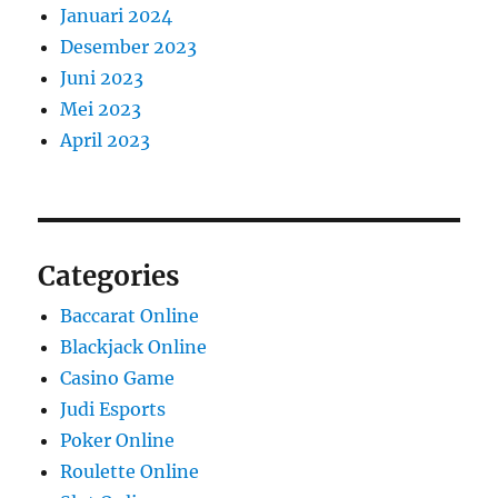
Januari 2024
Desember 2023
Juni 2023
Mei 2023
April 2023
Categories
Baccarat Online
Blackjack Online
Casino Game
Judi Esports
Poker Online
Roulette Online