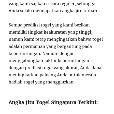
yang kami sajikan secara reguler, sehingga
Anda selalu mendapatkan angka jitu terbaru.
Semua prediksi togel yang kami berikan
memiliki tingkat keakuratan yang tinggi,
namun kami tetap mengingatkan bahwa togel
adalah permainan yang bergantung pada
keberuntungan. Namun, dengan
menggabungkan faktor keberuntungan
dengan prediksi togel yang akurat, Anda dapat
meningkatkan peluang Anda untuk meraih
hadiah togel yang menggiurkan.
Angka Jitu Togel Singapura Terkini: