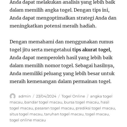
Anda dapat melakukan analisis yang lebih baik
dalam memilih angka togel. Dengan tips ini,
Anda dapat mengoptimalkan strategi Anda dan
meningkatkan potensi meraih hadiah.
Dengan memahami dan menggunakan rumus
togel jitu serta mengetahui
tips akurat togel
,
Anda dapat memperoleh hasil yang lebih baik
dalam memilih nomor togel. Sebagai hasilnya,
Anda memiliki peluang yang lebih besar untuk
meraih kemenangan dalam permainan togel.
Author
Posted
Categories
Tags
admin
23/04/2024
Togel Online
angka togel
on
macau
,
bandar togel macau
,
bursa togel macau
,
hasil
togel macau
,
pasaran togel macau
,
prediksi togel macau
,
situs togel macau
,
taruhan togel macau
,
togel macau
,
togel online macau