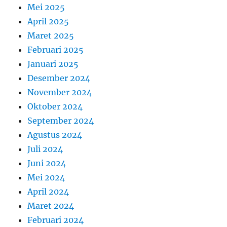
Mei 2025
April 2025
Maret 2025
Februari 2025
Januari 2025
Desember 2024
November 2024
Oktober 2024
September 2024
Agustus 2024
Juli 2024
Juni 2024
Mei 2024
April 2024
Maret 2024
Februari 2024