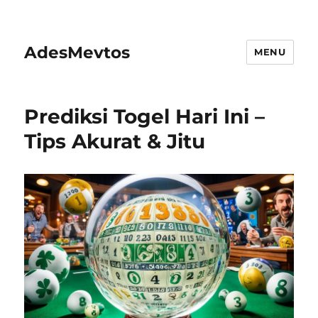
AdesMevtos
MENU
Prediksi Togel Hari Ini –
Tips Akurat & Jitu