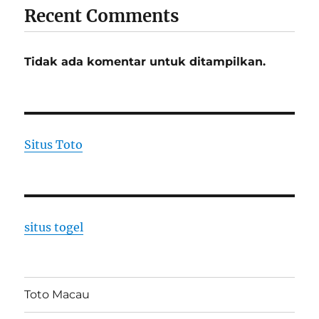
Recent Comments
Tidak ada komentar untuk ditampilkan.
Situs Toto
situs togel
Toto Macau