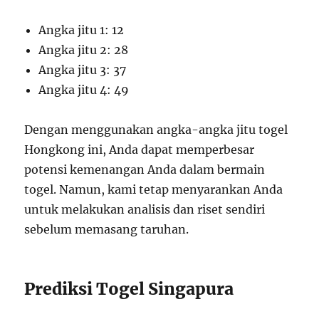
Angka jitu 1: 12
Angka jitu 2: 28
Angka jitu 3: 37
Angka jitu 4: 49
Dengan menggunakan angka-angka jitu togel
Hongkong ini, Anda dapat memperbesar
potensi kemenangan Anda dalam bermain
togel. Namun, kami tetap menyarankan Anda
untuk melakukan analisis dan riset sendiri
sebelum memasang taruhan.
Prediksi Togel Singapura