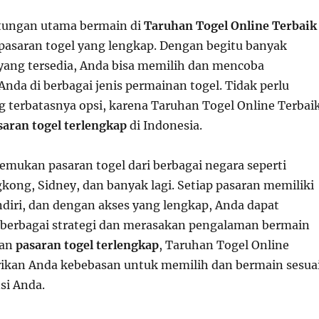
ntungan utama bermain di
Taruhan Togel Online Terbaik
 pasaran togel yang lengkap. Dengan begitu banyak
 yang tersedia, Anda bisa memilih dan mencoba
nda di berbagai jenis permainan togel. Tidak perlu
g terbatasnya opsi, karena Taruhan Togel Online Terbai
saran togel terlengkap
di Indonesia.
mukan pasaran togel dari berbagai negara seperti
kong, Sidney, dan banyak lagi. Setiap pasaran memiliki
ndiri, dan dengan akses yang lengkap, Anda dapat
berbagai strategi dan merasakan pengalaman bermain
gan
pasaran togel terlengkap
, Taruhan Togel Online
ikan Anda kebebasan untuk memilih dan bermain sesua
si Anda.