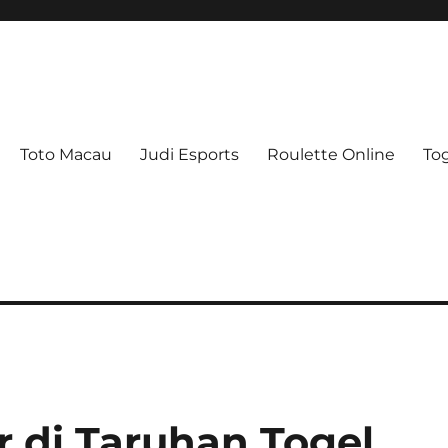
Toto Macau
Judi Esports
Roulette Online
Tog
 di Taruhan Togel