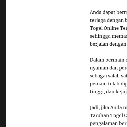
Anda dapat berm
terjaga dengan 
Togel Online Te
sehingga memast
berjalan dengan
Dalam bermain d
nyaman dan perc
sebagai salah s
pemain telah dip
tinggi, dan keju
Jadi, jika Anda 
Taruhan Togel O
pengalaman ber