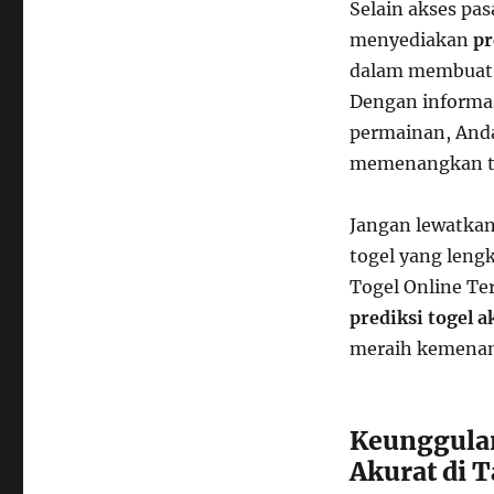
Selain akses pa
menyediakan
pr
dalam membuat k
Dengan informas
permainan, And
memenangkan ta
Jangan lewatka
togel yang len
Togel Online Te
prediksi togel a
meraih kemenan
Keunggulan
Akurat di 