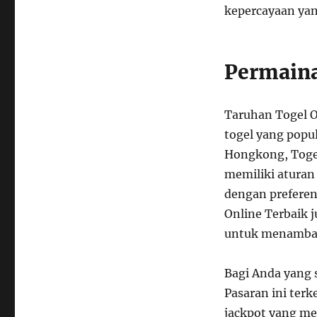
kepercayaan yan
Permaina
Taruhan Togel O
togel yang popu
Hongkong, Togel
memiliki aturan
dengan preferens
Online Terbaik j
untuk menambah
Bagi Anda yang 
Pasaran ini ter
jackpot yang me