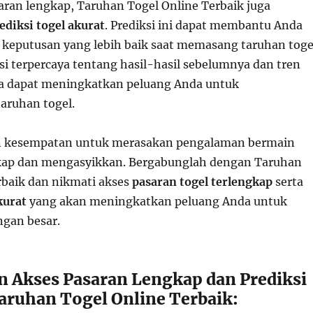
saran lengkap, Taruhan Togel Online Terbaik juga
ediksi togel akurat
. Prediksi ini dapat membantu Anda
eputusan yang lebih baik saat memasang taruhan toge
i terpercaya tentang hasil-hasil sebelumnya dan tren
a dapat meningkatkan peluang Anda untuk
ruhan togel.
n kesempatan untuk merasakan pengalaman bermain
gkap dan mengasyikkan. Bergabunglah dengan Taruhan
rbaik dan nikmati akses
pasaran togel terlengkap
serta
kurat
yang akan meningkatkan peluang Anda untuk
gan besar.
 Akses Pasaran Lengkap dan Prediksi
Taruhan Togel Online Terbaik: