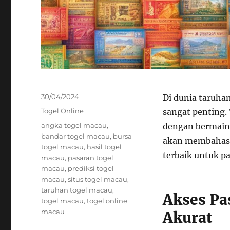
Posted
30/04/2024
Di dunia taruha
on
Categories
Togel Online
sangat penting
Tags
angka togel macau
,
dengan bermain
bandar togel macau
,
bursa
akan membaha
togel macau
,
hasil togel
terbaik untuk pa
macau
,
pasaran togel
macau
,
prediksi togel
macau
,
situs togel macau
,
taruhan togel macau
,
Akses Pa
togel macau
,
togel online
macau
Akurat