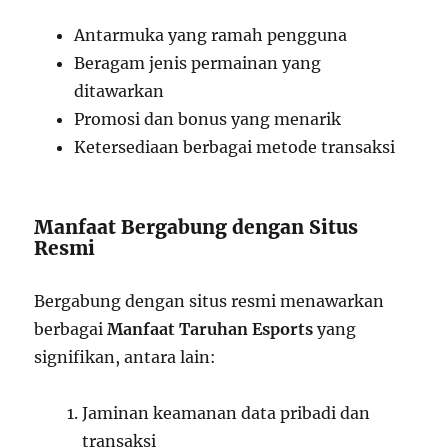
Antarmuka yang ramah pengguna
Beragam jenis permainan yang
ditawarkan
Promosi dan bonus yang menarik
Ketersediaan berbagai metode transaksi
Manfaat Bergabung dengan Situs
Resmi
Bergabung dengan situs resmi menawarkan
berbagai
Manfaat Taruhan Esports
yang
signifikan, antara lain:
Jaminan keamanan data pribadi dan
transaksi