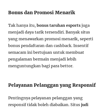
Bonus dan Promosi Menarik
Tak hanya itu,
bonus taruhan esports
juga
menjadi daya tarik tersendiri. Banyak situs
yang menawarkan promosi menarik, seperti
bonus pendaftaran dan cashback. Insentif
semacam ini bertujuan untuk membuat
pengalaman bermain menjadi lebih
menguntungkan bagi para bettor.
Pelayanan Pelanggan yang Responsif
Pentingnya pelayanan pelanggan yang
responsif tidak boleh diabaikan. Situs
judi