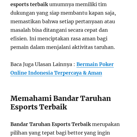
esports terbaik
umumnya memiliki tim
dukungan yang siap membantu kapan saja,
memastikan bahwa setiap pertanyaan atau
masalah bisa ditangani secara cepat dan
efisien. Ini menciptakan rasa aman bagi
pemain dalam menjalani aktivitas taruhan.
Baca Juga Ulasan Lainnya :
Bermain Poker
Online Indonesia Terpercaya & Aman
Memahami Bandar Taruhan
Esports Terbaik
Bandar Taruhan Esports Terbaik
merupakan
pilihan yang tepat bagi bettor yang ingin