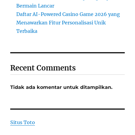
Bermain Lancar
Daftar AI-Powered Casino Game 2026 yang
Menawarkan Fitur Personalisasi Unik
Terbaika
Recent Comments
Tidak ada komentar untuk ditampilkan.
Situs Toto