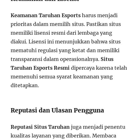
Keamanan Taruhan Esports
harus menjadi
prioritas dalam memilih situs. Pastikan situs
memiliki lisensi resmi dari lembaga yang
diakui. Lisensi ini menunjukkan bahwa situs
mematuhi regulasi yang ketat dan memiliki
transparansi dalam operasionalnya.
Situs
Taruhan Esports Resmi
dipercaya karena telah
memenuhi semua syarat keamanan yang
ditetapkan.
Reputasi dan Ulasan Pengguna
Reputasi Situs Taruhan
juga menjadi penentu
kualitas layanan yang diberikan. Membaca