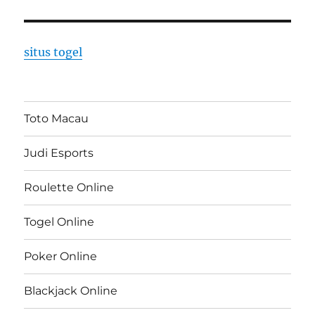
situs togel
Toto Macau
Judi Esports
Roulette Online
Togel Online
Poker Online
Blackjack Online