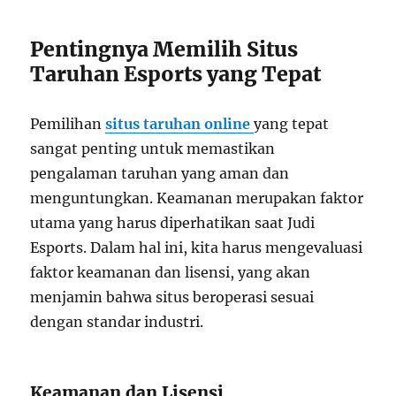
Pentingnya Memilih Situs
Taruhan Esports yang Tepat
Pemilihan
situs taruhan online
yang tepat
sangat penting untuk memastikan
pengalaman taruhan yang aman dan
menguntungkan. Keamanan merupakan faktor
utama yang harus diperhatikan saat Judi
Esports. Dalam hal ini, kita harus mengevaluasi
faktor keamanan dan lisensi, yang akan
menjamin bahwa situs beroperasi sesuai
dengan standar industri.
Keamanan dan Lisensi