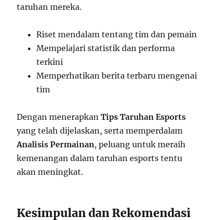
taruhan mereka.
Riset mendalam tentang tim dan pemain
Mempelajari statistik dan performa
terkini
Memperhatikan berita terbaru mengenai
tim
Dengan menerapkan
Tips Taruhan Esports
yang telah dijelaskan, serta memperdalam
Analisis Permainan
, peluang untuk meraih
kemenangan dalam taruhan esports tentu
akan meningkat.
Kesimpulan dan Rekomendasi