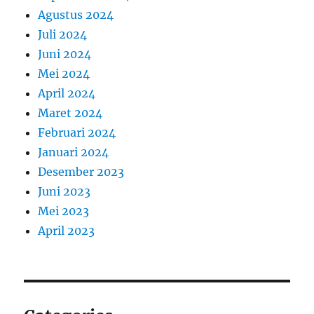
Agustus 2024
Juli 2024
Juni 2024
Mei 2024
April 2024
Maret 2024
Februari 2024
Januari 2024
Desember 2023
Juni 2023
Mei 2023
April 2023