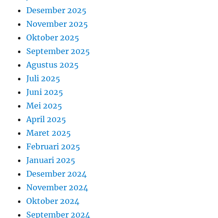
Desember 2025
November 2025
Oktober 2025
September 2025
Agustus 2025
Juli 2025
Juni 2025
Mei 2025
April 2025
Maret 2025
Februari 2025
Januari 2025
Desember 2024
November 2024
Oktober 2024
September 2024