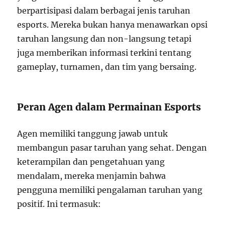
berpartisipasi dalam berbagai jenis taruhan
esports. Mereka bukan hanya menawarkan opsi
taruhan langsung dan non-langsung tetapi
juga memberikan informasi terkini tentang
gameplay, turnamen, dan tim yang bersaing.
Peran Agen dalam Permainan Esports
Agen memiliki tanggung jawab untuk
membangun pasar taruhan yang sehat. Dengan
keterampilan dan pengetahuan yang
mendalam, mereka menjamin bahwa
pengguna memiliki pengalaman taruhan yang
positif. Ini termasuk: