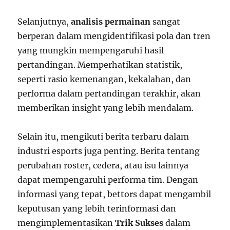
Selanjutnya,
analisis permainan
sangat
berperan dalam mengidentifikasi pola dan tren
yang mungkin mempengaruhi hasil
pertandingan. Memperhatikan statistik,
seperti rasio kemenangan, kekalahan, dan
performa dalam pertandingan terakhir, akan
memberikan insight yang lebih mendalam.
Selain itu, mengikuti berita terbaru dalam
industri esports juga penting. Berita tentang
perubahan roster, cedera, atau isu lainnya
dapat mempengaruhi performa tim. Dengan
informasi yang tepat, bettors dapat mengambil
keputusan yang lebih terinformasi dan
mengimplementasikan
Trik Sukses
dalam