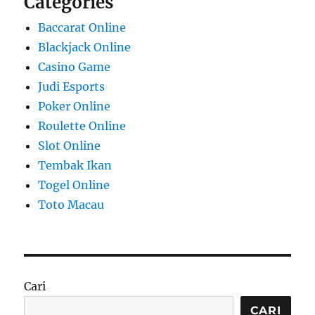
Categories
Baccarat Online
Blackjack Online
Casino Game
Judi Esports
Poker Online
Roulette Online
Slot Online
Tembak Ikan
Togel Online
Toto Macau
Cari
CARI