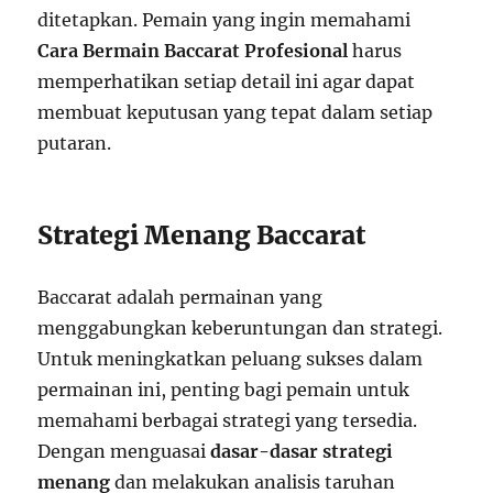
ditetapkan. Pemain yang ingin memahami
Cara Bermain Baccarat Profesional
harus
memperhatikan setiap detail ini agar dapat
membuat keputusan yang tepat dalam setiap
putaran.
Strategi Menang Baccarat
Baccarat adalah permainan yang
menggabungkan keberuntungan dan strategi.
Untuk meningkatkan peluang sukses dalam
permainan ini, penting bagi pemain untuk
memahami berbagai strategi yang tersedia.
Dengan menguasai
dasar-dasar strategi
menang
dan melakukan analisis taruhan