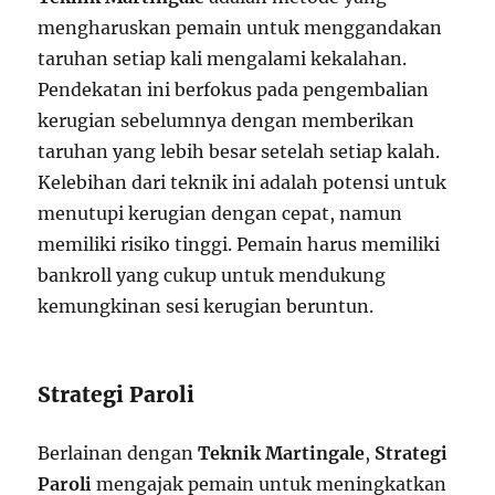
mengharuskan pemain untuk menggandakan
taruhan setiap kali mengalami kekalahan.
Pendekatan ini berfokus pada pengembalian
kerugian sebelumnya dengan memberikan
taruhan yang lebih besar setelah setiap kalah.
Kelebihan dari teknik ini adalah potensi untuk
menutupi kerugian dengan cepat, namun
memiliki risiko tinggi. Pemain harus memiliki
bankroll yang cukup untuk mendukung
kemungkinan sesi kerugian beruntun.
Strategi Paroli
Berlainan dengan
Teknik Martingale
,
Strategi
Paroli
mengajak pemain untuk meningkatkan