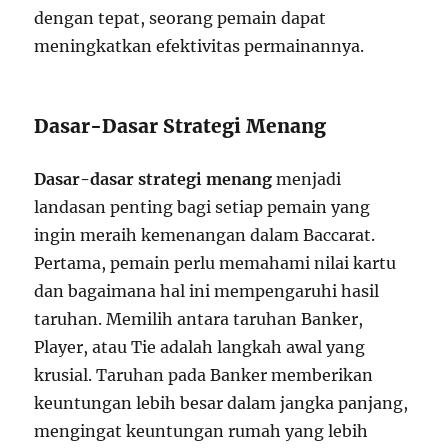
dengan tepat, seorang pemain dapat
meningkatkan efektivitas permainannya.
Dasar-Dasar Strategi Menang
Dasar-dasar strategi menang
menjadi
landasan penting bagi setiap pemain yang
ingin meraih kemenangan dalam Baccarat.
Pertama, pemain perlu memahami nilai kartu
dan bagaimana hal ini mempengaruhi hasil
taruhan. Memilih antara taruhan Banker,
Player, atau Tie adalah langkah awal yang
krusial. Taruhan pada Banker memberikan
keuntungan lebih besar dalam jangka panjang,
mengingat keuntungan rumah yang lebih