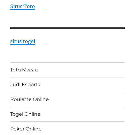
Situs Toto
situs togel
Toto Macau
Judi Esports
Roulette Online
Togel Online
Poker Online