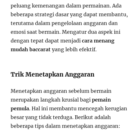
peluang kemenangan dalam permainan. Ada
beberapa strategi dasar yang dapat membantu,
terutama dalam pengelolaan anggaran dan
emosi saat bermain. Mengatur dua aspek ini
dengan tepat dapat menjadi
cara menang
mudah baccarat
yang lebih efektif.
Trik Menetapkan Anggaran
Menetapkan anggaran sebelum bermain
merupakan langkah krusial bagi
pemain
pemula
. Hal ini membantu mencegah kerugian
besar yang tidak terduga. Berikut adalah
beberapa tips dalam menetapkan anggaran: