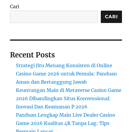
Cari
CARI
Recent Posts
Strategi Jitu Menang Konsisten di Online
Casino Game 2026 untuk Pemula: Panduan
Aman dan Bertanggung Jawab
Keuntungan Main di Metaverse Casino Game
2026 Dibandingkan Situs Konvensional:
Inovasi Dan Keamanan P 2026
Panduan Lengkap Main Live Dealer Casino
Game 2026 Kualitas 4K Tanpa Lag: Tips
Bermain Lancar