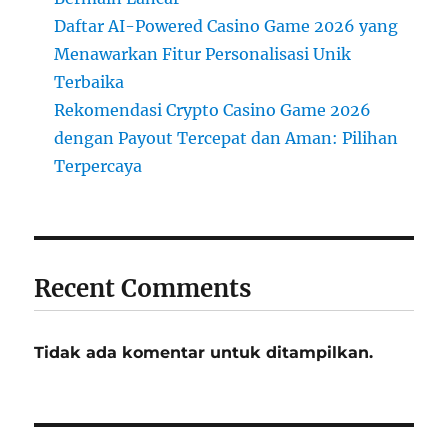
Daftar AI-Powered Casino Game 2026 yang
Menawarkan Fitur Personalisasi Unik
Terbaika
Rekomendasi Crypto Casino Game 2026
dengan Payout Tercepat dan Aman: Pilihan
Terpercaya
Recent Comments
Tidak ada komentar untuk ditampilkan.