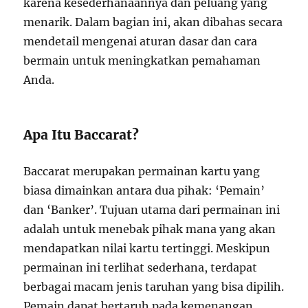
karena kesederhanaannya dan peluang yang
menarik. Dalam bagian ini, akan dibahas secara
mendetail mengenai aturan dasar dan cara
bermain untuk meningkatkan pemahaman
Anda.
Apa Itu Baccarat?
Baccarat merupakan permainan kartu yang
biasa dimainkan antara dua pihak: ‘Pemain’
dan ‘Banker’. Tujuan utama dari permainan ini
adalah untuk menebak pihak mana yang akan
mendapatkan nilai kartu tertinggi. Meskipun
permainan ini terlihat sederhana, terdapat
berbagai macam jenis taruhan yang bisa dipilih.
Pemain dapat bertaruh pada kemenangan