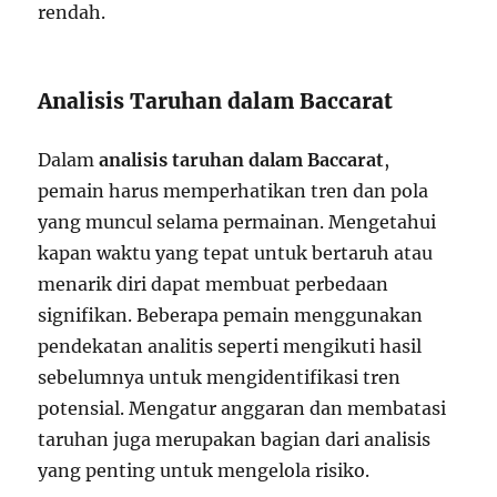
rendah.
Analisis Taruhan dalam Baccarat
Dalam
analisis taruhan dalam Baccarat
,
pemain harus memperhatikan tren dan pola
yang muncul selama permainan. Mengetahui
kapan waktu yang tepat untuk bertaruh atau
menarik diri dapat membuat perbedaan
signifikan. Beberapa pemain menggunakan
pendekatan analitis seperti mengikuti hasil
sebelumnya untuk mengidentifikasi tren
potensial. Mengatur anggaran dan membatasi
taruhan juga merupakan bagian dari analisis
yang penting untuk mengelola risiko.