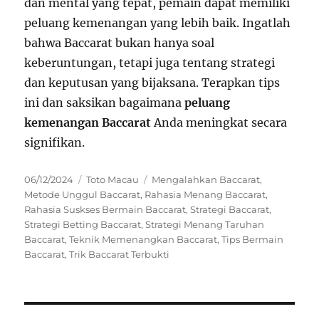
dan mental yang tepat, pemain dapat memiliki
peluang kemenangan yang lebih baik. Ingatlah
bahwa Baccarat bukan hanya soal
keberuntungan, tetapi juga tentang strategi
dan keputusan yang bijaksana. Terapkan tips
ini dan saksikan bagaimana
peluang
kemenangan Baccarat
Anda meningkat secara
signifikan.
Posted
Categories
Tags
06/12/2024
Toto Macau
Mengalahkan Baccarat
,
on
Metode Unggul Baccarat
,
Rahasia Menang Baccarat
,
Rahasia Suskses Bermain Baccarat
,
Strategi Baccarat
,
Strategi Betting Baccarat
,
Strategi Menang Taruhan
Baccarat
,
Teknik Memenangkan Baccarat
,
Tips Bermain
Baccarat
,
Trik Baccarat Terbukti