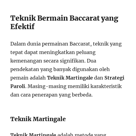
Teknik Bermain Baccarat yang
Efektif
Dalam dunia permainan Baccarat, teknik yang
tepat dapat meningkatkan peluang
kemenangan secara signifikan. Dua
pendekatan yang banyak digunakan oleh
pemain adalah
Teknik Martingale
dan
Strategi
Paroli
. Masing-masing memiliki karakteristik
dan cara penerapan yang berbeda.
Teknik Martingale
Teknik Martingale
adalah metode yang