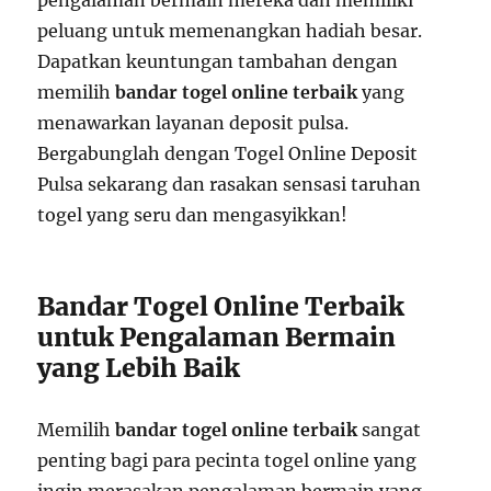
peluang untuk memenangkan hadiah besar.
Dapatkan keuntungan tambahan dengan
memilih
bandar togel online terbaik
yang
menawarkan layanan deposit pulsa.
Bergabunglah dengan Togel Online Deposit
Pulsa sekarang dan rasakan sensasi taruhan
togel yang seru dan mengasyikkan!
Bandar Togel Online Terbaik
untuk Pengalaman Bermain
yang Lebih Baik
Memilih
bandar togel online terbaik
sangat
penting bagi para pecinta togel online yang
ingin merasakan pengalaman bermain yang