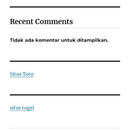
Recent Comments
Tidak ada komentar untuk ditampilkan.
Situs Toto
situs togel