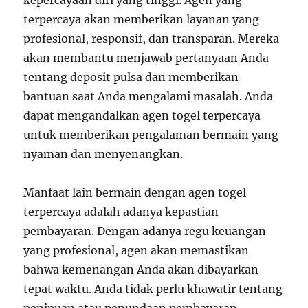
terpercaya akan memberikan layanan yang
profesional, responsif, dan transparan. Mereka
akan membantu menjawab pertanyaan Anda
tentang deposit pulsa dan memberikan
bantuan saat Anda mengalami masalah. Anda
dapat mengandalkan agen togel terpercaya
untuk memberikan pengalaman bermain yang
nyaman dan menyenangkan.
Manfaat lain bermain dengan agen togel
terpercaya adalah adanya kepastian
pembayaran. Dengan adanya regu keuangan
yang profesional, agen akan memastikan
bahwa kemenangan Anda akan dibayarkan
tepat waktu. Anda tidak perlu khawatir tentang
penipuan atau penundaan pembayaran.