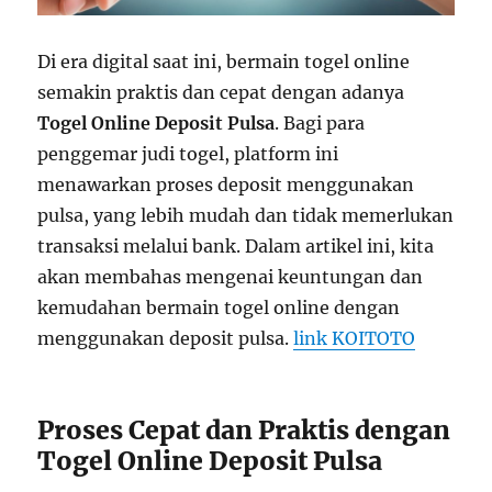
Di era digital saat ini, bermain togel online
semakin praktis dan cepat dengan adanya
Togel Online Deposit Pulsa
. Bagi para
penggemar judi togel, platform ini
menawarkan proses deposit menggunakan
pulsa, yang lebih mudah dan tidak memerlukan
transaksi melalui bank. Dalam artikel ini, kita
akan membahas mengenai keuntungan dan
kemudahan bermain togel online dengan
menggunakan deposit pulsa.
link KOITOTO
Proses Cepat dan Praktis dengan
Togel Online Deposit Pulsa