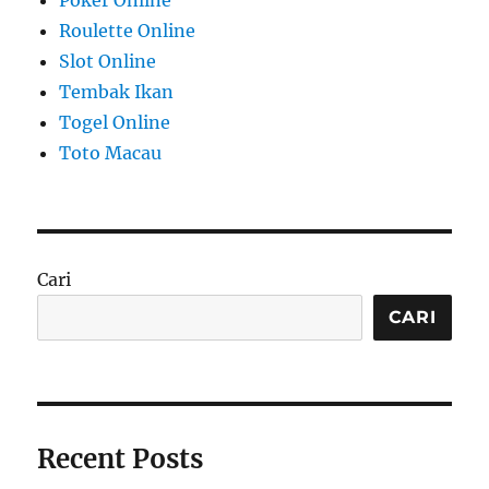
Roulette Online
Slot Online
Tembak Ikan
Togel Online
Toto Macau
Cari
CARI
Recent Posts