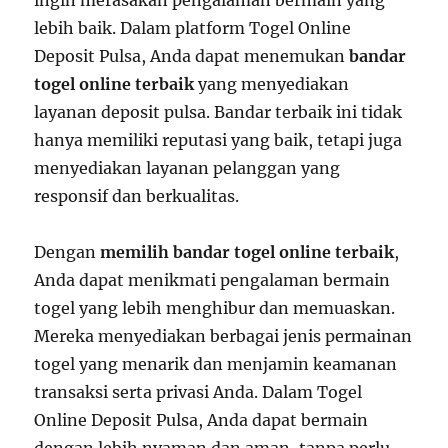
lebih baik. Dalam platform Togel Online
Deposit Pulsa, Anda dapat menemukan
bandar
togel online terbaik
yang menyediakan
layanan deposit pulsa. Bandar terbaik ini tidak
hanya memiliki reputasi yang baik, tetapi juga
menyediakan layanan pelanggan yang
responsif dan berkualitas.
Dengan
memilih bandar togel online terbaik
,
Anda dapat menikmati pengalaman bermain
togel yang lebih menghibur dan memuaskan.
Mereka menyediakan berbagai jenis permainan
togel yang menarik dan menjamin keamanan
transaksi serta privasi Anda. Dalam Togel
Online Deposit Pulsa, Anda dapat bermain
dengan lebih nyaman dan aman, tanpa perlu