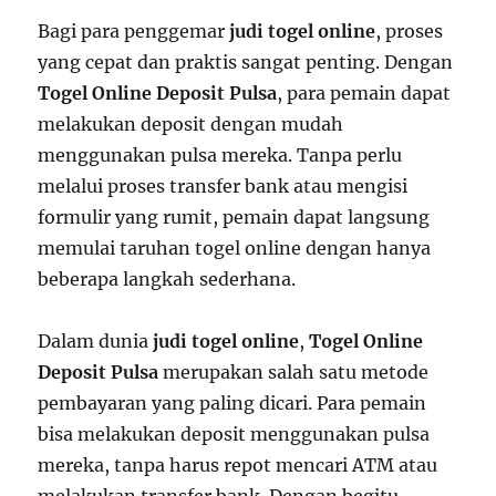
Bagi para penggemar
judi togel online
, proses
yang cepat dan praktis sangat penting. Dengan
Togel Online Deposit Pulsa
, para pemain dapat
melakukan deposit dengan mudah
menggunakan pulsa mereka. Tanpa perlu
melalui proses transfer bank atau mengisi
formulir yang rumit, pemain dapat langsung
memulai taruhan togel online dengan hanya
beberapa langkah sederhana.
Dalam dunia
judi togel online
,
Togel Online
Deposit Pulsa
merupakan salah satu metode
pembayaran yang paling dicari. Para pemain
bisa melakukan deposit menggunakan pulsa
mereka, tanpa harus repot mencari ATM atau
melakukan transfer bank. Dengan begitu,