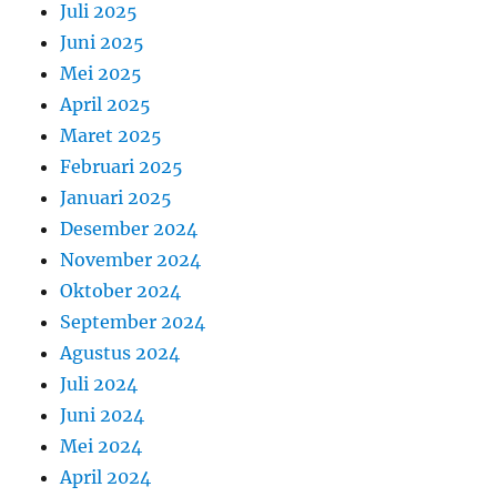
Juli 2025
Juni 2025
Mei 2025
April 2025
Maret 2025
Februari 2025
Januari 2025
Desember 2024
November 2024
Oktober 2024
September 2024
Agustus 2024
Juli 2024
Juni 2024
Mei 2024
April 2024