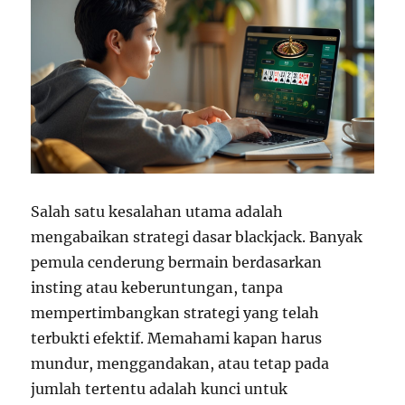
Salah satu kesalahan utama adalah
mengabaikan strategi dasar blackjack. Banyak
pemula cenderung bermain berdasarkan
insting atau keberuntungan, tanpa
mempertimbangkan strategi yang telah
terbukti efektif. Memahami kapan harus
mundur, menggandakan, atau tetap pada
jumlah tertentu adalah kunci untuk