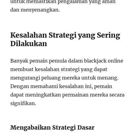
untuk memastikan pengalaman yang aman
dan menyenangkan.
Kesalahan Strategi yang Sering
Dilakukan
Banyak pemain pemula dalam blackjack online
membuat kesalahan strategi yang dapat
mengurangi peluang mereka untuk menang.
Dengan memahami kesalahan ini, pemain
dapat meningkatkan permainan mereka secara
signifikan.
Mengabaikan Strategi Dasar