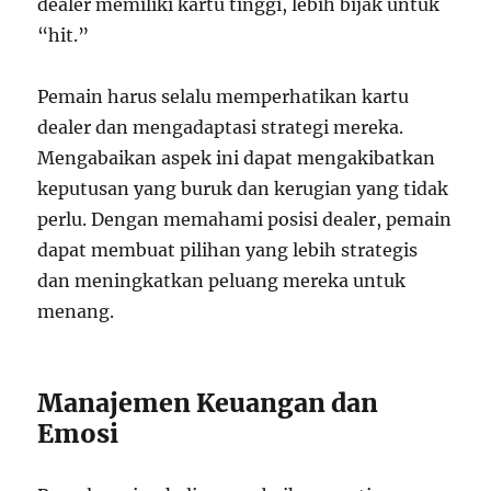
dealer memiliki kartu tinggi, lebih bijak untuk
“hit.”
Pemain harus selalu memperhatikan kartu
dealer dan mengadaptasi strategi mereka.
Mengabaikan aspek ini dapat mengakibatkan
keputusan yang buruk dan kerugian yang tidak
perlu. Dengan memahami posisi dealer, pemain
dapat membuat pilihan yang lebih strategis
dan meningkatkan peluang mereka untuk
menang.
Manajemen Keuangan dan
Emosi