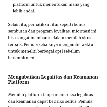
platform untuk menentukan mana yang
lebih andal.
Selain itu, perhatikan fitur seperti bonus
sambutan dan program loyalitas. Informasi ini
bisa sangat membantu dalam memilih situs
terbaik. Pemula sebaiknya mengambil waktu
untuk meneliti berbagai opsi sebelum
berkomitmen.
Mengabaikan Legalitas dan Keamanan
Platform
Memilih platform tanpa memeriksa legalitas
dan keamanan dapat berisiko serius. Pemula