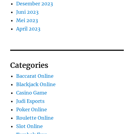
Desember 2023
Juni 2023
Mei 2023
April 2023
Categories
Baccarat Online
Blackjack Online
Casino Game
Judi Esports
Poker Online
Roulette Online
Slot Online