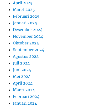
April 2025
Maret 2025
Februari 2025
Januari 2025
Desember 2024
November 2024
Oktober 2024
September 2024
Agustus 2024
Juli 2024
Juni 2024
Mei 2024
April 2024
Maret 2024
Februari 2024
Januari 2024