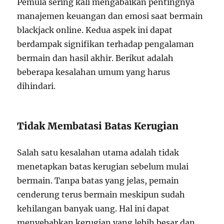
Pemula sering kali mengabaikan pentingnya
manajemen keuangan dan emosi saat bermain
blackjack online. Kedua aspek ini dapat
berdampak signifikan terhadap pengalaman
bermain dan hasil akhir. Berikut adalah
beberapa kesalahan umum yang harus
dihindari.
Tidak Membatasi Batas Kerugian
Salah satu kesalahan utama adalah tidak
menetapkan batas kerugian sebelum mulai
bermain. Tanpa batas yang jelas, pemain
cenderung terus bermain meskipun sudah
kehilangan banyak uang. Hal ini dapat
menyebabkan kerugian yang lebih besar dan