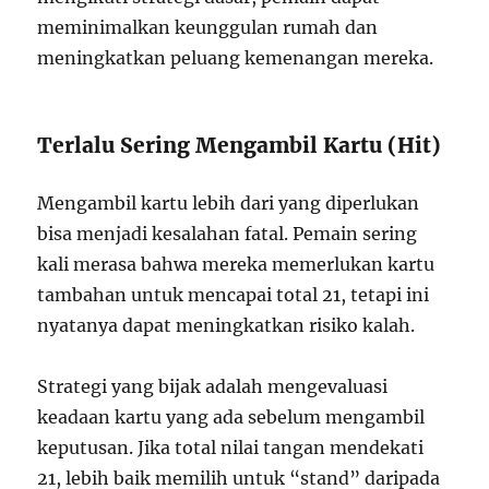
meminimalkan keunggulan rumah dan
meningkatkan peluang kemenangan mereka.
Terlalu Sering Mengambil Kartu (Hit)
Mengambil kartu lebih dari yang diperlukan
bisa menjadi kesalahan fatal. Pemain sering
kali merasa bahwa mereka memerlukan kartu
tambahan untuk mencapai total 21, tetapi ini
nyatanya dapat meningkatkan risiko kalah.
Strategi yang bijak adalah mengevaluasi
keadaan kartu yang ada sebelum mengambil
keputusan. Jika total nilai tangan mendekati
21, lebih baik memilih untuk “stand” daripada