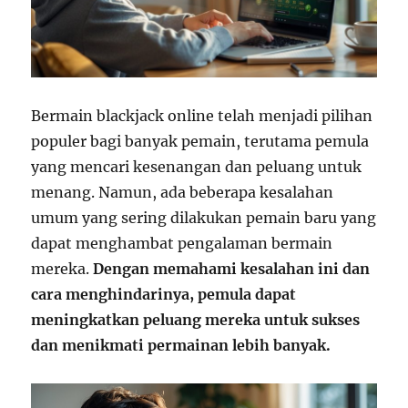
Bermain blackjack online telah menjadi pilihan
populer bagi banyak pemain, terutama pemula
yang mencari kesenangan dan peluang untuk
menang. Namun, ada beberapa kesalahan
umum yang sering dilakukan pemain baru yang
dapat menghambat pengalaman bermain
mereka.
Dengan memahami kesalahan ini dan
cara menghindarinya, pemula dapat
meningkatkan peluang mereka untuk sukses
dan menikmati permainan lebih banyak.