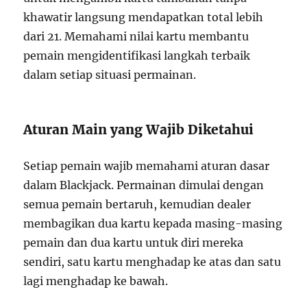
khawatir langsung mendapatkan total lebih
dari 21. Memahami nilai kartu membantu
pemain mengidentifikasi langkah terbaik
dalam setiap situasi permainan.
Aturan Main yang Wajib Diketahui
Setiap pemain wajib memahami aturan dasar
dalam Blackjack. Permainan dimulai dengan
semua pemain bertaruh, kemudian dealer
membagikan dua kartu kepada masing-masing
pemain dan dua kartu untuk diri mereka
sendiri, satu kartu menghadap ke atas dan satu
lagi menghadap ke bawah.