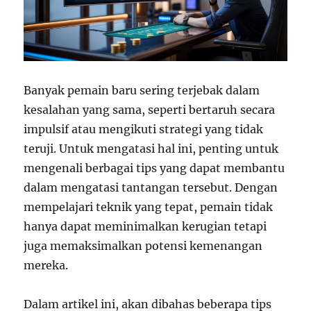
Banyak pemain baru sering terjebak dalam
kesalahan yang sama, seperti bertaruh secara
impulsif atau mengikuti strategi yang tidak
teruji. Untuk mengatasi hal ini, penting untuk
mengenali berbagai tips yang dapat membantu
dalam mengatasi tantangan tersebut. Dengan
mempelajari teknik yang tepat, pemain tidak
hanya dapat meminimalkan kerugian tetapi
juga memaksimalkan potensi kemenangan
mereka.
Dalam artikel ini, akan dibahas beberapa tips