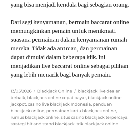
yang bisa menjadi kendala bagi sebagian orang.
Dari segi kenyamanan, bermain baccarat online
memungkinkan pemain untuk menikmati
suasana permainan dalam kenyamanan rumah
mereka. Tidak ada antrean, dan permainan
dapat dimulai dalam beberapa klik. Ini
menjadikan live baccarat online sebagai pilihan
yang lebih menarik bagi banyak pemain.
Posted
Categories
Tags
13/05/2026
Blackjack Online
blackjack live dealer
on
terbaik
,
blackjack online cepat bayar
,
blackjack online
jackpot
,
casino live blackjack Indonesia
,
panduan
blackjack online
,
permainan kartu blackjack online
,
rumus blackjack online
,
situs casino blackjack terpercaya
,
strategi hit and stand blackjack
,
trik blackjack online