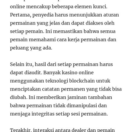
online mencakup beberapa elemen kunci.
Pertama, penyedia harus menunjukkan aturan
permainan yang jelas dan dapat diakses oleh
setiap pemain. Ini memastikan bahwa semua
pemain memahami cara kerja permainan dan
peluang yang ada.
Selain itu, hasil dari setiap permainan harus
dapat diaudit. Banyak kasino online
menggunakan teknologi blockchain untuk
menciptakan catatan permanen yang tidak bisa
diubah. Ini memberikan jaminan tambahan
bahwa permainan tidak dimanipulasi dan
menjaga integritas setiap sesi permainan.
Terakhir, interaksi antara dealer dan pemain