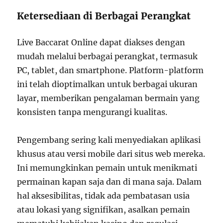
Ketersediaan di Berbagai Perangkat
Live Baccarat Online dapat diakses dengan
mudah melalui berbagai perangkat, termasuk
PC, tablet, dan smartphone. Platform-platform
ini telah dioptimalkan untuk berbagai ukuran
layar, memberikan pengalaman bermain yang
konsisten tanpa mengurangi kualitas.
Pengembang sering kali menyediakan aplikasi
khusus atau versi mobile dari situs web mereka.
Ini memungkinkan pemain untuk menikmati
permainan kapan saja dan di mana saja. Dalam
hal aksesibilitas, tidak ada pembatasan usia
atau lokasi yang signifikan, asalkan pemain