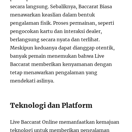
secara langsung. Sebaliknya, Baccarat Biasa
menawarkan keaslian dalam bentuk
pengalaman fisik. Proses permainan, seperti
pengocokan kartu dan interaksi dealer,
berlangsung secara nyata dan terlihat.
Meskipun keduanya dapat dianggap otentik,
banyak pemain menemukan bahwa Live
Baccarat memberikan kenyamanan dengan
tetap menawarkan pengalaman yang
mendekati aslinya.
Teknologi dan Platform
Live Baccarat Online memanfaatkan kemajuan
teknologi untuk memberikan pengalaman