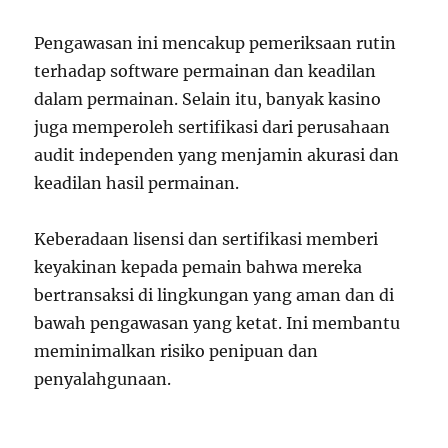
Pengawasan ini mencakup pemeriksaan rutin
terhadap software permainan dan keadilan
dalam permainan. Selain itu, banyak kasino
juga memperoleh sertifikasi dari perusahaan
audit independen yang menjamin akurasi dan
keadilan hasil permainan.
Keberadaan lisensi dan sertifikasi memberi
keyakinan kepada pemain bahwa mereka
bertransaksi di lingkungan yang aman dan di
bawah pengawasan yang ketat. Ini membantu
meminimalkan risiko penipuan dan
penyalahgunaan.