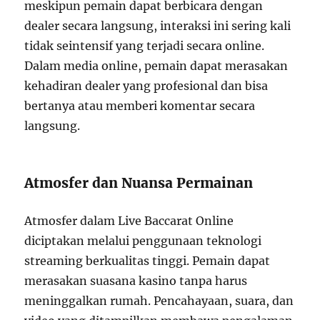
meskipun pemain dapat berbicara dengan
dealer secara langsung, interaksi ini sering kali
tidak seintensif yang terjadi secara online.
Dalam media online, pemain dapat merasakan
kehadiran dealer yang profesional dan bisa
bertanya atau memberi komentar secara
langsung.
Atmosfer dan Nuansa Permainan
Atmosfer dalam Live Baccarat Online
diciptakan melalui penggunaan teknologi
streaming berkualitas tinggi. Pemain dapat
merasakan suasana kasino tanpa harus
meninggalkan rumah. Pencahayaan, suara, dan