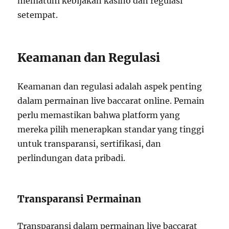
mematuhi kebijakan kasino dan regulasi
setempat.
Keamanan dan Regulasi
Keamanan dan regulasi adalah aspek penting
dalam permainan live baccarat online. Pemain
perlu memastikan bahwa platform yang
mereka pilih menerapkan standar yang tinggi
untuk transparansi, sertifikasi, dan
perlindungan data pribadi.
Transparansi Permainan
Transparansi dalam permainan live baccarat