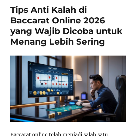
Tips Anti Kalah di
Baccarat Online 2026
yang Wajib Dicoba untuk
Menang Lebih Sering
Baccarat online telah menjadi salah satu