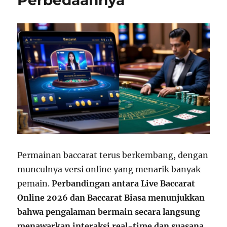
Perbedaannya
Permainan baccarat terus berkembang, dengan
munculnya versi online yang menarik banyak
pemain.
Perbandingan antara Live Baccarat
Online 2026 dan Baccarat Biasa menunjukkan
bahwa pengalaman bermain secara langsung
menawarkan interaksi real-time dan suasana