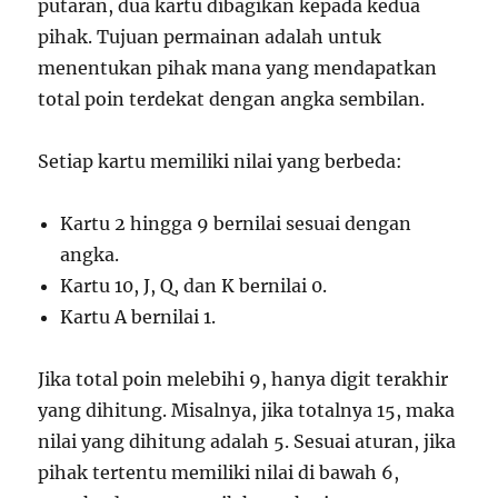
putaran, dua kartu dibagikan kepada kedua
pihak. Tujuan permainan adalah untuk
menentukan pihak mana yang mendapatkan
total poin terdekat dengan angka sembilan.
Setiap kartu memiliki nilai yang berbeda:
Kartu 2 hingga 9 bernilai sesuai dengan
angka.
Kartu 10, J, Q, dan K bernilai 0.
Kartu A bernilai 1.
Jika total poin melebihi 9, hanya digit terakhir
yang dihitung. Misalnya, jika totalnya 15, maka
nilai yang dihitung adalah 5. Sesuai aturan, jika
pihak tertentu memiliki nilai di bawah 6,