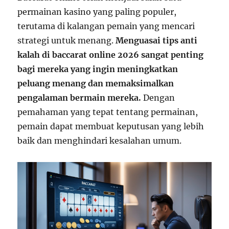
permainan kasino yang paling populer,
terutama di kalangan pemain yang mencari
strategi untuk menang.
Menguasai tips anti
kalah di baccarat online 2026 sangat penting
bagi mereka yang ingin meningkatkan
peluang menang dan memaksimalkan
pengalaman bermain mereka.
Dengan
pemahaman yang tepat tentang permainan,
pemain dapat membuat keputusan yang lebih
baik dan menghindari kesalahan umum.