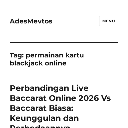
AdesMevtos
MENU
Tag:
permainan kartu
blackjack online
Perbandingan Live
Baccarat Online 2026 Vs
Baccarat Biasa:
Keunggulan dan