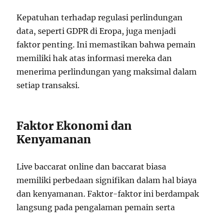
Kepatuhan terhadap regulasi perlindungan
data, seperti GDPR di Eropa, juga menjadi
faktor penting. Ini memastikan bahwa pemain
memiliki hak atas informasi mereka dan
menerima perlindungan yang maksimal dalam
setiap transaksi.
Faktor Ekonomi dan
Kenyamanan
Live baccarat online dan baccarat biasa
memiliki perbedaan signifikan dalam hal biaya
dan kenyamanan. Faktor-faktor ini berdampak
langsung pada pengalaman pemain serta