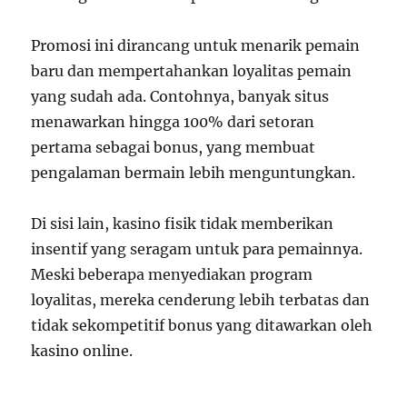
Promosi ini dirancang untuk menarik pemain
baru dan mempertahankan loyalitas pemain
yang sudah ada. Contohnya, banyak situs
menawarkan hingga 100% dari setoran
pertama sebagai bonus, yang membuat
pengalaman bermain lebih menguntungkan.
Di sisi lain, kasino fisik tidak memberikan
insentif yang seragam untuk para pemainnya.
Meski beberapa menyediakan program
loyalitas, mereka cenderung lebih terbatas dan
tidak sekompetitif bonus yang ditawarkan oleh
kasino online.