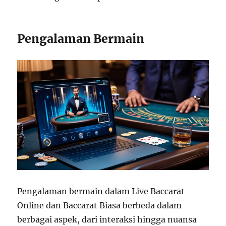
Pengalaman Bermain
Pengalaman bermain dalam Live Baccarat
Online dan Baccarat Biasa berbeda dalam
berbagai aspek, dari interaksi hingga nuansa