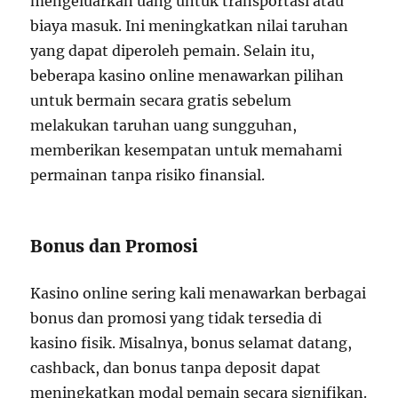
mengeluarkan uang untuk transportasi atau
biaya masuk. Ini meningkatkan nilai taruhan
yang dapat diperoleh pemain. Selain itu,
beberapa kasino online menawarkan pilihan
untuk bermain secara gratis sebelum
melakukan taruhan uang sungguhan,
memberikan kesempatan untuk memahami
permainan tanpa risiko finansial.
Bonus dan Promosi
Kasino online sering kali menawarkan berbagai
bonus dan promosi yang tidak tersedia di
kasino fisik. Misalnya, bonus selamat datang,
cashback, dan bonus tanpa deposit dapat
meningkatkan modal pemain secara signifikan.