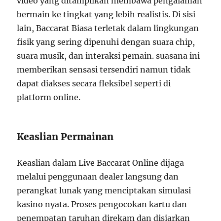
video yang ditampilkan membawa pengalaman
bermain ke tingkat yang lebih realistis. Di sisi
lain, Baccarat Biasa terletak dalam lingkungan
fisik yang sering dipenuhi dengan suara chip,
suara musik, dan interaksi pemain. suasana ini
memberikan sensasi tersendiri namun tidak
dapat diakses secara fleksibel seperti di
platform online.
Keaslian Permainan
Keaslian dalam Live Baccarat Online dijaga
melalui penggunaan dealer langsung dan
perangkat lunak yang menciptakan simulasi
kasino nyata. Proses pengocokan kartu dan
penempatan taruhan direkam dan disiarkan