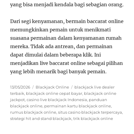
yang bisa menjadi kendala bagi sebagian orang.
Dari segi kenyamanan, bermain baccarat online
memungkinkan pemain untuk menikmati
suasana permainan dalam kenyamanan rumah
mereka. Tidak ada antrean, dan permainan
dapat dimulai dalam beberapa klik. Ini
menjadikan live baccarat online sebagai pilihan
yang lebih menarik bagi banyak pemain.
Posted
Categories
Tags
13/05/2026
Blackjack Online
blackjack live dealer
on
terbaik
,
blackjack online cepat bayar
,
blackjack online
jackpot
,
casino live blackjack Indonesia
,
panduan
blackjack online
,
permainan kartu blackjack online
,
rumus blackjack online
,
situs casino blackjack terpercaya
,
strategi hit and stand blackjack
,
trik blackjack online