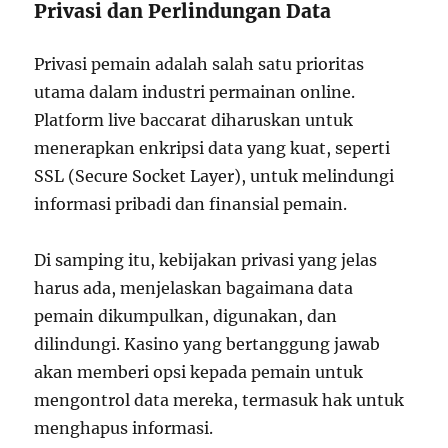
Privasi dan Perlindungan Data
Privasi pemain adalah salah satu prioritas
utama dalam industri permainan online.
Platform live baccarat diharuskan untuk
menerapkan enkripsi data yang kuat, seperti
SSL (Secure Socket Layer), untuk melindungi
informasi pribadi dan finansial pemain.
Di samping itu, kebijakan privasi yang jelas
harus ada, menjelaskan bagaimana data
pemain dikumpulkan, digunakan, dan
dilindungi. Kasino yang bertanggung jawab
akan memberi opsi kepada pemain untuk
mengontrol data mereka, termasuk hak untuk
menghapus informasi.