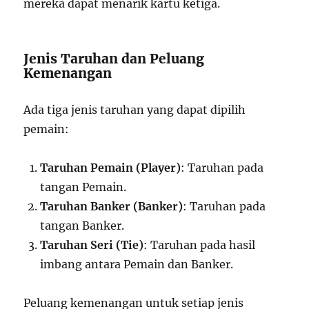
mereka dapat menarik kartu ketiga.
Jenis Taruhan dan Peluang
Kemenangan
Ada tiga jenis taruhan yang dapat dipilih
pemain:
Taruhan Pemain (Player)
: Taruhan pada
tangan Pemain.
Taruhan Banker (Banker)
: Taruhan pada
tangan Banker.
Taruhan Seri (Tie)
: Taruhan pada hasil
imbang antara Pemain dan Banker.
Peluang kemenangan untuk setiap jenis