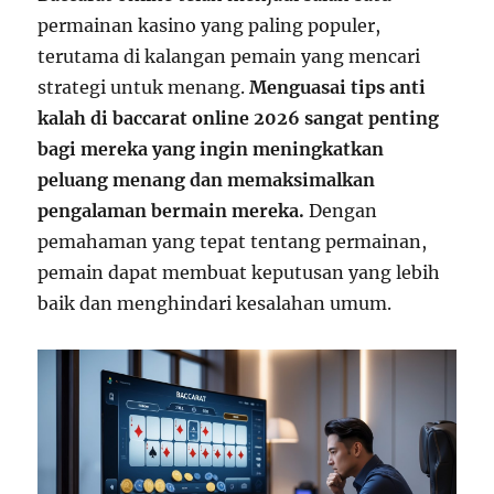
permainan kasino yang paling populer,
terutama di kalangan pemain yang mencari
strategi untuk menang.
Menguasai tips anti
kalah di baccarat online 2026 sangat penting
bagi mereka yang ingin meningkatkan
peluang menang dan memaksimalkan
pengalaman bermain mereka.
Dengan
pemahaman yang tepat tentang permainan,
pemain dapat membuat keputusan yang lebih
baik dan menghindari kesalahan umum.