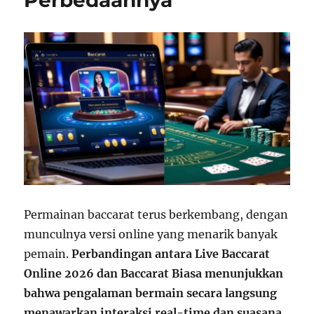
Perbedaannya
Permainan baccarat terus berkembang, dengan
munculnya versi online yang menarik banyak
pemain.
Perbandingan antara Live Baccarat
Online 2026 dan Baccarat Biasa menunjukkan
bahwa pengalaman bermain secara langsung
menawarkan interaksi real-time dan suasana