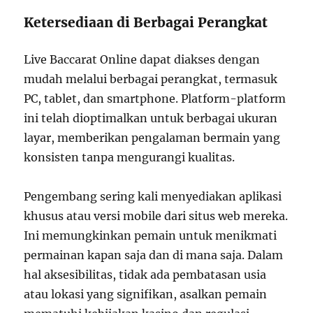
Ketersediaan di Berbagai Perangkat
Live Baccarat Online dapat diakses dengan
mudah melalui berbagai perangkat, termasuk
PC, tablet, dan smartphone. Platform-platform
ini telah dioptimalkan untuk berbagai ukuran
layar, memberikan pengalaman bermain yang
konsisten tanpa mengurangi kualitas.
Pengembang sering kali menyediakan aplikasi
khusus atau versi mobile dari situs web mereka.
Ini memungkinkan pemain untuk menikmati
permainan kapan saja dan di mana saja. Dalam
hal aksesibilitas, tidak ada pembatasan usia
atau lokasi yang signifikan, asalkan pemain