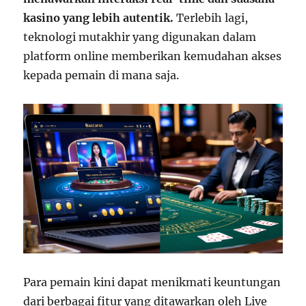
kasino yang lebih autentik.
Terlebih lagi,
teknologi mutakhir yang digunakan dalam
platform online memberikan kemudahan akses
kepada pemain di mana saja.
Para pemain kini dapat menikmati keuntungan
dari berbagai fitur yang ditawarkan oleh Live