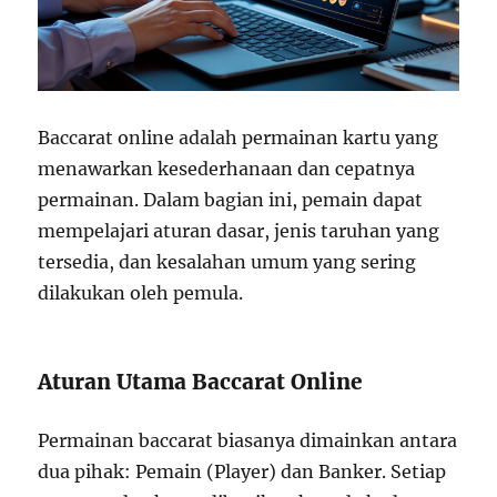
Baccarat online adalah permainan kartu yang
menawarkan kesederhanaan dan cepatnya
permainan. Dalam bagian ini, pemain dapat
mempelajari aturan dasar, jenis taruhan yang
tersedia, dan kesalahan umum yang sering
dilakukan oleh pemula.
Aturan Utama Baccarat Online
Permainan baccarat biasanya dimainkan antara
dua pihak: Pemain (Player) dan Banker. Setiap