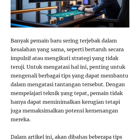
Banyak pemain baru sering terjebak dalam
kesalahan yang sama, seperti bertaruh secara
impulsif atau mengikuti strategi yang tidak
teruji. Untuk mengatasi hal ini, penting untuk
mengenali berbagai tips yang dapat membantu
dalam mengatasi tantangan tersebut. Dengan
mempelajari teknik yang tepat, pemain tidak
hanya dapat meminimalkan kerugian tetapi
juga memaksimalkan potensi kemenangan
mereka.
Dalam artikel ini, akan dibahas beberapa tips