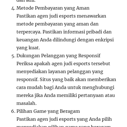
Metode Pembayaran yang Aman
Pastikan agen judi esports menawarkan
metode pembayaran yang aman dan
terpercaya. Pastikan informasi pribadi dan
keuangan Anda dilindungi dengan enkripsi
yang kuat.
Dukungan Pelanggan yang Responsif
Periksa apakah agen judi esports tersebut
menyediakan layanan pelanggan yang
responsif. Situs yang baik akan memberikan
cara mudah bagi Anda untuk menghubungi
mereka jika Anda memiliki pertanyaan atau
masalah.
Pilihan Game yang Beragam
Pastikan agen judi esports yang Anda pilih
menyediakan pilihan game yang beragam.