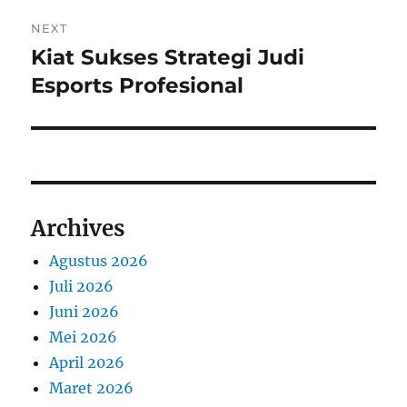
NEXT
Kiat Sukses Strategi Judi
Next
post:
Esports Profesional
Archives
Agustus 2026
Juli 2026
Juni 2026
Mei 2026
April 2026
Maret 2026