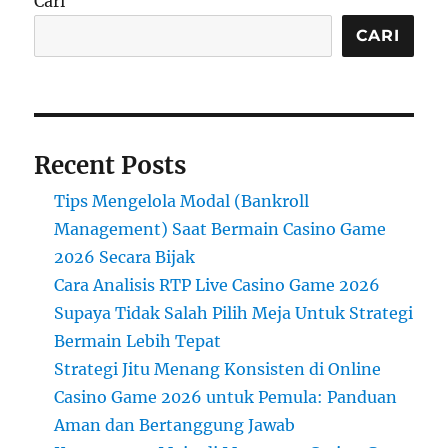
Cari
CARI
Recent Posts
Tips Mengelola Modal (Bankroll
Management) Saat Bermain Casino Game
2026 Secara Bijak
Cara Analisis RTP Live Casino Game 2026
Supaya Tidak Salah Pilih Meja Untuk Strategi
Bermain Lebih Tepat
Strategi Jitu Menang Konsisten di Online
Casino Game 2026 untuk Pemula: Panduan
Aman dan Bertanggung Jawab