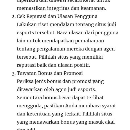
memastikan integritas dan keamanan.
Cek Reputasi dan Ulasan Pengguna
Lakukan riset mendalam tentang situs judi
esports tersebut. Baca ulasan dari pengguna
lain untuk mendapatkan pemahaman
tentang pengalaman mereka dengan agen
tersebut. Pilihlah situs yang memiliki
reputasi baik dan ulasan positif.
Tawaran Bonus dan Promosi
Periksa jenis bonus dan promosi yang
ditawarkan oleh agen judi esports.
Sementara bonus besar dapat terlihat
menggoda, pastikan Anda membaca syarat
dan ketentuan yang terkait. Pilihlah situs
yang menawarkan bonus yang masuk akal
dan adil.