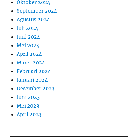
Oktober 2024
September 2024
Agustus 2024
Juli 2024
Juni 2024
Mei 2024
April 2024
Maret 2024
Februari 2024
Januari 2024
Desember 2023
Juni 2023
Mei 2023
April 2023