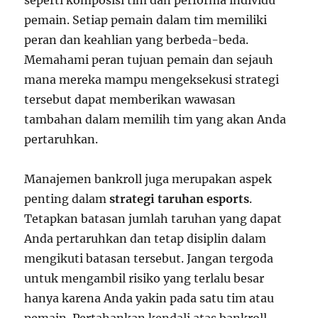
pemain. Setiap pemain dalam tim memiliki
peran dan keahlian yang berbeda-beda.
Memahami peran tujuan pemain dan sejauh
mana mereka mampu mengeksekusi strategi
tersebut dapat memberikan wawasan
tambahan dalam memilih tim yang akan Anda
pertaruhkan.
Manajemen bankroll juga merupakan aspek
penting dalam
strategi taruhan esports
.
Tetapkan batasan jumlah taruhan yang dapat
Anda pertaruhkan dan tetap disiplin dalam
mengikuti batasan tersebut. Jangan tergoda
untuk mengambil risiko yang terlalu besar
hanya karena Anda yakin pada satu tim atau
pemain. Pertahankan kendali atas bankroll