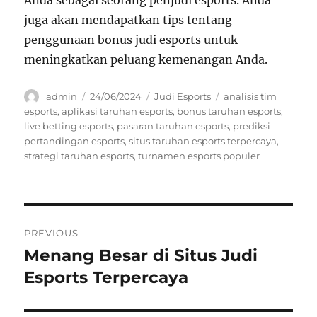
juga akan mendapatkan tips tentang
penggunaan bonus judi esports untuk
meningkatkan peluang kemenangan Anda.
Author
Posted
Categories
Tags
admin
24/06/2024
Judi Esports
analisis tim
on
esports
,
aplikasi taruhan esports
,
bonus taruhan esports
,
live betting esports
,
pasaran taruhan esports
,
prediksi
pertandingan esports
,
situs taruhan esports terpercaya
,
strategi taruhan esports
,
turnamen esports populer
Navigasi
PREVIOUS
pos
Menang Besar di Situs Judi
Previous
post:
Esports Terpercaya