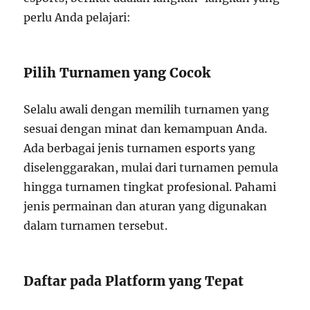
perlu Anda pelajari:
Pilih Turnamen yang Cocok
Selalu awali dengan memilih turnamen yang
sesuai dengan minat dan kemampuan Anda.
Ada berbagai jenis turnamen esports yang
diselenggarakan, mulai dari turnamen pemula
hingga turnamen tingkat profesional. Pahami
jenis permainan dan aturan yang digunakan
dalam turnamen tersebut.
Daftar pada Platform yang Tepat