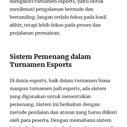
mengikuti turnamen esports, yaitu untuk
menikmati pengalaman bermain dan
bertanding. Jangan terlalu fokus pada hasil
akhir, tetapi lebih fokus pada proses dan
perjalanan permainan.
Sistem Pemenang dalam
Turnamen Esports
Di dunia esports, baik dalam turnamen biasa
maupun turnamen judi esports, ada sistem
yang digunakan untuk menentukan
pemenang. Sistem ini berkaitan dengan
metode penilaian dan aturan yang harus diikuti
oleh para peserta. Dengan memahami sistem