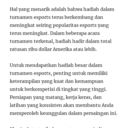
Hal yang menarik adalah bahwa hadiah dalam
turnamen esports terus berkembang dan
meningkat seiring popularitas esports yang
terus meningkat. Dalam beberapa acara
turnamen terkenal, hadiah hadir dalam total
ratusan ribu dollar Amerika atau lebih.
Untuk mendapatkan hadiah besar dalam
turnamen esports, penting untuk memiliki
keterampilan yang kuat dan kemampuan
untuk berkompetisi di tingkat yang tinggi.
Persiapan yang matang, kerja keras, dan
latihan yang konsisten akan membantu Anda
memperoleh keunggulan dalam persaingan ini.