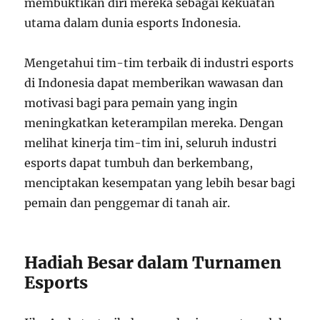
membuktikan diri mereka sebagai kekuatan
utama dalam dunia esports Indonesia.
Mengetahui tim-tim terbaik di industri esports
di Indonesia dapat memberikan wawasan dan
motivasi bagi para pemain yang ingin
meningkatkan keterampilan mereka. Dengan
melihat kinerja tim-tim ini, seluruh industri
esports dapat tumbuh dan berkembang,
menciptakan kesempatan yang lebih besar bagi
pemain dan penggemar di tanah air.
Hadiah Besar dalam Turnamen
Esports