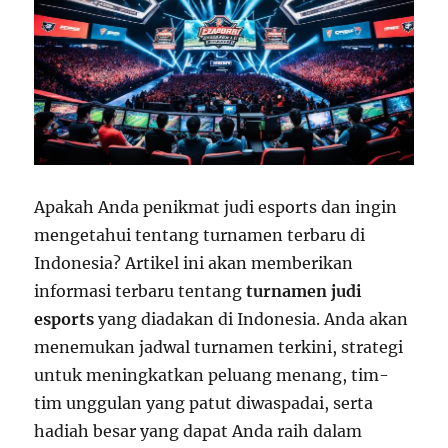
Apakah Anda penikmat judi esports dan ingin
mengetahui tentang turnamen terbaru di
Indonesia? Artikel ini akan memberikan
informasi terbaru tentang
turnamen judi
esports
yang diadakan di Indonesia. Anda akan
menemukan jadwal turnamen terkini, strategi
untuk meningkatkan peluang menang, tim-
tim unggulan yang patut diwaspadai, serta
hadiah besar yang dapat Anda raih dalam