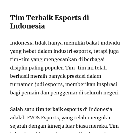
Tim Terbaik Esports di
Indonesia
Indonesia tidak hanya memiliki bakat individu
yang hebat dalam industri esports, tetapi juga
tim-tim yang mengesankan di berbagai
disiplin paling populer. Tim-tim ini telah
berhasil meraih banyak prestasi dalam
turnamen judi esports, memberikan inspirasi
bagi pemain dan penggemar di seluruh negeri.
Salah satu
tim terbaik esports
di Indonesia
adalah EVOS Esports, yang telah mengukir
sejarah dengan kinerja luar biasa mereka. Tim