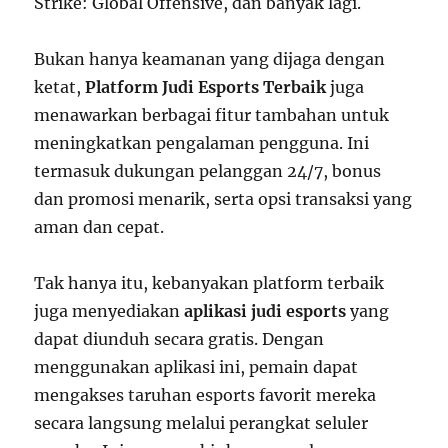
Strike: Global Offensive, dan banyak lagi.
Bukan hanya keamanan yang dijaga dengan
ketat,
Platform Judi Esports Terbaik
juga
menawarkan berbagai fitur tambahan untuk
meningkatkan pengalaman pengguna. Ini
termasuk dukungan pelanggan 24/7, bonus
dan promosi menarik, serta opsi transaksi yang
aman dan cepat.
Tak hanya itu, kebanyakan platform terbaik
juga menyediakan
aplikasi judi esports
yang
dapat diunduh secara gratis. Dengan
menggunakan aplikasi ini, pemain dapat
mengakses taruhan esports favorit mereka
secara langsung melalui perangkat seluler