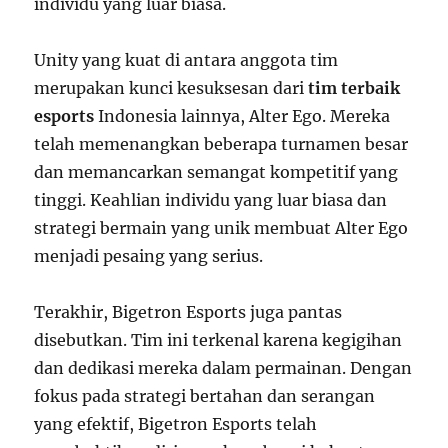
individu yang luar biasa.
Unity yang kuat di antara anggota tim
merupakan kunci kesuksesan dari
tim terbaik
esports
Indonesia lainnya, Alter Ego. Mereka
telah memenangkan beberapa turnamen besar
dan memancarkan semangat kompetitif yang
tinggi. Keahlian individu yang luar biasa dan
strategi bermain yang unik membuat Alter Ego
menjadi pesaing yang serius.
Terakhir, Bigetron Esports juga pantas
disebutkan. Tim ini terkenal karena kegigihan
dan dedikasi mereka dalam permainan. Dengan
fokus pada strategi bertahan dan serangan
yang efektif, Bigetron Esports telah