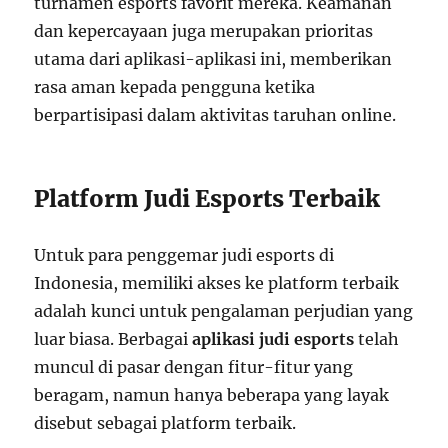
turnamen esports favorit mereka. Keamanan
dan kepercayaan juga merupakan prioritas
utama dari aplikasi-aplikasi ini, memberikan
rasa aman kepada pengguna ketika
berpartisipasi dalam aktivitas taruhan online.
Platform Judi Esports Terbaik
Untuk para penggemar judi esports di
Indonesia, memiliki akses ke platform terbaik
adalah kunci untuk pengalaman perjudian yang
luar biasa. Berbagai
aplikasi judi esports
telah
muncul di pasar dengan fitur-fitur yang
beragam, namun hanya beberapa yang layak
disebut sebagai platform terbaik.